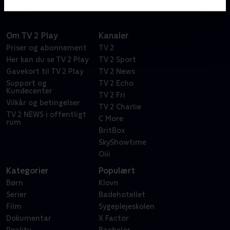
Om TV 2 Play
Kanaler
Priser og abonnement
TV 2
Her kan du se TV 2 Play
TV 2 Sport
Gavekort til TV 2 Play
TV 2 News
Support og
TV 2 Echo
Kundecenter
TV 2 Fri
Vilkår og betingelser
TV 2 Charlie
TV 2 NEWS i offentligt
C More
rum
BritBox
SkyShowtime
Oiii
Kategorier
Populært
Børn
Klovn
Serier
Badehotellet
Film
Sygeplejeskolen
Dokumentar
X Factor