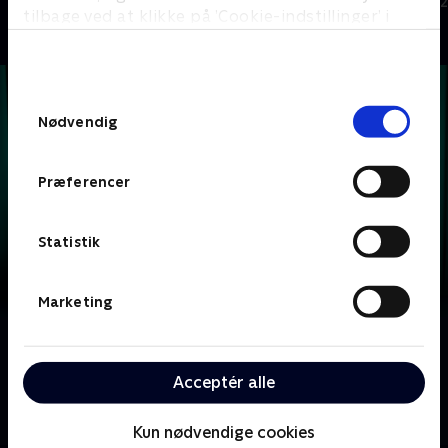
TV-Shows • 1 sæsoner
Quiz-shows • 1
tilbage ved at klikke på ’Cookie-indstillinger’ i
bunden af siden. Læs mere om hvordan TV 2
behandler dine oplysninger i
TV 2s privatlivspolitik
.
Samtykkevalg
Nødvendig
Præferencer
Statistik
Marketing
Om Krejlerkongen
Lasse Rimmer er vært, når to hold kendte danskere
Acceptér alle
skal bluffe, gætte, købe og sælge sig igennem en
masse loppefund i håbet om at tjene flest penge.
Kun nødvendige cookies