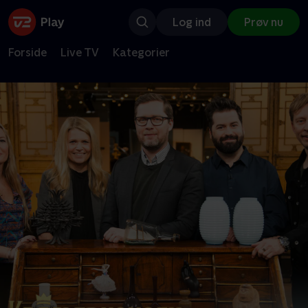
Log ind
Prøv nu
Forside
Live TV
Kategorier