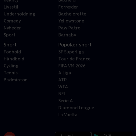
Reality
Bachelor
Livsstil
Forræder
Underholdning
Bachelorette
Comedy
Yellowstone
Nyheder
Paw Patrol
Sport
Barnaby
Sport
Populær sport
Fodbold
3F Superliga
Håndbold
Tour de France
Cykling
FIFA VM 2026
Tennis
A Liga
Badminton
ATP
WTA
NFL
Serie A
Diamond League
La Vuelta