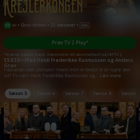
•
Quiz-shows
•
21 sæsoner
•
Prøv TV 2 Play*
*Kræver pakken Basis. Administrer dit abonnement på Mit TV 2.
S5:E10 • Med Heidi Frederikke Rasmussen og Anders
Grau
Palisander eller pletsølv? Hvem mon er bedst til at regne den
ud? Tv-vært Heidi Frederikke Rasmussen og
...
Læs mere
Sæson 5
Sæson 6
Sæson 7
Sæson 8
Sæson 9