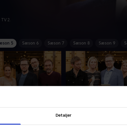
 TV 2.
æson 5
Sæson 6
Sæson 7
Sæson 8
Sæson 9
S
Camilla Gohs Miehe-
26. Med Rikke Hørlykke 
og Martin Miehe-Renard
Nielsen
Detaljer
r eller pletsølv? Hvem er
Gæsterne i 'Krejlerkongen' e
 at regne den ud? Tv-vært
kvinder, der er helt på hje