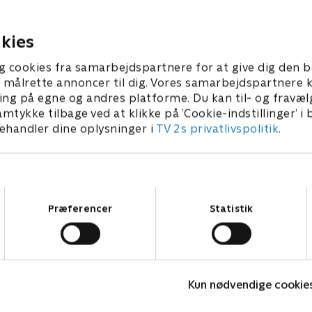
ohs Miehe-Renard er oppe
når det handler om at tyre 
l Martin Miehe-Renard i et
håndbold i mål, nemlig Rikk
derholdende familiedrama.
Hørlykke og Trine Nielsen. 
kies
ber 2017 • 29 min
19. september 2017 • 29 min
mmer svinger hammeren, og
noget om lopper og antikvit
jnerne er Brian Lykke og
vil vise sig, når det går løs i
g cookies fra samarbejdspartnere for at give dig den b
rk
med holdkaptajnerne Brian
l at målrette annoncer til dig. Vores samarbejdspartner
Brian Lykke og auktionarius
ing på egne og andres platforme. Du kan til- og fravæl
Rimmer
amtykke tilbage ved at klikke på ’Cookie-indstillinger’ i
handler dine oplysninger i
TV 2s privatlivspolitik
.
Samtykkevalg
Præferencer
Statistik
Hvem vil være millionær? Classic
L
Kun nødvendige cookie
Quiz-shows • 12 sæsoner
Q