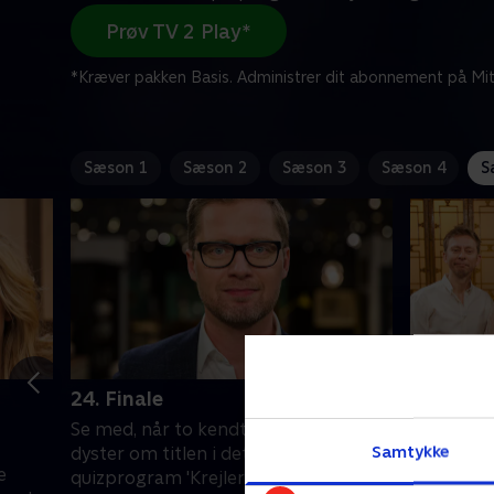
Prøv TV 2 Play*
*Kræver pakken Basis. Administrer dit abonnement på Mit
Sæson 1
Sæson 2
Sæson 3
Sæson 4
S
24. Finale
25. Med 
Renard 
Se med, når to kendte danskere
Palisande
Samtykke
dyster om titlen i det underholdende
e
bedst til
quizprogram 'Krejlerkongen'