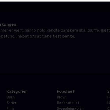
erkongen
mer er vært, når to hold kendte danskere skal bluffe, gæt
pefund i håbet om at tjene flest penge.
Kategorier
Populært
S
Børn
Klovn
F
Serier
Badehotellet
H
Film
Sygeplejeskolen
C