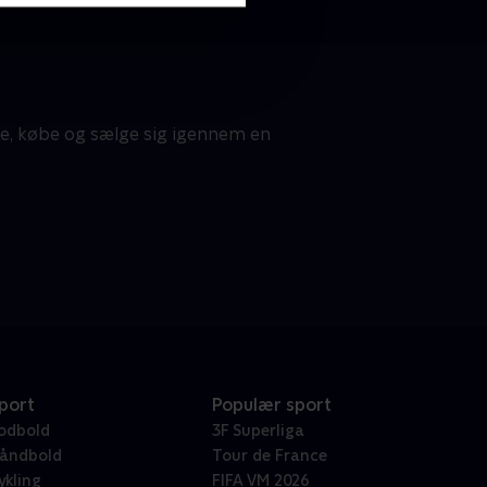
te, købe og sælge sig igennem en
port
Populær sport
odbold
3F Superliga
åndbold
Tour de France
ykling
FIFA VM 2026