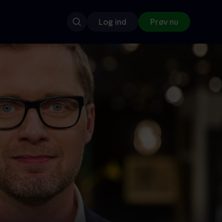
Log ind
Prøv nu