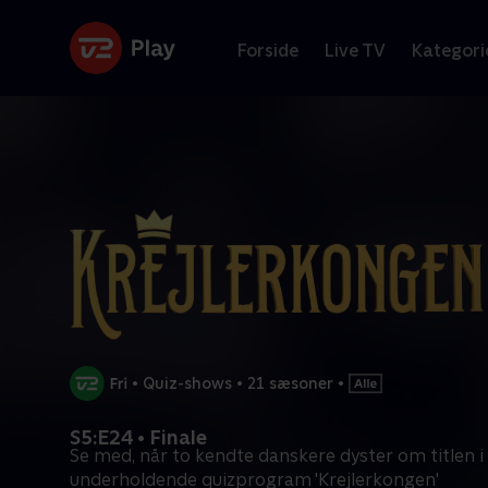
Forside
Live TV
Kategori
•
Quiz-shows
•
21 sæsoner
•
S5:E24 • Finale
Se med, når to kendte danskere dyster om titlen i
underholdende quizprogram 'Krejlerkongen'