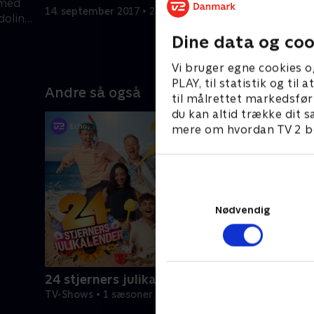
 med
Camilla G
14. september 2017 • 29 min
dolin.
imod onke
 mere
stærkt un
Dine data og coo
18. septem
faye og
Lasse Ri
 at
holdkapta
Vi bruger egne cookies o
d.
Brian Mø
PLAY, til statistik og ti
Andre så også
g
til målrettet markedsfør
du kan altid trække dit s
mere om hvordan TV 2 be
Nødvendig
24 stjerners julikalender
TV-Shows • 1 sæsoner