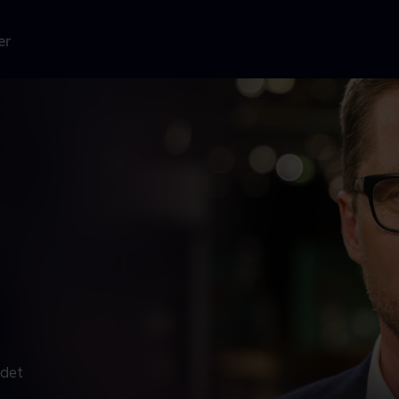
er
 det