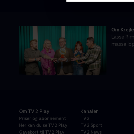
Om Krejl
Lasse Rim
masse lop
Om TV 2 Play
Kanaler
Priser og abonnement
TV 2
Her kan du se TV 2 Play
TV 2 Sport
Gavekort til TV 2 Play
TV 2 News