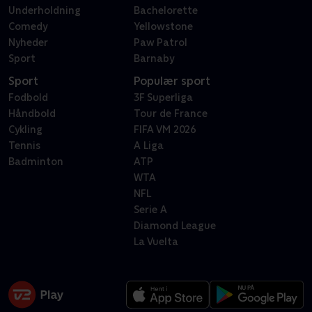
Underholdning
Bachelorette
Comedy
Yellowstone
Nyheder
Paw Patrol
Sport
Barnaby
Sport
Populær sport
Fodbold
3F Superliga
Håndbold
Tour de France
Cykling
FIFA VM 2026
Tennis
A Liga
Badminton
ATP
WTA
NFL
Serie A
Diamond League
La Vuelta