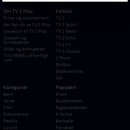
Om TV 2 Play
Kanaler
Priser og abonnement
TV 2
Her kan du se TV 2 Play
TV 2 Sport
Gavekort til TV 2 Play
TV 2 News
Support og
TV 2 Echo
Kundecenter
TV 2 Fri
Vilkår og betingelser
TV 2 Charlie
TV 2 NEWS i offentligt
C More
rum
BritBox
SkyShowtime
Oiii
Kategorier
Populært
Børn
Klovn
Serier
Badehotellet
Film
Sygeplejeskolen
Dokumentar
X Factor
Reality
Bachelor
Livsstil
Forræder