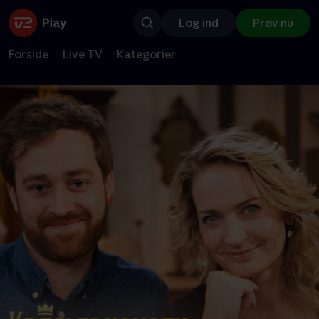
Log ind
Prøv nu
Forside
Live TV
Kategorier