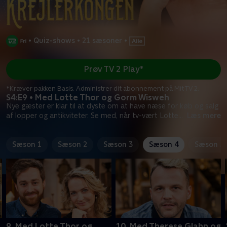
•
Quiz-shows
•
21 sæsoner
•
Prøv TV 2 Play*
*Kræver pakken Basis. Administrer dit abonnement på Mit TV 2.
S4:E9 • Med Lotte Thor og Gorm Wisweh
Nye gæster er klar til at dyste om at have næse for køb og salg
af lopper og antikviteter. Se med, når tv-vært Lotte
...
Læs mere
Sæson 1
Sæson 2
Sæson 3
Sæson 4
Sæson 5
9. Med Lotte Thor og
10. Med Therese Glahn og