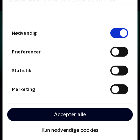
tilbage ved at klikke på ’Cookie-indstillinger’ i
bunden af siden. Læs mere om hvordan TV 2
behandler dine oplysninger i
TV 2s privatlivspolitik
.
Samtykkevalg
Nødvendig
Præferencer
Statistik
Marketing
Om Krejlerkongen
Lasse Rimmer er vært, når to hold kendte danskere
skal bluffe, gætte, købe og sælge sig igennem en
Acceptér alle
masse loppefund i håbet om at tjene flest penge.
Kun nødvendige cookies