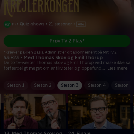
•
Quiz-shows
•
21 sæsoner
•
Prøv TV 2 Play*
*Kræver pakken Basis. Administrer dit abonnement på Mit TV 2.
S3:E23 • Med Thomas Skov og Emil Thorup
De to tv-værter Thomas Skov og Emil Thorup ved måske ikke så
forfærdeligt meget om antikviteter og loppefund,
...
Læs mere
Sæson 1
Sæson 2
Sæson 3
Sæson 4
Sæson 5
23. Med Thomas Skov og
24. Finale