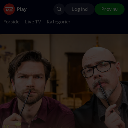
Log ind
Prøv nu
Forside
Live TV
Kategorier