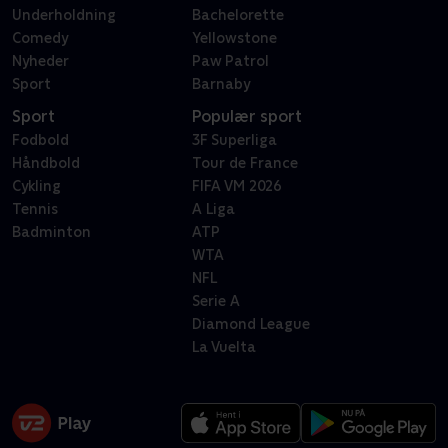
Underholdning
Bachelorette
Comedy
Yellowstone
Nyheder
Paw Patrol
Sport
Barnaby
Sport
Populær sport
Fodbold
3F Superliga
Håndbold
Tour de France
Cykling
FIFA VM 2026
Tennis
A Liga
Badminton
ATP
WTA
NFL
Serie A
Diamond League
La Vuelta