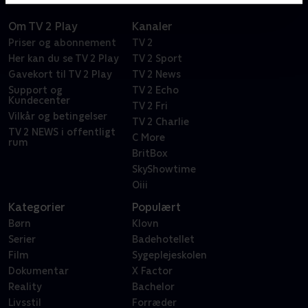
Om TV 2 Play
Kanaler
Priser og abonnement
TV 2
Her kan du se TV 2 Play
TV 2 Sport
Gavekort til TV 2 Play
TV 2 News
Support og
TV 2 Echo
Kundecenter
TV 2 Fri
Vilkår og betingelser
TV 2 Charlie
TV 2 NEWS i offentligt
C More
rum
BritBox
SkyShowtime
Oiii
Kategorier
Populært
Børn
Klovn
Serier
Badehotellet
Film
Sygeplejeskolen
Dokumentar
X Factor
Reality
Bachelor
Livsstil
Forræder