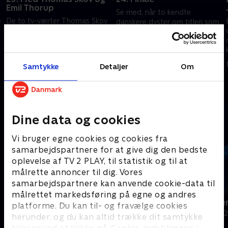
Emil Thorup
Se med, når to kendte
e
De to tv-værter Thomas Skov
danskere dyster om titlen som
og Emil Thorup ved måske ikke
ugens krejlerkonge i det
så forfærdeligt meget om
underholdende quizprogram,
antikviteter og loppefund, men
hvor Lasse Rimmer svinger
15. september 2016 • 29 min
de har til gengæld masser af
hammeren. Holdkaptajner er
14. september 2016 • 29 min
Samtykke
Detaljer
Om
humor og selvironi. Se dem i
Annette Heick og Brian Mørk
selskab med Annette Heick og
Andre så også
r
Brian Mørk i den
underholdende loppequiz
Dine data og cookies
Vi bruger egne cookies og cookies fra
samarbejdspartnere for at give dig den bedste
oplevelse af TV 2 PLAY, til statistik og til at
målrette annoncer til dig. Vores
samarbejdspartnere kan anvende cookie-data til
målrettet markedsføring på egne og andres
24 stjerners julikalender
Hvem vil vær
platforme. Du kan til- og fravælge cookies
TV-Shows • 1 sæsoner
Quiz-shows • 1
herunder, og du kan altid trække dit samtykke