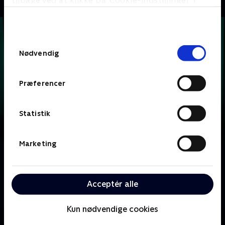
tilbage ved at klikke på ’Cookie-indstillinger’ i
bunden af siden. Læs mere om hvordan TV 2
behandler dine oplysninger i
TV 2s privatlivspolitik
.
Samtykkevalg
Nødvendig
Præferencer
Statistik
Marketing
Om Krejlerkongen
Lasse Rimmer er vært, når to hold kendte danskere
skal bluffe, gætte, købe og sælge sig igennem en
Acceptér alle
masse loppefund i håbet om at tjene flest penge.
Kun nødvendige cookies