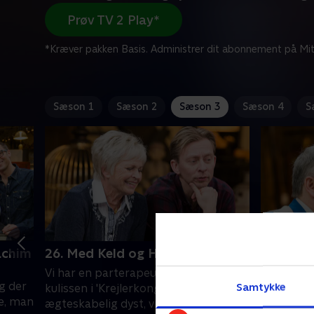
Prøv TV 2 Play*
*Kræver pakken Basis. Administrer dit abonnement på Mit
Sæson 1
Sæson 2
Sæson 3
Sæson 4
S
achim
26. Med Keld og Hilda Heick
27. Med
Haugaa
Vi har en parterapeut stående klar i
g der
Kultur- o
Samtykke
kulissen i 'Krejlerkongen', for det er en
te, man
Hughes ha
ægteskabelig dyst, vi er vidner til. Hr.