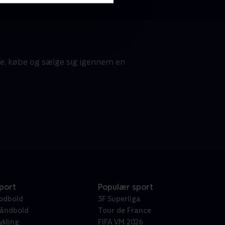
te, købe og sælge sig igennem en
port
Populær sport
odbold
3F Superliga
åndbold
Tour de France
ykling
FIFA VM 2026