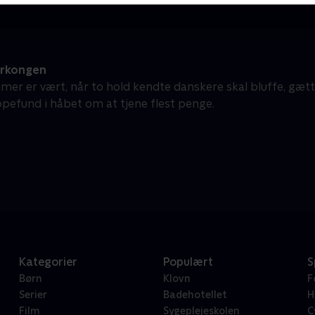
erkongen
mer er vært, når to hold kendte danskere skal bluffe, gæt
pefund i håbet om at tjene flest penge.
Kategorier
Populært
S
Børn
Klovn
F
Serier
Badehotellet
H
Film
Sygeplejeskolen
C