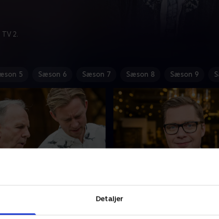
 TV 2.
æson 5
Sæson 6
Sæson 7
Sæson 8
Sæson 9
S
 Adrian Hughes og Jacob
28. Finale
rd
Se med, når to kendte dans
Detaljer
g kunstkenderen Adrian
dyster om titlen som ugens
r tidligere gæstet quizzen,
krejlerkonge i det underhol