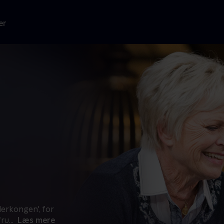
er
lerkongen', for
fru
...
Læs mere