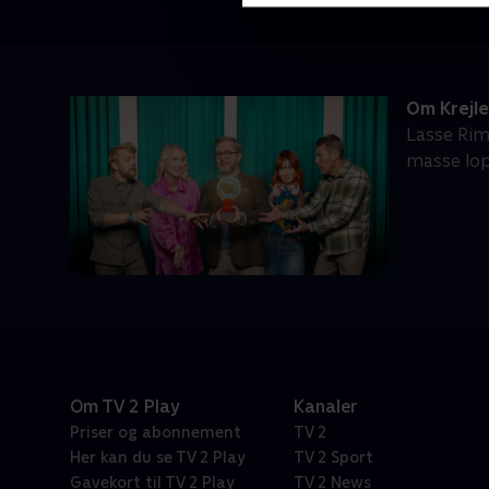
Om Krejl
Lasse Rim
masse lop
Om TV 2 Play
Kanaler
Priser og abonnement
TV 2
Her kan du se TV 2 Play
TV 2 Sport
Gavekort til TV 2 Play
TV 2 News