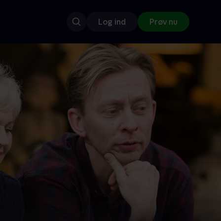
Log ind
Prøv nu