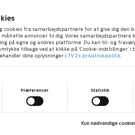
il alles overraskelse tabte
quizprogram, hvor Lasse R
store viden om antikviteter.
svinger hammeren. Holdkap
22. september 2016 • 29 min
han ikke sovet ordentligt, så
Annette Heick og Brian Lyk
kies
ber 2016 • 29 min
n chancen igen - denne gang
rtaineren Jacob Haugaard.
g cookies fra samarbejdspartnere for at give dig den b
jnerne er Annette Heick og
l at målrette annoncer til dig. Vores samarbejdspartner
ke
ing på egne og andres platforme. Du kan til- og fravæl
amtykke tilbage ved at klikke på ’Cookie-indstillinger’ i
handler dine oplysninger i
TV 2s privatlivspolitik
.
Samtykkevalg
Præferencer
Statistik
Hvem vil være millionær? Classic
L
Kun nødvendige cookie
Quiz-shows • 12 sæsoner
Q