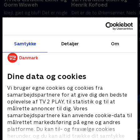
Gorm Wisweh
Henrik Kofoed
Krejl, gæt og bluf! Det er nogle
Det er de to Ørkensønner, Niels
af de evner, der sættes på
Olsen og Henrik Koefoed, der
prøve, når skuespiller Christine
gæster 'Krejlerkongen' denne
Exner og tv-kok Gorm Wisweh
gang. Lopper, antik og andet
e
mødes i 'Krejlerkongen'. Hvad
godt skal vendes og drejes, og
22. august 2016 • 29 min
23. august 2016 • 29 min
koster mest? Et gammelt
så skal der købes og sælges.
Samtykke
Detaljer
Om
tågehorn eller et par antikke
Brian Lykke og Cecilie Hother er
raflebægre? Brian Lykke og
holdkaptajner
Andre så også
Cecilie Hother er holdkaptajner
Dine data og cookies
Vi bruger egne cookies og cookies fra
samarbejdspartnere for at give dig den bedste
oplevelse af TV 2 PLAY, til statistik og til at
målrette annoncer til dig. Vores
samarbejdspartnere kan anvende cookie-data til
målrettet markedsføring på egne og andres
platforme. Du kan til- og fravælge cookies
24 stjerners julikalender
Hvem vil vær
herunder, og du kan altid trække dit samtykke
TV-Shows • 1 sæsoner
Quiz-shows • 1