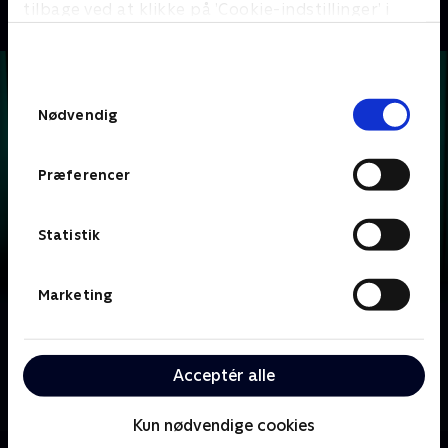
tilbage ved at klikke på ’Cookie-indstillinger’ i
bunden af siden. Læs mere om hvordan TV 2
behandler dine oplysninger i
TV 2s privatlivspolitik
.
Samtykkevalg
Nødvendig
Præferencer
Statistik
Marketing
Om Krejlerkongen
Lasse Rimmer er vært, når to hold kendte danskere
Acceptér alle
skal bluffe, gætte, købe og sælge sig igennem en
masse loppefund i håbet om at tjene flest penge.
Kun nødvendige cookies