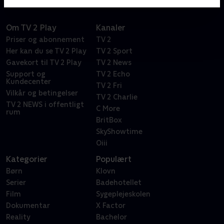
Om TV 2 Play
Kanaler
Priser og abonnement
TV 2
Her kan du se TV 2 Play
TV 2 Sport
Gavekort til TV 2 Play
TV 2 News
Support og
TV 2 Echo
Kundecenter
TV 2 Fri
Vilkår og betingelser
TV 2 Charlie
TV 2 NEWS i offentligt
C More
rum
BritBox
SkyShowtime
Oiii
Kategorier
Populært
Børn
Klovn
Serier
Badehotellet
Film
Sygeplejeskolen
Dokumentar
X Factor
Reality
Bachelor