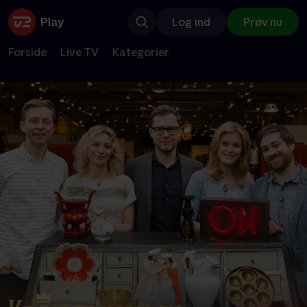
Log ind
Prøv nu
Forside
Live TV
Kategorier