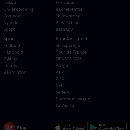
Livsstil
Forræder
Underholdning
Bachelorette
Comedy
Yellowstone
Nyheder
Paw Patrol
Sport
Barnaby
Sport
Populær sport
Fodbold
3F Superliga
Håndbold
Tour de France
Cykling
FIFA VM 2026
Tennis
A Liga
Badminton
ATP
WTA
NFL
Serie A
Diamond League
La Vuelta