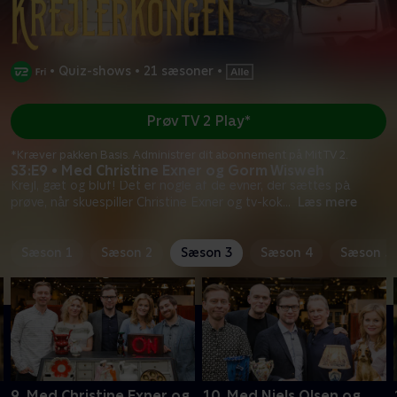
•
Quiz-shows
•
21 sæsoner
•
Prøv TV 2 Play*
*Kræver pakken Basis. Administrer dit abonnement på Mit TV 2.
S3:E9 • Med Christine Exner og Gorm Wisweh
Krejl, gæt og bluf! Det er nogle af de evner, der sættes på
prøve, når skuespiller Christine Exner og tv-kok
...
Læs mere
Sæson 1
Sæson 2
Sæson 3
Sæson 4
Sæson 5
9. Med Christine Exner og
10. Med Niels Olsen og