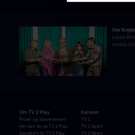
Om Krejl
Lasse Rim
masse lop
Om TV 2 Play
Kanaler
Priser og abonnement
TV 2
Her kan du se TV 2 Play
TV 2 Sport
Gavekort til TV 2 Play
TV 2 News