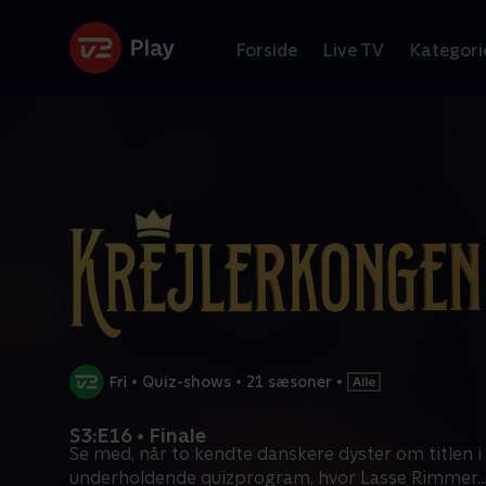
Forside
Live TV
Kategori
•
Quiz-shows
•
21 sæsoner
•
S3:E16 • Finale
Se med, når to kendte danskere dyster om titlen i
underholdende quizprogram, hvor Lasse Rimmer
..