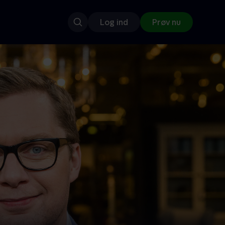
Log ind
Prøv nu