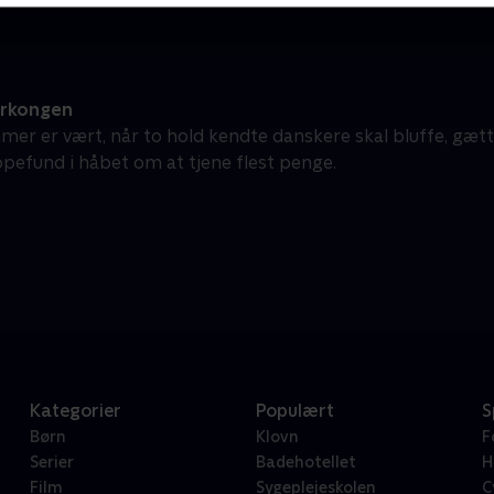
erkongen
mer er vært, når to hold kendte danskere skal bluffe, gæt
pefund i håbet om at tjene flest penge.
Kategorier
Populært
S
Børn
Klovn
F
Serier
Badehotellet
H
Film
Sygeplejeskolen
C