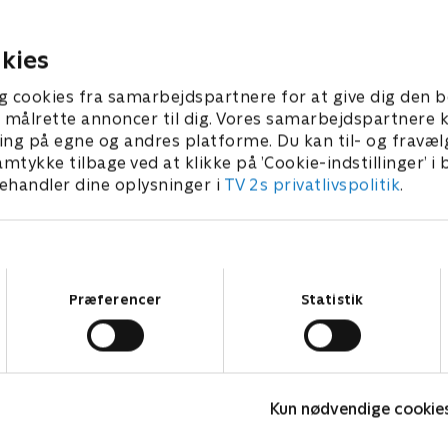
r Julie Steincke og tv-vært
og Niels Ellegaard kæmper 
 mødes i 'Krejlerkongen'.
som krejlerkonge. Holdkapt
 koster mest? Et gammelt
Brian Lykke og Brian Mørk
kies
er 2016 • 29 min
6. september 2016 • 28 min
eller et par antikke
e? Brian Lykke og Brian
g cookies fra samarbejdspartnere for at give dig den b
oldkaptajner
l at målrette annoncer til dig. Vores samarbejdspartner
ing på egne og andres platforme. Du kan til- og fravæl
amtykke tilbage ved at klikke på ’Cookie-indstillinger’ i
handler dine oplysninger i
TV 2s privatlivspolitik
.
Samtykkevalg
Præferencer
Statistik
Hvem vil være millionær? Classic
L
Kun nødvendige cookie
Quiz-shows • 12 sæsoner
Q