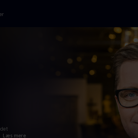
er
 det
.
Læs mere