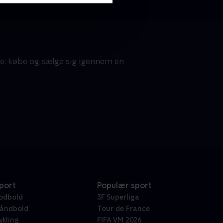
te, købe og sælge sig igennem en
port
Populær sport
odbold
3F Superliga
åndbold
Tour de France
ykling
FIFA VM 2026