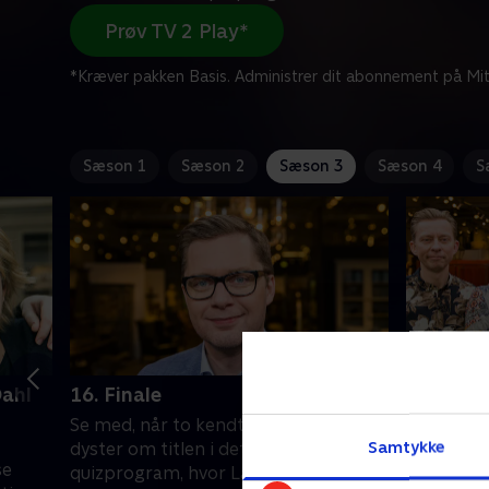
Prøv TV 2 Play*
*Kræver pakken Basis. Administrer dit abonnement på Mit
Sæson 1
Sæson 2
Sæson 3
Sæson 4
S
Dahl
16. Finale
17. Med 
Beier
Se med, når to kendte danskere
Krejl, gæt
Samtykke
dyster om titlen i det underholdende
se
de evner,
quizprogram, hvor Lasse Rimmer