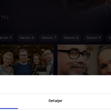
 TV 2.
æson 5
Sæson 6
Sæson 7
Sæson 8
Sæson 9
S
Julie Steincke og Lene
18. Med Lotte Heise og 
Ellegaard
Detaljer
 og bluf! Det er blandt andet
Hvis du er til lopper, antik, 
 der sættes på prøve, når
ballade, så gæt med, når Lo