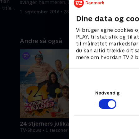
tian
skuespille
svinger hammeren. Brian Mørk og
 titlen
Lene Beier
Lise Baastrup er holdkaptajner
1. september 2016 • 28 min
h.
Hvad mon
Dine data og coo
5. septemb
 Lise
tågehorn 
raflebægr
Vi bruger egne cookies o
Mørk er h
PLAY, til statistik og ti
Andre så også
til målrettet markedsfør
du kan altid trække dit s
mere om hvordan TV 2 be
Nødvendig
24 stjerners julikalender
TV-Shows • 1 sæsoner