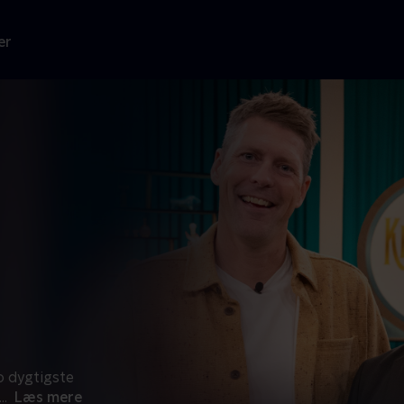
er
o dygtigste
...
Læs mere