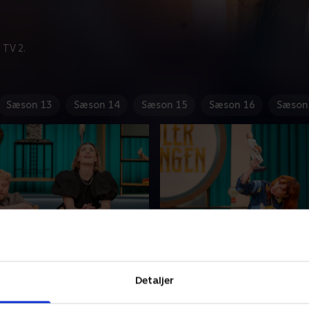
 TV 2.
Sæson 13
Sæson 14
Sæson 15
Sæson 16
Sæson
n Langeberg og Pelle
18. Annika Aakjær og A
bsgaard
Heick
Detaljer
geberg og Pelle Emil
Holdkaptajnsdysten fortsæt
d tørner sammen for første
Annika Aakjær og Annette H