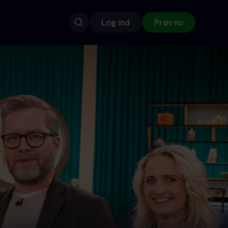
Log ind
Prøv nu