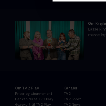
Om Krejl
Lasse Rim
masse lop
Om TV 2 Play
Kanaler
Priser og abonnement
TV 2
Her kan du se TV 2 Play
TV 2 Sport
Gavekort til TV 2 Play
TV 2 News