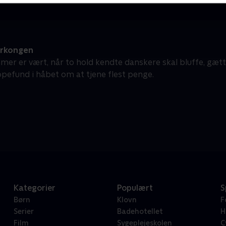
erkongen
mer er vært, når to hold kendte danskere skal bluffe, gæt
pefund i håbet om at tjene flest penge.
Kategorier
Populært
S
Børn
Klovn
F
Serier
Badehotellet
H
Film
Sygeplejeskolen
C