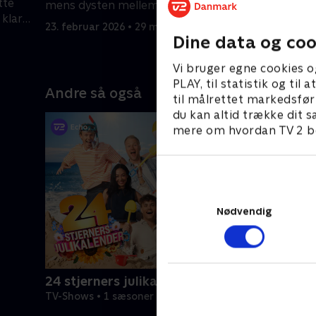
tte
gang, og 
mens dysten mellem sæsonens
 klar
fra tidlig
holdkaptajner spidser til.
23. februar 2026 • 29 min
og Molly E
Dine data og coo
2. marts 2
Vi bruger egne cookies o
PLAY, til statistik og ti
Andre så også
til målrettet markedsfør
du kan altid trække dit s
mere om hvordan TV 2 be
Nødvendig
24 stjerners julikalender
TV-Shows • 1 sæsoner