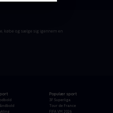
te, købe og sælge sig igennem en
port
Populær sport
odbold
3F Superliga
åndbold
Tour de France
ykling
FIFA VM 2026