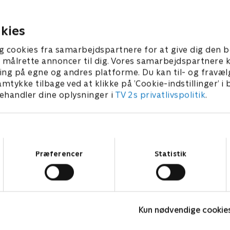
de har indhentet assistance
over for hinanden. De får hj
ere holdkaptajner, Line Kruse
krejlerkendere: Mille Gori o
gelind.
Nonnemann.
kies
026 • 29 min
2. marts 2026 • 29 min
g cookies fra samarbejdspartnere for at give dig den b
l at målrette annoncer til dig. Vores samarbejdspartner
ing på egne og andres platforme. Du kan til- og fravæl
amtykke tilbage ved at klikke på ’Cookie-indstillinger’ i
handler dine oplysninger i
TV 2s privatlivspolitik
.
Samtykkevalg
Præferencer
Statistik
Hvem vil være millionær? Classic
L
Kun nødvendige cookie
Quiz-shows • 12 sæsoner
Q