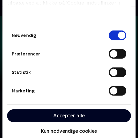
tilbage ved at klikke på ’Cookie-indstillinger’ i
bunden af siden. Læs mere om hvordan TV 2
behandler dine oplysninger i
TV 2s privatlivspolitik
.
Samtykkevalg
Nødvendig
Præferencer
Statistik
Marketing
Om Krejlerkongen
Lasse Rimmer er vært, når to hold kendte danskere
Acceptér alle
skal bluffe, gætte, købe og sælge sig igennem en
masse loppefund i håbet om at tjene flest penge.
Kun nødvendige cookies