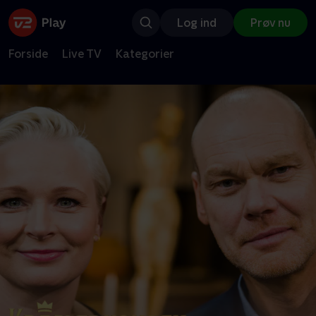
Log ind
Prøv nu
Forside
Live TV
Kategorier