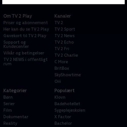
Om TV 2 Play
Kanaler
Priser og abonnement
TV 2
Her kan du se TV 2 Play
TV 2 Sport
Gavekort til TV 2 Play
TV 2 News
Support og
TV 2 Echo
Kundecenter
TV 2 Fri
Vilkår og betingelser
TV 2 Charlie
TV 2 NEWS i offentligt
C More
rum
BritBox
SkyShowtime
Oiii
Kategorier
Populært
Børn
Klovn
Serier
Badehotellet
Film
Sygeplejeskolen
Dokumentar
X Factor
Reality
Bachelor