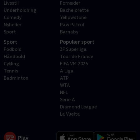
Livsstil
Forræder
Underholdning
Bachelorette
Comedy
Yellowstone
Nyheder
Paw Patrol
Sport
Barnaby
Sport
Populær sport
Fodbold
3F Superliga
Håndbold
Tour de France
Cykling
FIFA VM 2026
Tennis
A Liga
Badminton
ATP
WTA
NFL
Serie A
Diamond League
La Vuelta