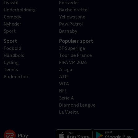
Livsstil
Forræder
Underholdning
Bachelorette
Comedy
Yellowstone
Nyheder
Paw Patrol
Sport
Barnaby
Sport
Populær sport
Fodbold
3F Superliga
Håndbold
Tour de France
Cykling
FIFA VM 2026
Tennis
A Liga
Badminton
ATP
WTA
NFL
Serie A
Diamond League
La Vuelta