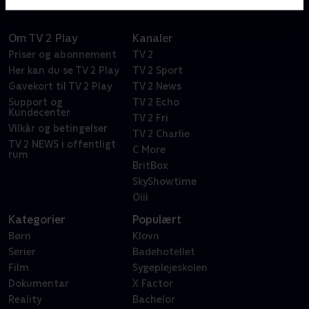
Om TV 2 Play
Kanaler
Priser og abonnement
TV 2
Her kan du se TV 2 Play
TV 2 Sport
Gavekort til TV 2 Play
TV 2 News
Support og
TV 2 Echo
Kundecenter
TV 2 Fri
Vilkår og betingelser
TV 2 Charlie
TV 2 NEWS i offentligt
C More
rum
BritBox
SkyShowtime
Oiii
Kategorier
Populært
Børn
Klovn
Serier
Badehotellet
Film
Sygeplejeskolen
Dokumentar
X Factor
Reality
Bachelor