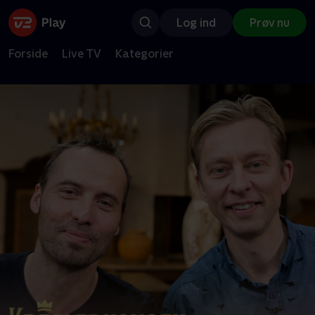
Log ind
Prøv nu
Forside
Live TV
Kategorier