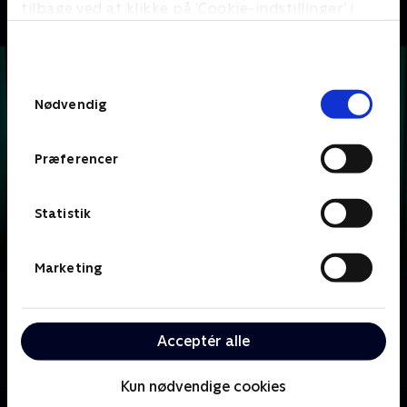
tilbage ved at klikke på ’Cookie-indstillinger’ i
bunden af siden. Læs mere om hvordan TV 2
behandler dine oplysninger i
TV 2s privatlivspolitik
.
Samtykkevalg
Nødvendig
Præferencer
Statistik
Marketing
Om Krejlerkongen
Lasse Rimmer er vært, når to hold kendte danskere
Acceptér alle
skal bluffe, gætte, købe og sælge sig igennem en
masse loppefund i håbet om at tjene flest penge.
Kun nødvendige cookies