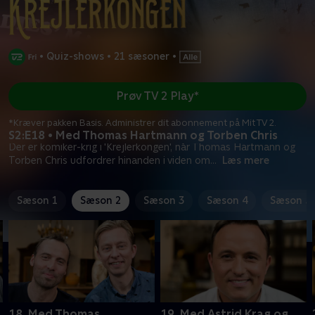
•
Quiz-shows
•
21 sæsoner
•
Prøv TV 2 Play*
*Kræver pakken Basis. Administrer dit abonnement på Mit TV 2.
S2:E18 • Med Thomas Hartmann og Torben Chris
Der er komiker-krig i 'Krejlerkongen', når Thomas Hartmann og
Torben Chris udfordrer hinanden i viden om
...
Læs mere
Sæson 1
Sæson 2
Sæson 3
Sæson 4
Sæson 5
18. Med Thomas
19. Med Astrid Krag og