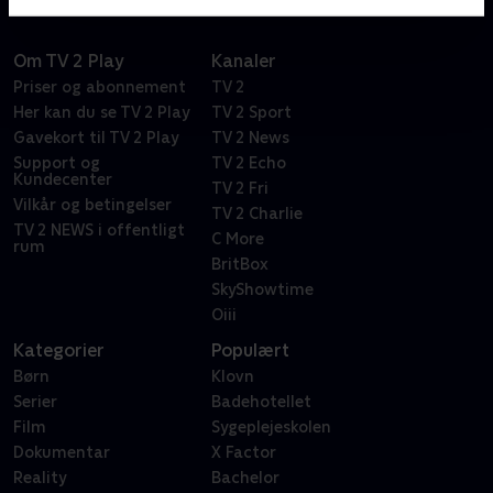
Om TV 2 Play
Kanaler
Priser og abonnement
TV 2
Her kan du se TV 2 Play
TV 2 Sport
Gavekort til TV 2 Play
TV 2 News
Support og
TV 2 Echo
Kundecenter
TV 2 Fri
Vilkår og betingelser
TV 2 Charlie
TV 2 NEWS i offentligt
C More
rum
BritBox
SkyShowtime
Oiii
Kategorier
Populært
Børn
Klovn
Serier
Badehotellet
Film
Sygeplejeskolen
Dokumentar
X Factor
Reality
Bachelor