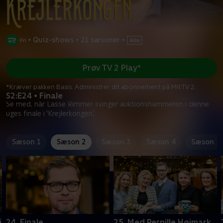
•
Quiz-shows
•
21 sæsoner
•
Prøv TV 2 Play*
*Kræver pakken Basis. Administrer dit abonnement på Mit TV 2.
S2:E24 • Finale
Se med, når Lasse Rimmer svinger auktionshammeren i denne
uges finale i 'Krejlerkongen',.
Sæson 1
Sæson 2
Sæson 3
Sæson 4
Sæson 5
i
24. Finale
25. Med Pernille Højmark