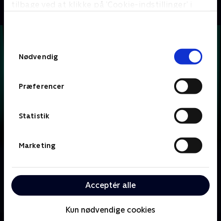
tilbage ved at klikke på ’Cookie-indstillinger’ i
bunden af siden. Læs mere om hvordan TV 2
behandler dine oplysninger i
TV 2s privatlivspolitik
.
Samtykkevalg
Nødvendig
Præferencer
Statistik
Marketing
Om Krejlerkongen
Lasse Rimmer er vært, når to hold kendte danskere
Acceptér alle
skal bluffe, gætte, købe og sælge sig igennem en
masse loppefund i håbet om at tjene flest penge.
Kun nødvendige cookies