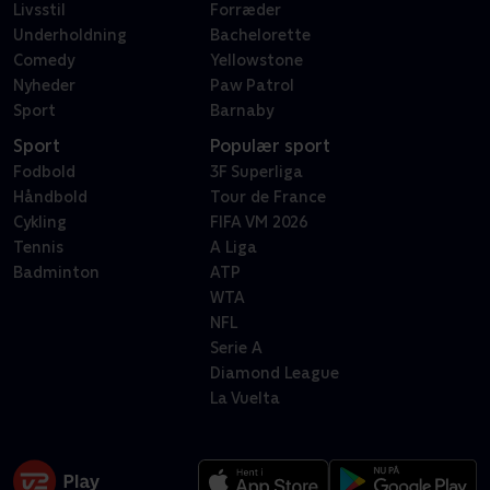
Livsstil
Forræder
Underholdning
Bachelorette
Comedy
Yellowstone
Nyheder
Paw Patrol
Sport
Barnaby
Sport
Populær sport
Fodbold
3F Superliga
Håndbold
Tour de France
Cykling
FIFA VM 2026
Tennis
A Liga
Badminton
ATP
WTA
NFL
Serie A
Diamond League
La Vuelta