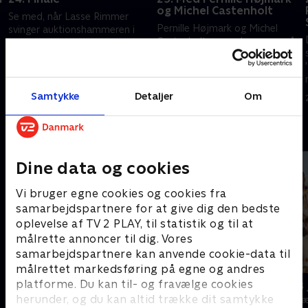
og Michel Castenholt
Se med, når Lasse Rimmer
Pernille Højmark og Michel
svinger auktionshammeren i
Castenholt er gamle venner, så
denne uges finale i
det er en venskabelig dyst, der
'Krejlerkongen',.
finder sted i 'Krejlerkongen'.
17. marts 2016 • 29 min
Men det handler stadig om at
21. marts 2016 • 29 min
vinde. Se, hvordan det går, når
Samtykke
Detaljer
Om
Lasse Rimmer svinger
hammeren, og Lise Baastrup
Andre så også
og Annette Heick er
holdkaptajner
Dine data og cookies
Vi bruger egne cookies og cookies fra
samarbejdspartnere for at give dig den bedste
oplevelse af TV 2 PLAY, til statistik og til at
målrette annoncer til dig. Vores
samarbejdspartnere kan anvende cookie-data til
målrettet markedsføring på egne og andres
platforme. Du kan til- og fravælge cookies
Hvem vil være millionær? Classic
24 stjerners 
herunder, og du kan altid trække dit samtykke
Quiz-shows • 12 sæsoner
TV-Shows • 1 s