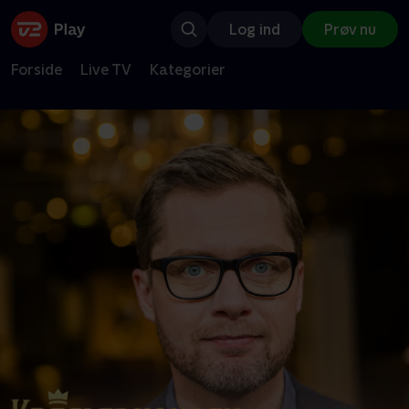
Log ind
Prøv nu
Forside
Live TV
Kategorier