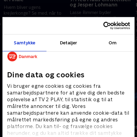
og Jesper Lohmann
Hvem bliver ugens
Lasse Rimmer byder
krejlerkonge? Se med, når to
velkommen til skuespiller
kendte danskere dyster om
å
Jesper Lohmann og blærerøv
titlen i det underholdende
Mads Christensen, når der skal
quizprogram 'Krejlerkongen'.
18. februar 2016 • 28 min
quizzes om antikviteter og
Holdkaptajner er Lisbeth
22. februar 2016 • 29 min
loppefund. Holdkaptajner er
Østergaard og Andreas Bo
Samtykke
Detaljer
Om
Brian Mørk og Cecilie Hother,
der vil gøre alt for, at netop
Andre så også
deres gæst går videre til
ugefinalen, hvor den fine titel
som 'krejlerkonge' kan vindes
Dine data og cookies
Vi bruger egne cookies og cookies fra
samarbejdspartnere for at give dig den bedste
oplevelse af TV 2 PLAY, til statistik og til at
målrette annoncer til dig. Vores
samarbejdspartnere kan anvende cookie-data til
målrettet markedsføring på egne og andres
platforme. Du kan til- og fravælge cookies
24 stjerners julikalender
Hvem vil vær
herunder, og du kan altid trække dit samtykke
TV-Shows • 1 sæsoner
Quiz-shows • 1