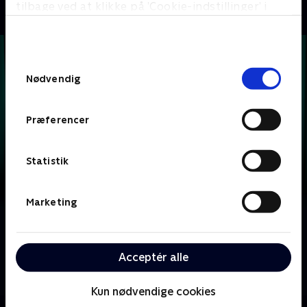
tilbage ved at klikke på ’Cookie-indstillinger’ i
bunden af siden. Læs mere om hvordan TV 2
behandler dine oplysninger i
TV 2s privatlivspolitik
.
Samtykkevalg
Nødvendig
Præferencer
Statistik
Marketing
Om Krejlerkongen
Lasse Rimmer er vært, når to hold kendte danskere
Acceptér alle
skal bluffe, gætte, købe og sælge sig igennem en
masse loppefund i håbet om at tjene flest penge.
Kun nødvendige cookies