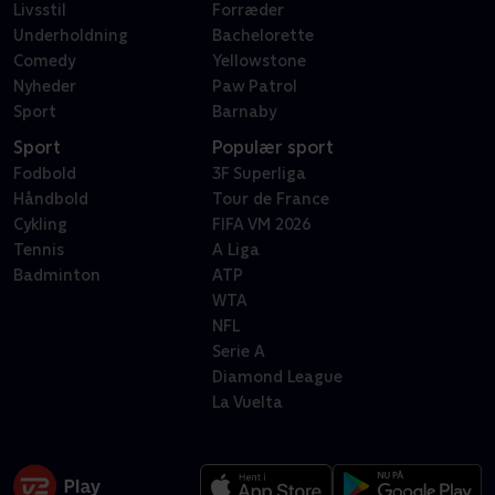
Livsstil
Forræder
Underholdning
Bachelorette
Comedy
Yellowstone
Nyheder
Paw Patrol
Sport
Barnaby
Sport
Populær sport
Fodbold
3F Superliga
Håndbold
Tour de France
Cykling
FIFA VM 2026
Tennis
A Liga
Badminton
ATP
WTA
NFL
Serie A
Diamond League
La Vuelta