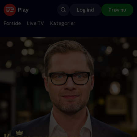
Log ind
Prøv nu
Forside
Live TV
Kategorier