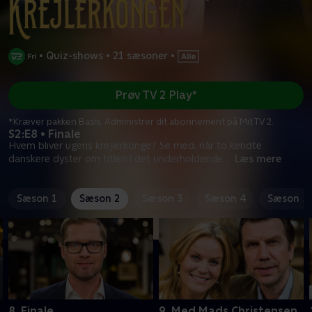
•
Quiz-shows
•
21 sæsoner
•
Prøv TV 2 Play*
*Kræver pakken Basis. Administrer dit abonnement på Mit TV 2.
S2:E8 • Finale
Hvem bliver ugens krejlerkonge? Se med, når to kendte
danskere dyster om titlen i det underholdende
...
Læs mere
Sæson 1
Sæson 2
Sæson 3
Sæson 4
Sæson 5
8. Finale
9. Med Mads Christensen