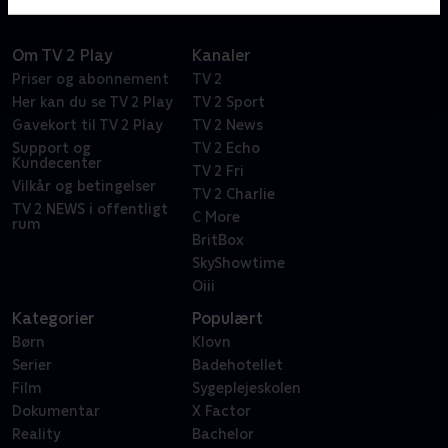
Om TV 2 Play
Kanaler
Priser og abonnement
TV 2
Her kan du se TV 2 Play
TV 2 Sport
Gavekort til TV 2 Play
TV 2 News
Support og
TV 2 Echo
Kundecenter
TV 2 Fri
Vilkår og betingelser
TV 2 Charlie
TV 2 NEWS i offentligt
C More
rum
BritBox
SkyShowtime
Oiii
Kategorier
Populært
Børn
Klovn
Serier
Badehotellet
Film
Sygeplejeskolen
Dokumentar
X Factor
Reality
Bachelor