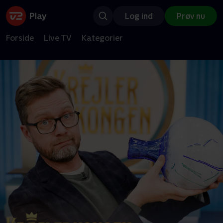
Log ind
Prøv nu
Forside
Live TV
Kategorier