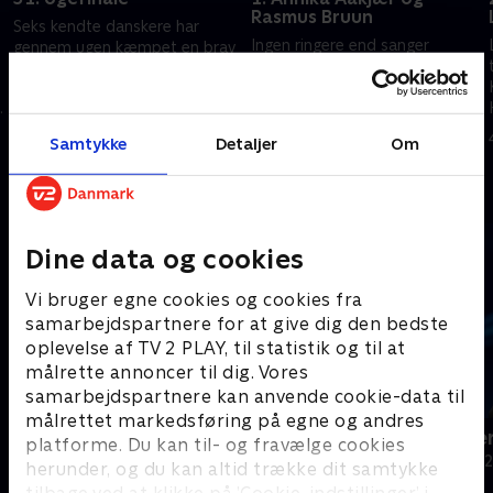
Rasmus Bruun
Seks kendte danskere har
Ingen ringere end sanger
gennem ugen kæmpet en brav
Annika Aakjær og skuespiller
kamp, men kun to har formået
Rasmus Bruun sætter gang i
at sikre sig en plads i ugens
denne jubilæumssæson.
sidste og afgørende
25. september 2024 • 30 min
Holdkaptajnerne er Molly
konkurrence. Hvem vinder?
3. februar 2025 • 29 min
Samtykke
Detaljer
Om
Egelind og Steen Langeberg.
Andre så også
Dine data og cookies
Vi bruger egne cookies og cookies fra
samarbejdspartnere for at give dig den bedste
oplevelse af TV 2 PLAY, til statistik og til at
målrette annoncer til dig. Vores
samarbejdspartnere kan anvende cookie-data til
målrettet markedsføring på egne og andres
24 stjerners julikalender
Hvem vil vær
platforme. Du kan til- og fravælge cookies
TV-Shows • 1 sæsoner
Quiz-shows • 1
herunder, og du kan altid trække dit samtykke