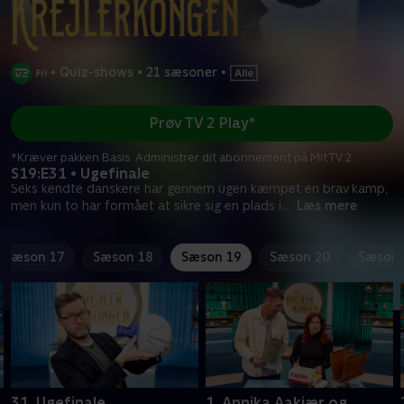
•
Quiz-shows
•
21 sæsoner
•
Prøv TV 2 Play*
*Kræver pakken Basis. Administrer dit abonnement på Mit TV 2.
S19:E31 • Ugefinale
Seks kendte danskere har gennem ugen kæmpet en brav kamp,
men kun to har formået at sikre sig en plads i
...
Læs mere
Sæson 17
Sæson 18
Sæson 19
Sæson 20
Sæson 
31. Ugefinale
1. Annika Aakjær og