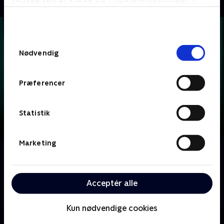
tilbage ved at klikke på ’Cookie-indstillinger’ i
bunden af siden. Læs mere om hvordan TV 2
behandler dine oplysninger i
TV 2s privatlivspolitik
.
Samtykkevalg
Nødvendig
Præferencer
Statistik
Marketing
Om Krejlerkongen
Lasse Rimmer er vært, når to hold kendte danskere
skal bluffe, gætte, købe og sælge sig igennem en
Acceptér alle
masse loppefund i håbet om at tjene flest penge.
Kun nødvendige cookies