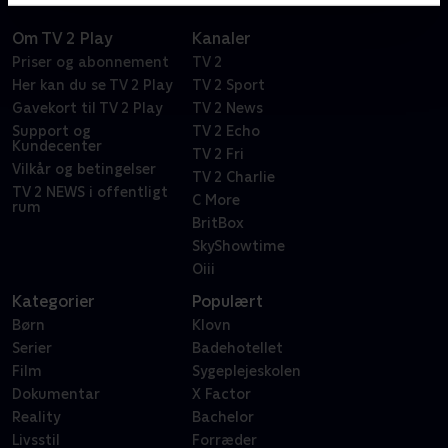
Om TV 2 Play
Kanaler
Priser og abonnement
TV 2
Her kan du se TV 2 Play
TV 2 Sport
Gavekort til TV 2 Play
TV 2 News
Support og
TV 2 Echo
Kundecenter
TV 2 Fri
Vilkår og betingelser
TV 2 Charlie
TV 2 NEWS i offentligt
C More
rum
BritBox
SkyShowtime
Oiii
Kategorier
Populært
Børn
Klovn
Serier
Badehotellet
Film
Sygeplejeskolen
Dokumentar
X Factor
Reality
Bachelor
Livsstil
Forræder