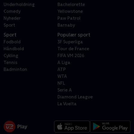
Underholdning
Bachelorette
Comedy
Yellowstone
Nyheder
Paw Patrol
Sport
Barnaby
Sport
Populær sport
Fodbold
3F Superliga
Håndbold
Tour de France
Cykling
FIFA VM 2026
Tennis
A Liga
Badminton
ATP
WTA
NFL
Serie A
Diamond League
La Vuelta