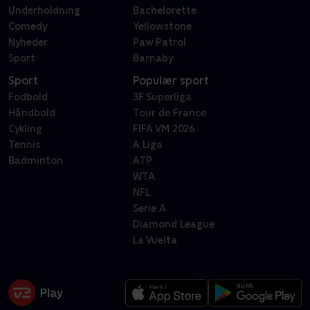
Underholdning
Bachelorette
Comedy
Yellowstone
Nyheder
Paw Patrol
Sport
Barnaby
Sport
Populær sport
Fodbold
3F Superliga
Håndbold
Tour de France
Cykling
FIFA VM 2026
Tennis
A Liga
Badminton
ATP
WTA
NFL
Serie A
Diamond League
La Vuelta