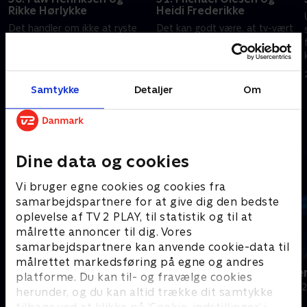
Rikke Hørlykke
Heidi Frederikke
Det handler om ikke at ryste
Det kan godt være, at tv-vært
på hænderne, når Rikke
Heidi Frederikke og danser
Hørlykke og Paw Henriksen
Michael Olesen var et par i 'Vild
r
skal gætte prisen på et fad,
med dans'. Men her i
der er malet af selveste
'Krejlerkongen' er de rivaler.
19. marts 2024 • 29 min
20. marts 2024 • 29 min
Samtykke
Detaljer
Om
dronning Margrethe.
Andre så også
Dine data og cookies
Vi bruger egne cookies og cookies fra
samarbejdspartnere for at give dig den bedste
oplevelse af TV 2 PLAY, til statistik og til at
målrette annoncer til dig. Vores
samarbejdspartnere kan anvende cookie-data til
målrettet markedsføring på egne og andres
24 stjerners julikalender
Hvem vil vær
platforme. Du kan til- og fravælge cookies
TV-Shows • 1 sæsoner
Quiz-shows • 1
herunder, og du kan altid trække dit samtykke