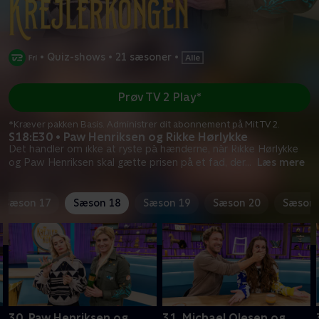
•
Quiz-shows
•
21 sæsoner
•
Prøv TV 2 Play*
*Kræver pakken Basis. Administrer dit abonnement på Mit TV 2.
S18:E30 • Paw Henriksen og Rikke Hørlykke
Det handler om ikke at ryste på hænderne, når Rikke Hørlykke
og Paw Henriksen skal gætte prisen på et fad, der
...
Læs mere
Sæson 17
Sæson 18
Sæson 19
Sæson 20
Sæson 
30. Paw Henriksen og
31. Michael Olesen og