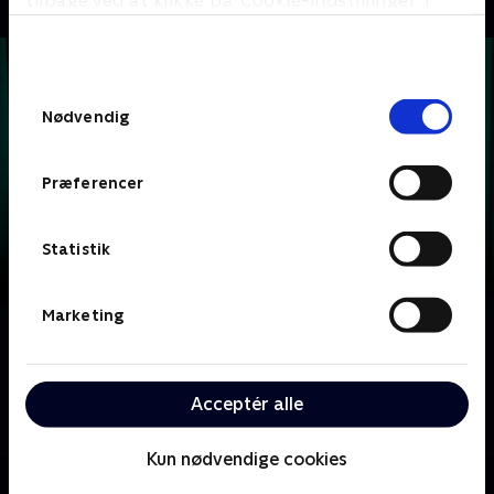
tilbage ved at klikke på ’Cookie-indstillinger’ i
bunden af siden. Læs mere om hvordan TV 2
behandler dine oplysninger i
TV 2s privatlivspolitik
.
Samtykkevalg
Nødvendig
Præferencer
Statistik
Marketing
Om Krejlerkongen
Lasse Rimmer er vært, når to hold kendte danskere
skal bluffe, gætte, købe og sælge sig igennem en
Acceptér alle
masse loppefund i håbet om at tjene flest penge.
Kun nødvendige cookies