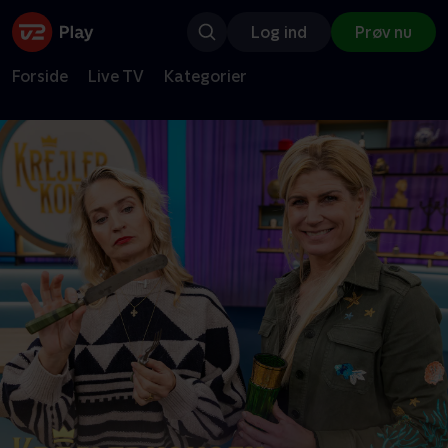
Log ind
Prøv nu
Forside
Live TV
Kategorier