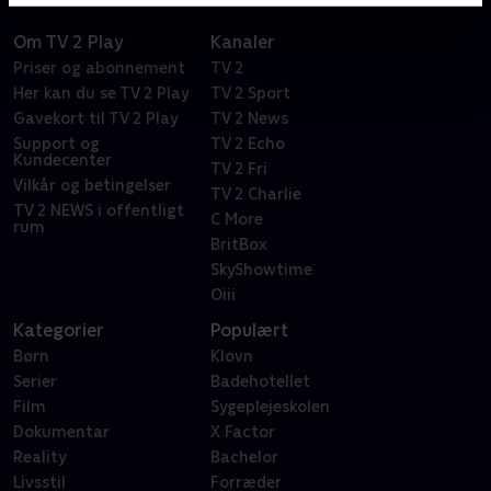
Om TV 2 Play
Kanaler
Priser og abonnement
TV 2
Her kan du se TV 2 Play
TV 2 Sport
Gavekort til TV 2 Play
TV 2 News
Support og
TV 2 Echo
Kundecenter
TV 2 Fri
Vilkår og betingelser
TV 2 Charlie
TV 2 NEWS i offentligt
C More
rum
BritBox
SkyShowtime
Oiii
Kategorier
Populært
Børn
Klovn
Serier
Badehotellet
Film
Sygeplejeskolen
Dokumentar
X Factor
Reality
Bachelor
Livsstil
Forræder