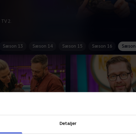
 TV 2.
Sæson 13
Sæson 14
Sæson 15
Sæson 16
Sæson
stiane Gjellerup Koch og
12. Ugefinale
isweh
Ugens to dygtigste krejlere 
Detaljer
piller Christiane Gjellerup
spidset den antikke blyant 
pizza-kok Gorm Wisweh,
mødt op til fiinale. Lasse R