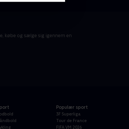
te, købe og sælge sig igennem en
port
Populær sport
odbold
3F Superliga
åndbold
Tour de France
ykling
FIFA VM 2026