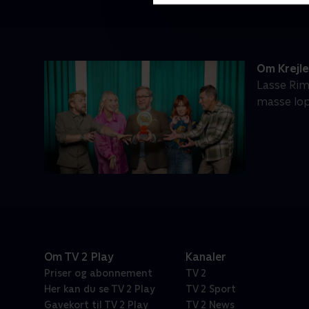
Om Krejl
Lasse Rim
masse lop
Om TV 2 Play
Kanaler
Priser og abonnement
TV 2
Her kan du se TV 2 Play
TV 2 Sport
Gavekort til TV 2 Play
TV 2 News