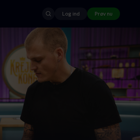
Log ind
Prøv nu