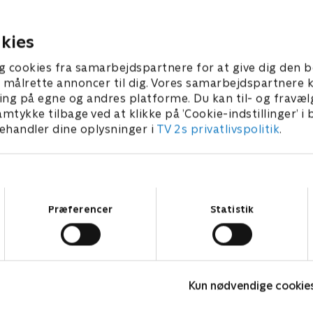
, at det er ok at være blød
købt en baronesse - eller va
 hvis bare man er sprød i
bajonet?.
24. august 2023 • 29 min
kies
 2023 • 29 min
g cookies fra samarbejdspartnere for at give dig den b
l at målrette annoncer til dig. Vores samarbejdspartner
ing på egne og andres platforme. Du kan til- og fravæl
amtykke tilbage ved at klikke på ’Cookie-indstillinger’ i
handler dine oplysninger i
TV 2s privatlivspolitik
.
Samtykkevalg
Præferencer
Statistik
Hvem vil være millionær? Classic
K
Kun nødvendige cookie
Quiz-shows • 12 sæsoner
Q