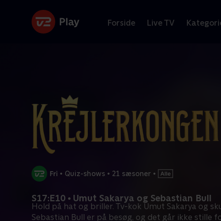
Forside
Live TV
Kategori
•
Quiz-shows
•
21 sæsoner
•
S17:E10 • Umut Sakarya og Sebastian Bull
Hold på hat og briller. Tv-kok Umut Sakarya og sku
Sebastian Bull er på besøg, og det går ikke stille f