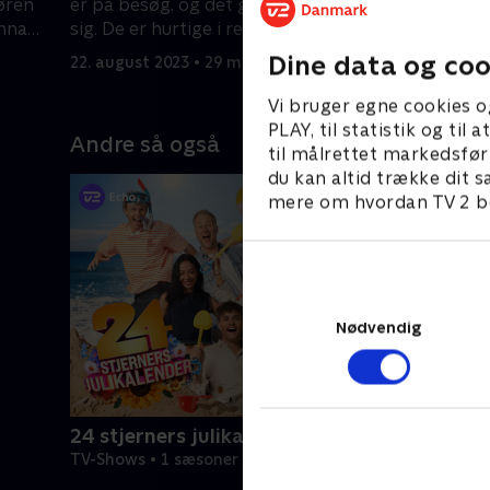
øren
er på besøg, og det går ikke stille for
som mener
Anna
sig. De er hurtige i replikken
i toppen,
bunden. .
Dine data og coo
22. august 2023 • 29 min
23. august
Vi bruger egne cookies o
PLAY, til statistik og ti
Andre så også
til målrettet markedsfør
du kan altid trække dit s
mere om hvordan TV 2 be
Nødvendig
24 stjerners julikalender
TV-Shows • 1 sæsoner