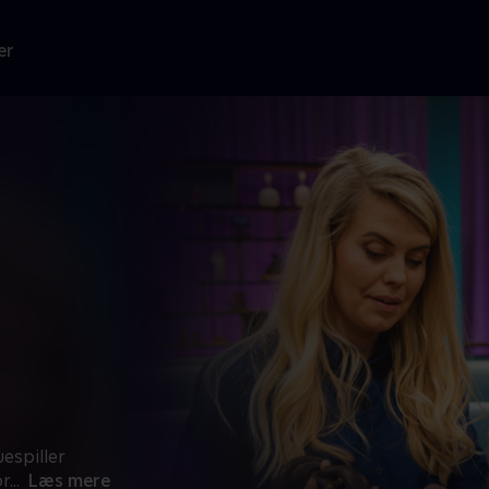
er
espiller
or
...
Læs mere