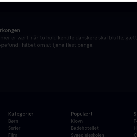
erkongen
mer er vært, når to hold kendte danskere skal bluffe, gæt
pefund i håbet om at tjene flest penge.
Kategorier
Populært
S
Børn
Klovn
F
Serier
Badehotellet
H
Film
Sygeplejeskolen
C