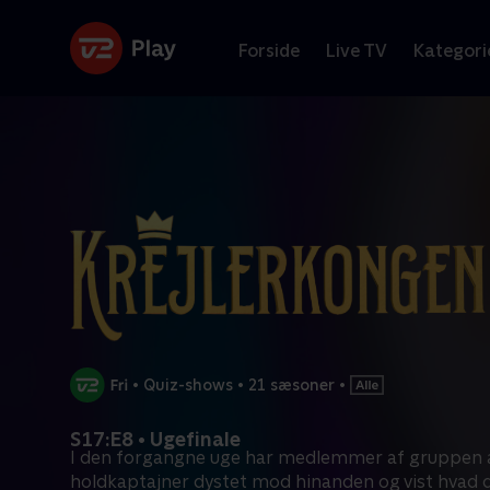
Forside
Live TV
Kategori
•
Quiz-shows
•
21 sæsoner
•
S17:E8 • Ugefinale
I den forgangne uge har medlemmer af gruppen a
holdkaptajner dystet mod hinanden og vist hvad 