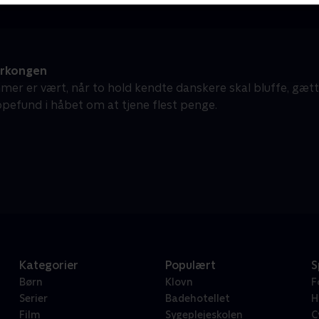
erkongen
mer er vært, når to hold kendte danskere skal bluffe, gæt
pefund i håbet om at tjene flest penge.
Kategorier
Populært
S
Børn
Klovn
F
Serier
Badehotellet
H
Film
Sygeplejeskolen
C