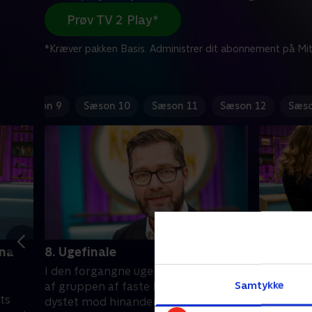
Prøv TV 2 Play*
*Kræver pakken Basis. Administrer dit abonnement på Mit
Sæson 9
Sæson 10
Sæson 11
Sæson 12
Sæso
nna
8. Ugefinale
9. Gord
Schmidt
I den forgangne uge har medlemmer
Lasse Ri
Samtykke
af gruppen af faste holdkaptajner
ts
skuespill
dystet mod hinanden og vist hvad de