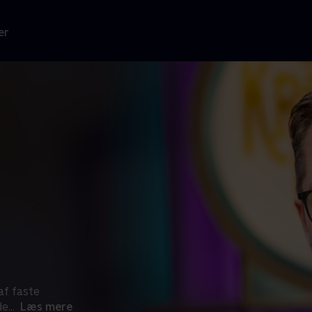
er
f faste
de
...
Læs mere