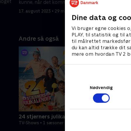
 noget
Kennedy o
kunne, når det kommer til at
Le Schmid
værdiansætte gamle ting. .
17. august 2023 • 29 min
kholm
Stokholm
Dine data og coo
21. august
Vi bruger egne cookies o
PLAY, til statistik og ti
Andre så også
til målrettet markedsfør
du kan altid trække dit s
mere om hvordan TV 2 be
Nødvendig
24 stjerners julikalender
TV-Shows • 1 sæsoner