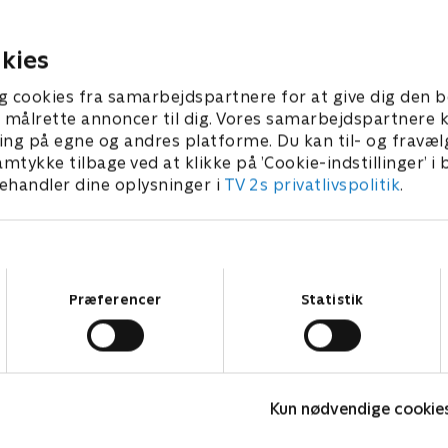
g couture-designer Søren
er på besøg, og det går ikke 
t. Holdkaptajner er Anna
sig. De er hurtige i replikken
 og Anna David
kies
 2023 • 29 min
22. august 2023 • 29 min
g cookies fra samarbejdspartnere for at give dig den b
l at målrette annoncer til dig. Vores samarbejdspartner
ing på egne og andres platforme. Du kan til- og fravæl
amtykke tilbage ved at klikke på ’Cookie-indstillinger’ i
handler dine oplysninger i
TV 2s privatlivspolitik
.
Samtykkevalg
Præferencer
Statistik
Hvem vil være millionær? Classic
L
Kun nødvendige cookie
Quiz-shows • 12 sæsoner
Q