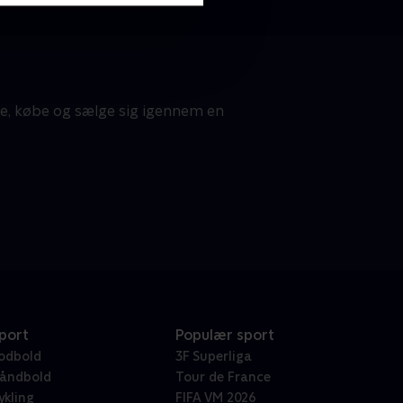
te, købe og sælge sig igennem en
port
Populær sport
odbold
3F Superliga
åndbold
Tour de France
ykling
FIFA VM 2026