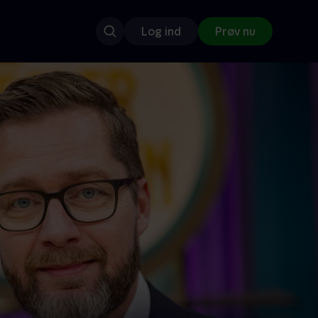
Log ind
Prøv nu