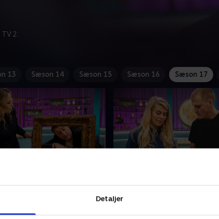
 TV 2.
n 13
Sæson 14
Sæson 15
Sæson 16
Sæson 17
on Kennedy og Søren Le
10. Umut Sakarya og Se
Bull
Detaljer
mmer byder velkommen til
Hold på hat og briller. Tv-
er og komiker Gordon
Sakarya og skuespiller Sebas