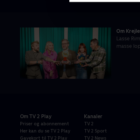
Om Krejl
Lasse Rim
masse lop
Om TV 2 Play
Kanaler
Priser og abonnement
TV 2
Her kan du se TV 2 Play
TV 2 Sport
Gavekort til TV 2 Play
TV 2 News