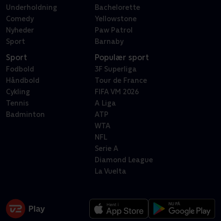
Underholdning
Bachelorette
Comedy
Yellowstone
Nyheder
Paw Patrol
Sport
Barnaby
Sport
Populær sport
Fodbold
3F Superliga
Håndbold
Tour de France
Cykling
FIFA VM 2026
Tennis
A Liga
Badminton
ATP
WTA
NFL
Serie A
Diamond League
La Vuelta