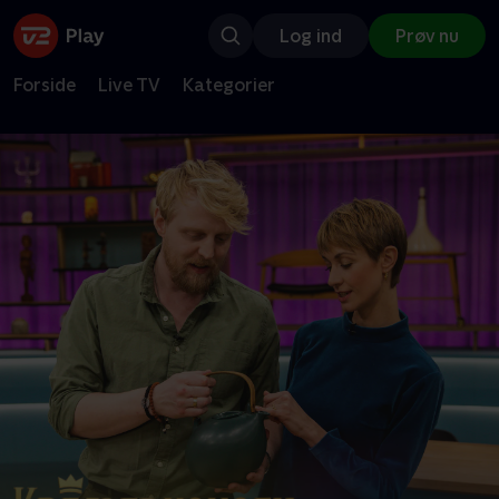
Log ind
Prøv nu
Forside
Live TV
Kategorier