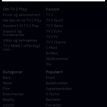
Om TV 2 Play
Kanaler
Priser og abonnement
TV 2
Her kan du se TV 2 Play
TV 2 Sport
Gavekort til TV 2 Play
TV 2 News
Support og
TV 2 Echo
Kundecenter
TV 2 Fri
Vilkår og betingelser
TV 2 Charlie
TV 2 NEWS i offentligt
C More
rum
BritBox
SkyShowtime
Oiii
Kategorier
Populært
Børn
Klovn
Serier
Badehotellet
Film
Sygeplejeskolen
Dokumentar
X Factor
Reality
Bachelor
Livsstil
Forræder