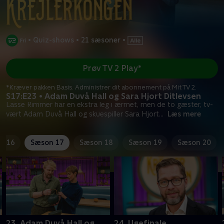
•
Quiz-shows
•
21 sæsoner
•
Prøv TV 2 Play*
*Kræver pakken Basis. Administrer dit abonnement på Mit TV 2.
S17:E23 • Adam Duvå Hall og Sara Hjort Ditlevsen
Lasse Rimmer har en ekstra leg i ærmet, men de to gæster, tv-
vært Adam Duvå Hall og skuespiller Sara Hjort
...
Læs mere
n 16
Sæson 17
Sæson 18
Sæson 19
Sæson 20
23. Adam Duvå Hall og
24. Ugefinale