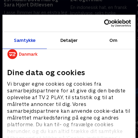
Sara Hjort Ditlevsen
En indonesisk hat, en fransk
Lasse Rimmer har en ekstra leg
krystalvase, seks tyske
i ærmet, men de to gæster, tv-
römerglas og et meget
vært Adam Duvå Hall og
gammelt porcelæns-nålehus er
skuespiller Sara Hjort Ditlevsen,
blot nogle af de ting, der skal
14. september 2023 • 29 min
skal være vakse, for den er ikke
prissættes i ugefinalen
13. september 2023 • 29 min
Samtykke
Detaljer
Om
nem. .
Andre så også
Dine data og cookies
Vi bruger egne cookies og cookies fra
samarbejdspartnere for at give dig den bedste
oplevelse af TV 2 PLAY, til statistik og til at
målrette annoncer til dig. Vores
samarbejdspartnere kan anvende cookie-data til
målrettet markedsføring på egne og andres
24 stjerners julikalender
Hvem vil vær
platforme. Du kan til- og fravælge cookies
TV-Shows • 1 sæsoner
Quiz-shows • 1
herunder, og du kan altid trække dit samtykke