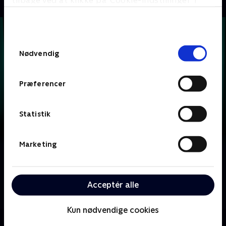
tilbage ved at klikke på ’Cookie-indstillinger’ i
bunden af siden. Læs mere om hvordan TV 2
behandler dine oplysninger i
TV 2s privatlivspolitik
.
Samtykkevalg
Nødvendig
Præferencer
Statistik
Marketing
Om Krejlerkongen
Lasse Rimmer er vært, når to hold kendte danskere
skal bluffe, gætte, købe og sælge sig igennem en
Acceptér alle
masse loppefund i håbet om at tjene flest penge.
Kun nødvendige cookies