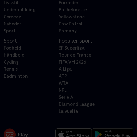
Livsstil
Forræder
Underholdning
Bachelorette
Comedy
Yellowstone
Nyheder
Paw Patrol
Sport
Barnaby
Sport
Populær sport
Fodbold
3F Superliga
Håndbold
Tour de France
Cykling
FIFA VM 2026
Tennis
A Liga
Badminton
ATP
WTA
NFL
Serie A
Diamond League
La Vuelta