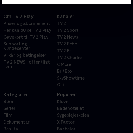
Om TV 2 Play
Kanaler
Priser og abonnement
TV 2
Her kan du se TV 2 Play
TV 2 Sport
Gavekort til TV 2 Play
TV 2 News
Support og
TV 2 Echo
Kundecenter
TV 2 Fri
Vilkår og betingelser
TV 2 Charlie
TV 2 NEWS i offentligt
C More
rum
BritBox
SkyShowtime
Oiii
Kategorier
Populært
Børn
Klovn
Serier
Badehotellet
Film
Sygeplejeskolen
Dokumentar
X Factor
Reality
Bachelor