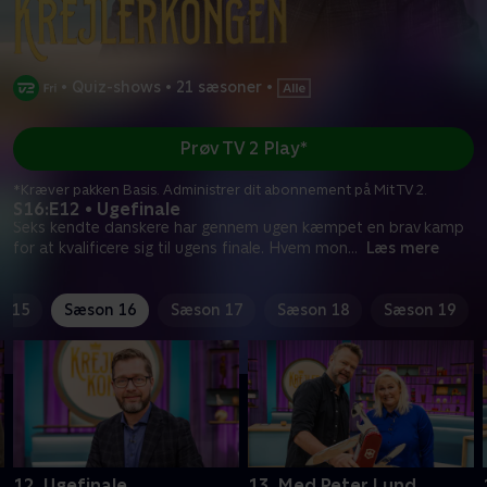
•
Quiz-shows
•
21 sæsoner
•
Prøv TV 2 Play*
*Kræver pakken Basis. Administrer dit abonnement på Mit TV 2.
S16:E12 • Ugefinale
Seks kendte danskere har gennem ugen kæmpet en brav kamp
for at kvalificere sig til ugens finale. Hvem mon
...
Læs mere
n 15
Sæson 16
Sæson 17
Sæson 18
Sæson 19
12. Ugefinale
13. Med Peter Lund