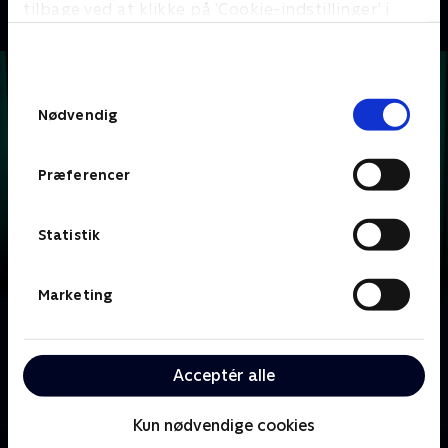
tilbage ved at klikke på ’Cookie-indstillinger’ i
bunden af siden. Læs mere om hvordan TV 2
behandler dine oplysninger i
TV 2s privatlivspolitik
.
Samtykkevalg
Nødvendig
Præferencer
Statistik
Marketing
Om Krejlerkongen
Lasse Rimmer er vært, når to hold kendte danskere
Acceptér alle
skal bluffe, gætte, købe og sælge sig igennem en
masse loppefund i håbet om at tjene flest penge.
Kun nødvendige cookies