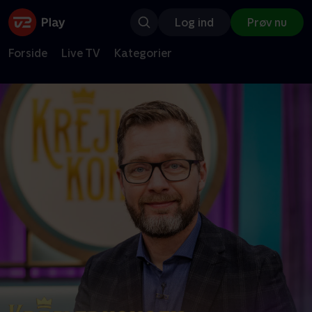
Log ind
Prøv nu
Forside
Live TV
Kategorier