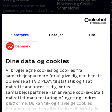
Madsen og Cecilie
Seks kendte danskere har
Schmeichel
gennem ugen kæmpet en brav
Får Peter Lund Madsen mon
kamp for at kvalificere sig til
glæde af sin hjernemasse, eller
ugens finale. Hvem mon løber
er influencer Cecilie Schmeichel
med titlen som ugens
16. februar 2023 • 29 min
foran, når det gælder om at
Krejlerkonge?.
skille skidt fra kanel?.
Samtykke
Detaljer
Om
20. februar 2023 • 29 min
Andre så også
Dine data og cookies
Vi bruger egne cookies og cookies fra
samarbejdspartnere for at give dig den bedste
oplevelse af TV 2 PLAY, til statistik og til at
målrette annoncer til dig. Vores
samarbejdspartnere kan anvende cookie-data til
målrettet markedsføring på egne og andres
platforme. Du kan til- og fravælge cookies
24 stjerners julikalender
Hvem vil vær
herunder, og du kan altid trække dit samtykke
TV-Shows • 1 sæsoner
Quiz-shows • 1