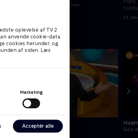
med
Mørk,
9. februar 2023 • 29 min
kholm og
holdka
sætte 
13. fe
edste oplevelse af TV 2
e kan anvende cookie-data
ge cookies herunder, og
 bunden af siden. Læs
Marketing
ykkehjulet
Hvem 
s
Acceptér alle
uiz-shows • 2 sæsoner
Quiz-s