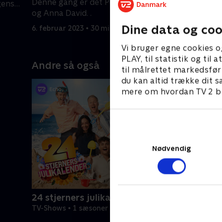
Denne gang er det Pelle E. Hebsgaard
gens
rutinered
og Anna David. .
noget?.
7. februar
Dine data og coo
6. februar 2023 • 30 min
Vi bruger egne cookies o
PLAY, til statistik og ti
Andre så også
til målrettet markedsfør
du kan altid trække dit s
mere om hvordan TV 2 be
Nødvendig
24 stjerners julikalender
TV-Shows • 1 sæsoner