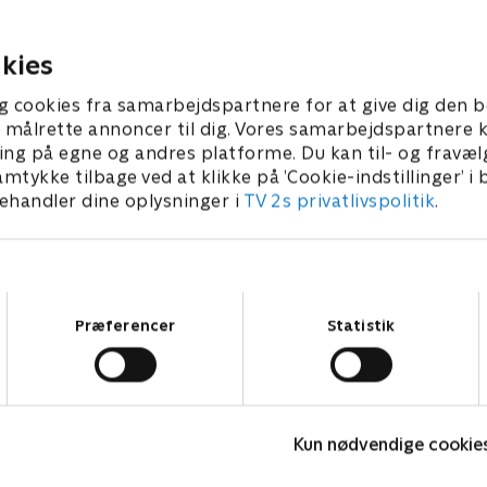
gør deres bedste sammen 
e folk, men hjælper det
krejlerkollegerne Anna Sto
 2023 • 29 min
Annette Heick
kies
8. februar 2023 • 29 min
g cookies fra samarbejdspartnere for at give dig den b
l at målrette annoncer til dig. Vores samarbejdspartner
ing på egne og andres platforme. Du kan til- og fravæl
amtykke tilbage ved at klikke på ’Cookie-indstillinger’ i
handler dine oplysninger i
TV 2s privatlivspolitik
.
Samtykkevalg
Præferencer
Statistik
Hvem vil være millionær? Classic
L
Kun nødvendige cookie
Quiz-shows • 12 sæsoner
Q