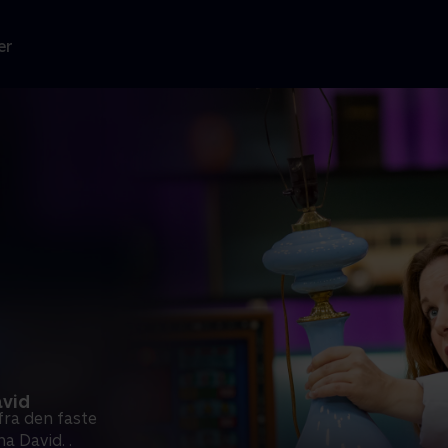
er
avid
fra den faste
a David. .