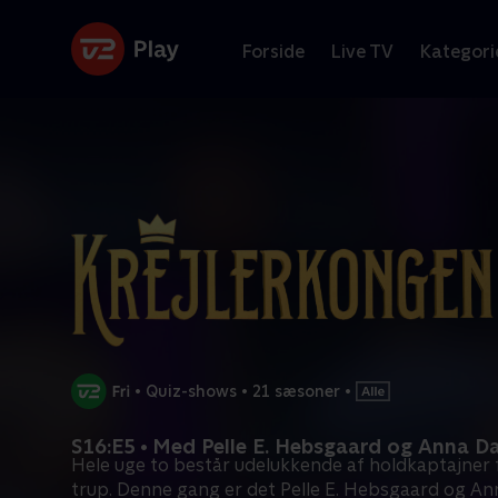
Forside
Live TV
Kategori
•
Quiz-shows
•
21 sæsoner
•
S16:E5 • Med Pelle E. Hebsgaard og Anna D
Hele uge to består udelukkende af holdkaptajner 
trup. Denne gang er det Pelle E. Hebsgaard og Ann