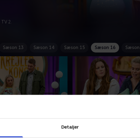
 TV 2.
Sæson 13
Sæson 14
Sæson 15
Sæson 16
Sæson
ille Gori og Line Kruse
7. Med Anna Stokholm 
Annette Heick
s faste holdkaptajner får
Detaljer
Det er sidste chance for at k
Krejlerkonge-kollegerne
sig til ugefinalen, og holdk
 og Line Kruse. Det er