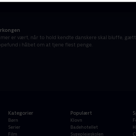
erkongen
mer er vært, når to hold kendte danskere skal bluffe, gæt
pefund i håbet om at tjene flest penge.
Kategorier
Populært
S
Børn
Klovn
F
Serier
Badehotellet
H
Film
Sygeplejeskolen
C