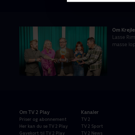
Om Krejl
Lasse Rim
masse lop
Om TV 2 Play
Kanaler
Priser og abonnement
TV 2
Her kan du se TV 2 Play
TV 2 Sport
Gavekort til TV 2 Play
TV 2 News