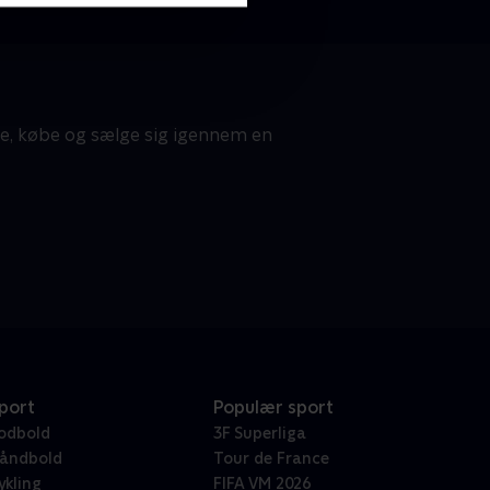
te, købe og sælge sig igennem en
port
Populær sport
odbold
3F Superliga
åndbold
Tour de France
ykling
FIFA VM 2026