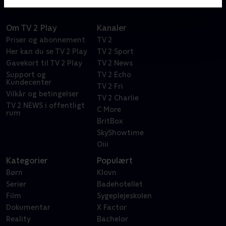
Om TV 2 Play
Kanaler
Priser og abonnement
TV 2
Her kan du se TV 2 Play
TV 2 Sport
Gavekort til TV 2 Play
TV 2 News
Support og
TV 2 Echo
Kundecenter
TV 2 Fri
Vilkår og betingelser
TV 2 Charlie
TV 2 NEWS i offentligt
C More
rum
BritBox
SkyShowtime
Oiii
Kategorier
Populært
Børn
Klovn
Serier
Badehotellet
Film
Sygeplejeskolen
Dokumentar
X Factor
Reality
Bachelor