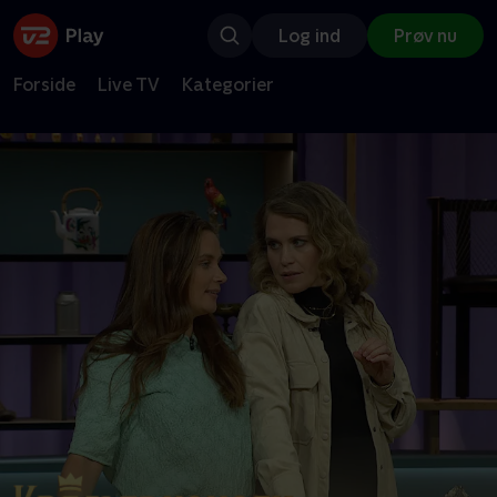
Log ind
Prøv nu
Forside
Live TV
Kategorier