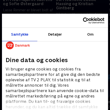
og Sofie Østergaard
Hassing og Kristian
å
Gintberg
Lasse Rimmer er blevet bidt af
På taburetterne sidder Anne
en gal cobra - han har nemlig
Louise Hassing og Kristian
fået fingrene i hele ti gamle
Gintberg klar til at gætte,
cobratelefoner i alskens farver.
vurdere, grine og krejle -
Men hvad koster de
26. september 2022 • 29 min
selvfølgelig sammen med et
overhovedet?
Samtykke
Detaljer
Om
27. september 2022 • 29 min
par holdkaptajner.
Andre så også
Dine data og cookies
Vi bruger egne cookies og cookies fra
samarbejdspartnere for at give dig den bedste
oplevelse af TV 2 PLAY, til statistik og til at
målrette annoncer til dig. Vores
samarbejdspartnere kan anvende cookie-data til
målrettet markedsføring på egne og andres
platforme. Du kan til- og fravælge cookies
24 stjerners julikalender
Hvem vil vær
herunder, og du kan altid trække dit samtykke
TV-Shows • 1 sæsoner
Quiz-shows • 1