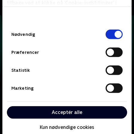
tilbage ved at klikke på ’Cookie-indstillinger’ i
bunden af siden. Læs mere om hvordan TV 2
behandler dine oplysninger i
TV 2s privatlivspolitik
.
Samtykkevalg
Nødvendig
Præferencer
Statistik
Marketing
Om Krejlerkongen
Lasse Rimmer er vært, når to hold kendte danskere
Acceptér alle
skal bluffe, gætte, købe og sælge sig igennem en
masse loppefund i håbet om at tjene flest penge.
Kun nødvendige cookies