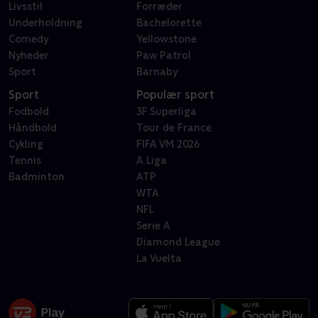
Livsstil
Forræder
Underholdning
Bachelorette
Comedy
Yellowstone
Nyheder
Paw Patrol
Sport
Barnaby
Sport
Populær sport
Fodbold
3F Superliga
Håndbold
Tour de France
Cykling
FIFA VM 2026
Tennis
A Liga
Badminton
ATP
WTA
NFL
Serie A
Diamond League
La Vuelta