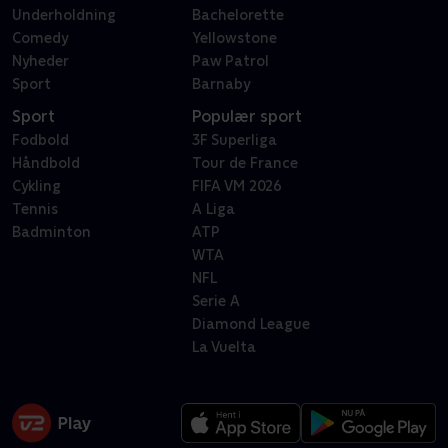
Underholdning
Bachelorette
Comedy
Yellowstone
Nyheder
Paw Patrol
Sport
Barnaby
Sport
Populær sport
Fodbold
3F Superliga
Håndbold
Tour de France
Cykling
FIFA VM 2026
Tennis
A Liga
Badminton
ATP
WTA
NFL
Serie A
Diamond League
La Vuelta