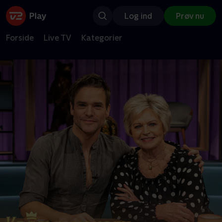
Log ind
Prøv nu
Forside
Live TV
Kategorier