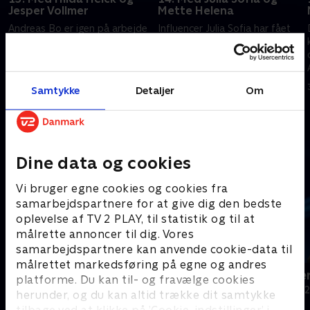
Jesper Vollmer
Mette Helena
Andreas Bo er igen på arbejde
Influencer Julia Sofia har fået
som vært. Denne gang kigger
hård hud på hænderne efter
Hilda Heick og svigersønnen
sin rejse tværs over Atlanten,
g
Jesper Vollmer forbi, mens
men kan hun slå
holdkaptajner er Anna
indretningsekspert Mette
29. august 2022 • 30 min
30. august 2022 • 29 min
Samtykke
Detaljer
Om
Stokholm og Silas Holst.
Helena i en krejlerdyst?
Andre så også
Dine data og cookies
Vi bruger egne cookies og cookies fra
samarbejdspartnere for at give dig den bedste
oplevelse af TV 2 PLAY, til statistik og til at
målrette annoncer til dig. Vores
samarbejdspartnere kan anvende cookie-data til
målrettet markedsføring på egne og andres
24 stjerners julikalender
Hvem vil vær
platforme. Du kan til- og fravælge cookies
TV-Shows • 1 sæsoner
Quiz-shows • 1
herunder, og du kan altid trække dit samtykke