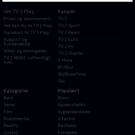
Om TV 2 Play
Kanaler
Priser og abonnement
TV 2
Her kan du se TV 2 Play
TV 2 Sport
Gavekort til TV 2 Play
TV 2 News
Support og
TV 2 Echo
Kundecenter
TV 2 Fri
Vilkår og betingelser
TV 2 Charlie
TV 2 NEWS i offentligt
C More
rum
BritBox
SkyShowtime
Oiii
Kategorier
Populært
Børn
Klovn
Serier
Badehotellet
Film
Sygeplejeskolen
Dokumentar
X Factor
Reality
Bachelor
Livsstil
Forræder