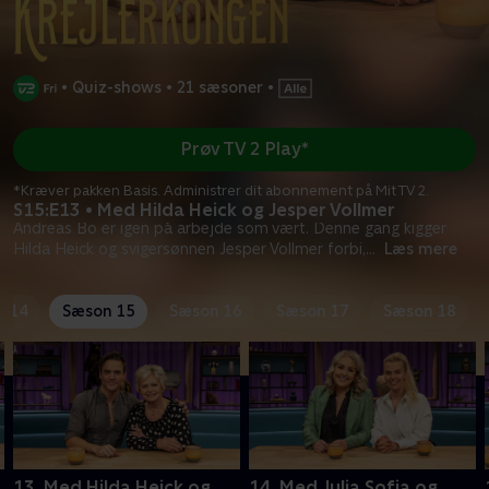
•
Quiz-shows
•
21 sæsoner
•
Prøv TV 2 Play*
*Kræver pakken Basis. Administrer dit abonnement på Mit TV 2.
S15:E13 • Med Hilda Heick og Jesper Vollmer
Andreas Bo er igen på arbejde som vært. Denne gang kigger
Hilda Heick og svigersønnen Jesper Vollmer forbi,
...
Læs mere
n 14
Sæson 15
Sæson 16
Sæson 17
Sæson 18
13. Med Hilda Heick og
14. Med Julia Sofia og