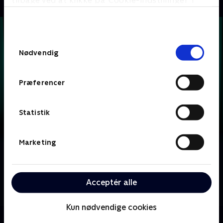
tilbage ved at klikke på ’Cookie-indstillinger’ i
bunden af siden. Læs mere om hvordan TV 2
behandler dine oplysninger i
TV 2s privatlivspolitik
.
Samtykkevalg
Nødvendig
Præferencer
Statistik
Marketing
Om Krejlerkongen
Lasse Rimmer er vært, når to hold kendte danskere
skal bluffe, gætte, købe og sælge sig igennem en
Acceptér alle
masse loppefund i håbet om at tjene flest penge.
Kun nødvendige cookies