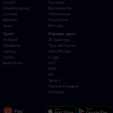
Livsstil
Forræder
Underholdning
Bachelorette
Comedy
Yellowstone
Nyheder
Paw Patrol
Sport
Barnaby
Sport
Populær sport
Fodbold
3F Superliga
Håndbold
Tour de France
Cykling
FIFA VM 2026
Tennis
A Liga
Badminton
ATP
WTA
NFL
Serie A
Diamond League
La Vuelta