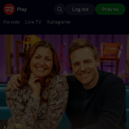
Log ind
Prøv nu
Forside
Live TV
Kategorier