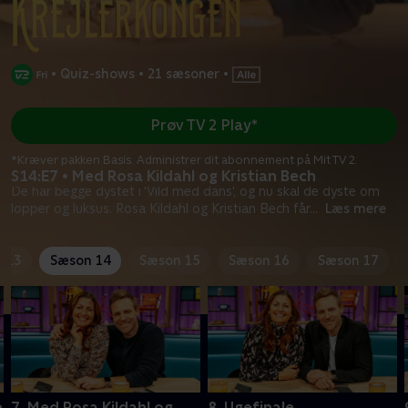
•
Quiz-shows
•
21 sæsoner
•
Prøv TV 2 Play*
*Kræver pakken Basis. Administrer dit abonnement på Mit TV 2.
S14:E7 • Med Rosa Kildahl og Kristian Bech
De har begge dystet i 'Vild med dans', og nu skal de dyste om
lopper og luksus. Rosa Kildahl og Kristian Bech får
...
Læs mere
 13
Sæson 14
Sæson 15
Sæson 16
Sæson 17
e
7. Med Rosa Kildahl og
8. Ugefinale