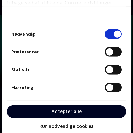
tilbage ved at klikke på ’Cookie-indstillinger’ i
bunden af siden. Læs mere om hvordan TV 2
behandler dine oplysninger i
TV 2s privatlivspolitik
.
Samtykkevalg
Nødvendig
Præferencer
Statistik
Marketing
Om Krejlerkongen
Lasse Rimmer er vært, når to hold kendte danskere
Acceptér alle
skal bluffe, gætte, købe og sælge sig igennem en
masse loppefund i håbet om at tjene flest penge.
Kun nødvendige cookies