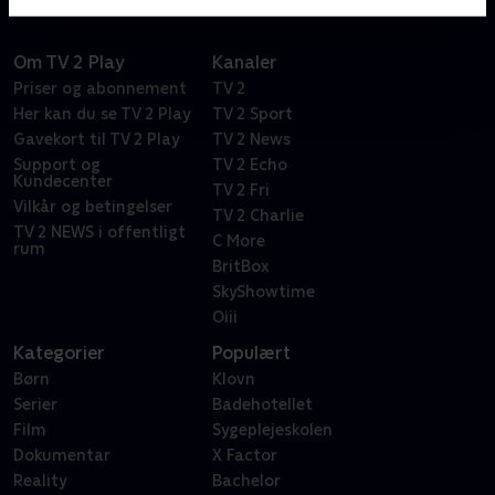
Om TV 2 Play
Kanaler
Priser og abonnement
TV 2
Her kan du se TV 2 Play
TV 2 Sport
Gavekort til TV 2 Play
TV 2 News
Support og
TV 2 Echo
Kundecenter
TV 2 Fri
Vilkår og betingelser
TV 2 Charlie
TV 2 NEWS i offentligt
C More
rum
BritBox
SkyShowtime
Oiii
Kategorier
Populært
Børn
Klovn
Serier
Badehotellet
Film
Sygeplejeskolen
Dokumentar
X Factor
Reality
Bachelor