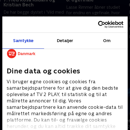
Kristian Bech
Lasse Rimmer åbner studiet
De har begge dystet i 'Vild med
for endnu en ugefinale, hvor
dans', og nu skal de dyste om
der er både ære og præmier
lopper og luksus. Rosa Kildahl
på spil. Heldigvis er den gode
og Kristian Bech får heldigvis
stemning også på plads.
10. februar 2022 • 29 min
hjælp af hver deres
9. februar 2022 • 29 min
holdkaptajn.
Samtykke
Detaljer
Om
Andre så også
Dine data og cookies
Vi bruger egne cookies og cookies fra
samarbejdspartnere for at give dig den bedste
oplevelse af TV 2 PLAY, til statistik og til at
målrette annoncer til dig. Vores
samarbejdspartnere kan anvende cookie-data til
målrettet markedsføring på egne og andres
platforme. Du kan til- og fravælge cookies
24 stjerners julikalender
Hvem vil vær
herunder, og du kan altid trække dit samtykke
TV-Shows • 1 sæsoner
Quiz-shows • 1