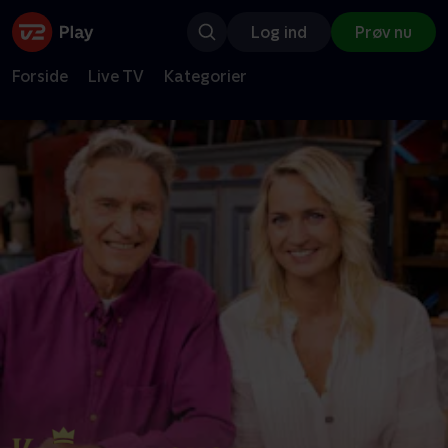
Log ind
Prøv nu
Forside
Live TV
Kategorier