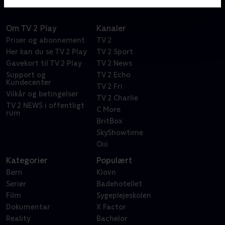
Om TV 2 Play
Kanaler
Priser og abonnement
TV 2
Her kan du se TV 2 Play
TV 2 Sport
Gavekort til TV 2 Play
TV 2 News
Support og
TV 2 Echo
Kundecenter
TV 2 Fri
Vilkår og betingelser
TV 2 Charlie
TV 2 NEWS i offentligt
C More
rum
BritBox
SkyShowtime
Oiii
Kategorier
Populært
Børn
Klovn
Serier
Badehotellet
Film
Sygeplejeskolen
Dokumentar
X Factor
Reality
Bachelor