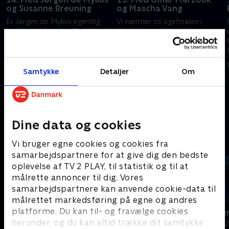
og Susanne Breuning
og Mascha Vang
Er Jørgen de Mylius egentlig
Vi nærmer os ugefinalen i
bedre end Susanne Breuning til
'Krejlerkongen'. I dag dyster
at se, hvad gamle ting og flotte
komiker Omar Marzouk og
hvalrostænder er værd? Få
blogger Mascha Vang om æren
svaret i 'Krejlerkongen'.
og den sidste plads i finalen.
16. februar 2021 • 29 min
17. februar 2021 • 30 min
Samtykke
Detaljer
Om
Andre så også
Dine data og cookies
Vi bruger egne cookies og cookies fra
samarbejdspartnere for at give dig den bedste
oplevelse af TV 2 PLAY, til statistik og til at
målrette annoncer til dig. Vores
samarbejdspartnere kan anvende cookie-data til
målrettet markedsføring på egne og andres
platforme. Du kan til- og fravælge cookies
24 stjerners julikalender
Hvem vil vær
herunder, og du kan altid trække dit samtykke
TV-Shows • 1 sæsoner
Quiz-shows • 1