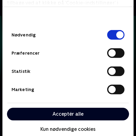
tilbage ved at klikke på ’Cookie-indstillinger’ i
bunden af siden. Læs mere om hvordan TV 2
behandler dine oplysninger i
TV 2s privatlivspolitik
.
Samtykkevalg
Nødvendig
Præferencer
Statistik
Marketing
Om Krejlerkongen
Lasse Rimmer er vært, når to hold kendte danskere
Acceptér alle
skal bluffe, gætte, købe og sælge sig igennem en
masse loppefund i håbet om at tjene flest penge.
Kun nødvendige cookies