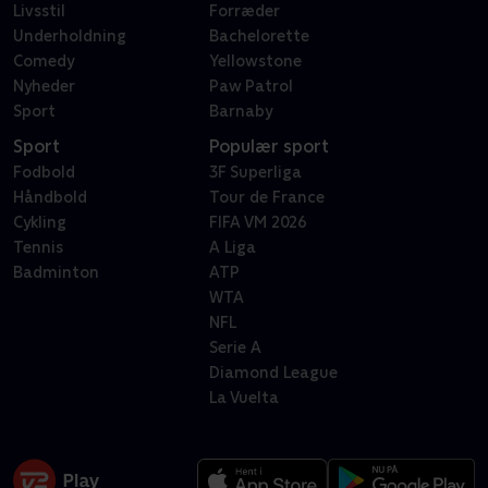
Livsstil
Forræder
Underholdning
Bachelorette
Comedy
Yellowstone
Nyheder
Paw Patrol
Sport
Barnaby
Sport
Populær sport
Fodbold
3F Superliga
Håndbold
Tour de France
Cykling
FIFA VM 2026
Tennis
A Liga
Badminton
ATP
WTA
NFL
Serie A
Diamond League
La Vuelta