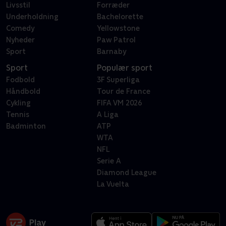
Livsstil
Forræder
Underholdning
Bachelorette
Comedy
Yellowstone
Nyheder
Paw Patrol
Sport
Barnaby
Sport
Populær sport
Fodbold
3F Superliga
Håndbold
Tour de France
Cykling
FIFA VM 2026
Tennis
A Liga
Badminton
ATP
WTA
NFL
Serie A
Diamond League
La Vuelta