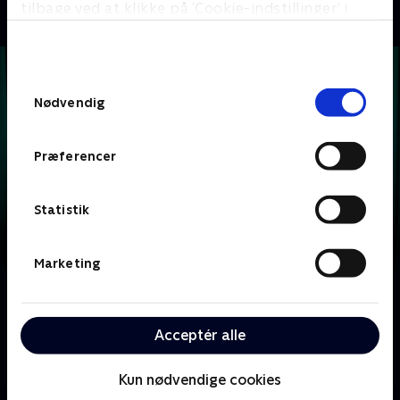
tilbage ved at klikke på ’Cookie-indstillinger’ i
bunden af siden. Læs mere om hvordan TV 2
behandler dine oplysninger i
TV 2s privatlivspolitik
.
Samtykkevalg
Nødvendig
Præferencer
Statistik
Marketing
Om Krejlerkongen
Lasse Rimmer er vært, når to hold kendte danskere
Acceptér alle
skal bluffe, gætte, købe og sælge sig igennem en
masse loppefund i håbet om at tjene flest penge.
Kun nødvendige cookies