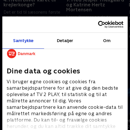
krejlerkonge?
og Katrine Hertz
Mortensen
Det er tid til sæsonens første
Lasse Rimmer og de to
finale. Se med, hvis du vil vide,
holdkaptajner Annette Heick
s
hvem der bliver den ultimative
og Andreas Bo inviterer Jesper
krejlerkonge. .
Theilgaard og Katrine Hertz
4. februar 2021 • 29 min
Mortensen til en dyst på
Samtykke
Detaljer
Om
8. februar 2021 • 29 min
antikviteter og anekdoter.
Andre så også
Dine data og cookies
Vi bruger egne cookies og cookies fra
samarbejdspartnere for at give dig den bedste
oplevelse af TV 2 PLAY, til statistik og til at
målrette annoncer til dig. Vores
samarbejdspartnere kan anvende cookie-data til
målrettet markedsføring på egne og andres
platforme. Du kan til- og fravælge cookies
24 stjerners julikalender
Hvem vil vær
herunder, og du kan altid trække dit samtykke
TV-Shows • 1 sæsoner
Quiz-shows • 1