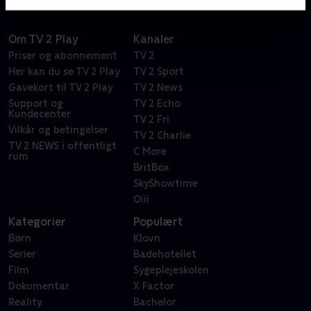
Om TV 2 Play
Kanaler
Priser og abonnement
TV 2
Her kan du se TV 2 Play
TV 2 Sport
Gavekort til TV 2 Play
TV 2 News
Support og
TV 2 Echo
Kundecenter
TV 2 Fri
Vilkår og betingelser
TV 2 Charlie
TV 2 NEWS i offentligt
C More
rum
BritBox
SkyShowtime
Oiii
Kategorier
Populært
Børn
Klovn
Serier
Badehotellet
Film
Sygeplejeskolen
Dokumentar
X Factor
Reality
Bachelor