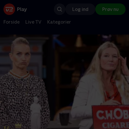
Log ind
Prøv nu
Forside
Live TV
Kategorier