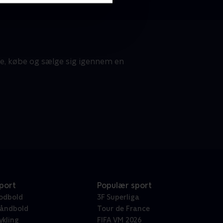
te, købe og sælge sig igennem en
port
Populær sport
odbold
3F Superliga
åndbold
Tour de France
ykling
FIFA VM 2026