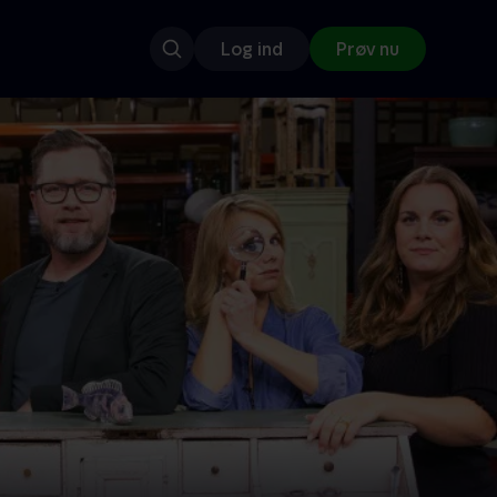
Log ind
Prøv nu