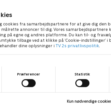
holdkaptajner er Anne-Gret
antikviteter og rariteter.
Riis og Andreas Bo, mens g
 2021 • 29 min
Brian Lykke og Anette Heick
kies
2. februar 2021 • 30 min
g cookies fra samarbejdspartnere for at give dig den b
l at målrette annoncer til dig. Vores samarbejdspartner
ing på egne og andres platforme. Du kan til- og fravæl
amtykke tilbage ved at klikke på ’Cookie-indstillinger’ i
handler dine oplysninger i
TV 2s privatlivspolitik
.
Samtykkevalg
Præferencer
Statistik
Hvem vil være millionær? Classic
L
Kun nødvendige cookie
Quiz-shows • 12 sæsoner
Q