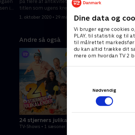
legaen
på flere af antikviteterne. Hvem tager
alverdens 
sen i
titlen som ugens krejlerkonge?
1. februar
Dine data og coo
1. oktober 2020 • 29 min
Vi bruger egne cookies o
PLAY, til statistik og ti
Andre så også
til målrettet markedsfør
du kan altid trække dit s
mere om hvordan TV 2 be
Nødvendig
24 stjerners julikalender
TV-Shows • 1 sæsoner