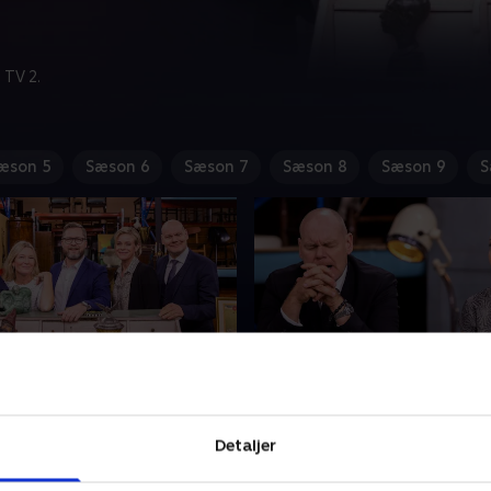
 TV 2.
æson 5
Sæson 6
Sæson 7
Sæson 8
Sæson 9
S
rian Mørk og Line Kruse
2. Med Brian Lykke og A
Heick
mer er klar med en ny
Detaljer
Lasse Rimmer er klar med e
'Krejlerkongen', hvor kendte
omgang 'Krejlerkongen'. Ug
skal gætte priser på