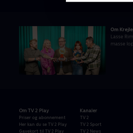
Om Krejl
Lasse Rim
masse lop
Om TV 2 Play
Kanaler
Priser og abonnement
TV 2
Her kan du se TV 2 Play
TV 2 Sport
Gavekort til TV 2 Play
TV 2 News