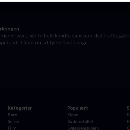
erkongen
mer er vært, når to hold kendte danskere skal bluffe, gæt
pefund i håbet om at tjene flest penge.
Kategorier
Populært
S
Børn
Klovn
F
Serier
Badehotellet
H
Film
Sygeplejeskolen
C