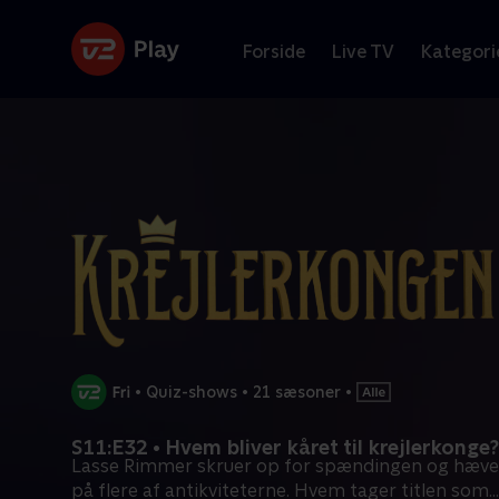
Forside
Live TV
Kategori
•
Quiz-shows
•
21 sæsoner
•
S11:E32 • Hvem bliver kåret til krejlerkonge?
Lasse Rimmer skruer op for spændingen og hæver
på flere af antikviteterne. Hvem tager titlen som
...