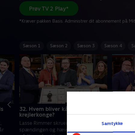
Prøv TV 2 Play*
*Kræver pakken Basis. Administrer dit abonnement på Mit
Sæson 1
Sæson 2
Sæson 3
Sæson 4
S
ds
32. Hvem bliver kåret til
1. Med B
krejlerkonge?
Lasse Rim
,
Lasse Rimmer skruer op for
Samtykke
sæson af 
år
spændingen og hæver prisniveauet
danskere 