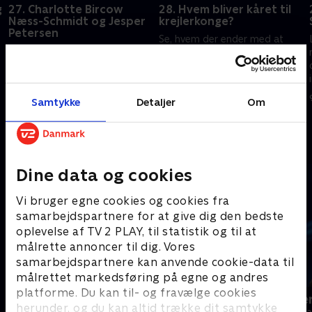
g
27. Charlotte Bircow
28. Hvem bliver kåret til
Næss-Schmidt og Jesper
krejlerkonge?
Petersen
Se, hvem der ender med at
Det er sidste chance for at
kunne smykke sig med den
kvalificere sig til ugefinalen.
fornemme titel som ugens
Fitness-instruktør Charlotte
krejlerkonge. Holdkaptajnerne
Bircow Næss-Schmidt og
.
er Line Kruse og Anne-Grethe
5. marts 2020 • 29 min
Samtykke
Detaljer
Om
socialdemokrat Jesper
Bjarup Riis
4. marts 2020 • 29 min
Petersen krydser klinger.
Andre så også
Dine data og cookies
Vi bruger egne cookies og cookies fra
samarbejdspartnere for at give dig den bedste
oplevelse af TV 2 PLAY, til statistik og til at
målrette annoncer til dig. Vores
samarbejdspartnere kan anvende cookie-data til
målrettet markedsføring på egne og andres
platforme. Du kan til- og fravælge cookies
24 stjerners julikalender
Hvem vil vær
herunder, og du kan altid trække dit samtykke