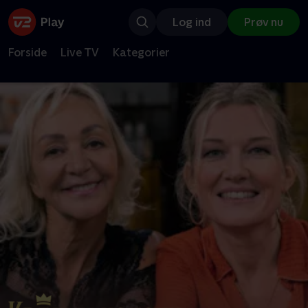
Log ind
Prøv nu
Forside
Live TV
Kategorier