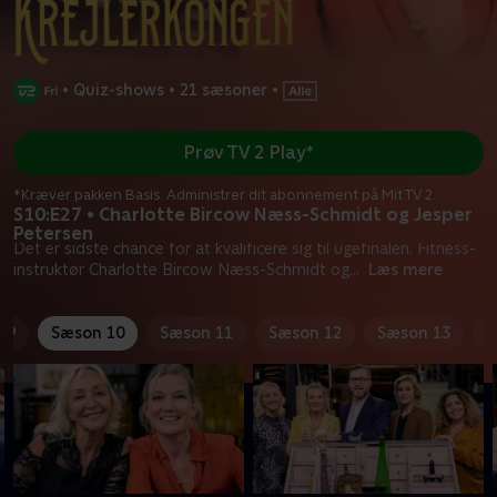
•
Quiz-shows
•
21 sæsoner
•
Prøv TV 2 Play*
*Kræver pakken Basis. Administrer dit abonnement på Mit TV 2.
S10:E27 • Charlotte Bircow Næss-Schmidt og Jesper
Petersen
Det er sidste chance for at kvalificere sig til ugefinalen. Fitness-
instruktør Charlotte Bircow Næss-Schmidt og
...
Læs mere
 9
Sæson 10
Sæson 11
Sæson 12
Sæson 13
S