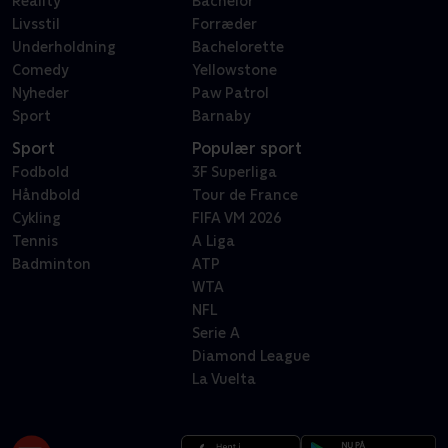
Reality
Bachelor
Livsstil
Forræder
Underholdning
Bachelorette
Comedy
Yellowstone
Nyheder
Paw Patrol
Sport
Barnaby
Sport
Populær sport
Fodbold
3F Superliga
Håndbold
Tour de France
Cykling
FIFA VM 2026
Tennis
A Liga
Badminton
ATP
WTA
NFL
Serie A
Diamond League
La Vuelta