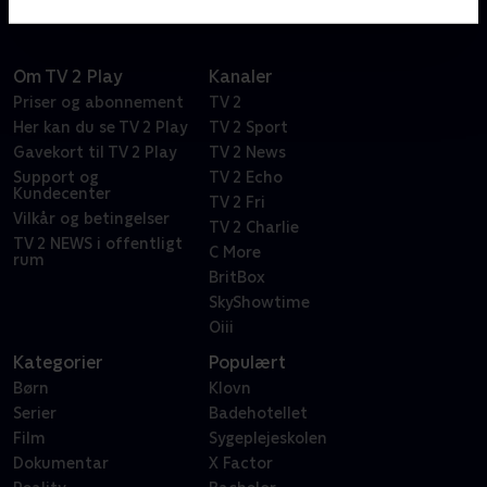
Om TV 2 Play
Kanaler
Priser og abonnement
TV 2
Her kan du se TV 2 Play
TV 2 Sport
Gavekort til TV 2 Play
TV 2 News
Support og
TV 2 Echo
Kundecenter
TV 2 Fri
Vilkår og betingelser
TV 2 Charlie
TV 2 NEWS i offentligt
C More
rum
BritBox
SkyShowtime
Oiii
Kategorier
Populært
Børn
Klovn
Serier
Badehotellet
Film
Sygeplejeskolen
Dokumentar
X Factor