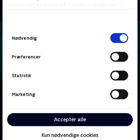
TV-Shows • 1 sæsoner
Quiz-shows • 1
tilbage ved at klikke på ’Cookie-indstillinger’ i
bunden af siden. Læs mere om hvordan TV 2
behandler dine oplysninger i
TV 2s privatlivspolitik
.
Samtykkevalg
Nødvendig
Præferencer
Statistik
Marketing
Om Krejlerkongen
Lasse Rimmer er vært, når to hold kendte danskere
Acceptér alle
skal bluffe, gætte, købe og sælge sig igennem en
masse loppefund i håbet om at tjene flest penge.
Kun nødvendige cookies