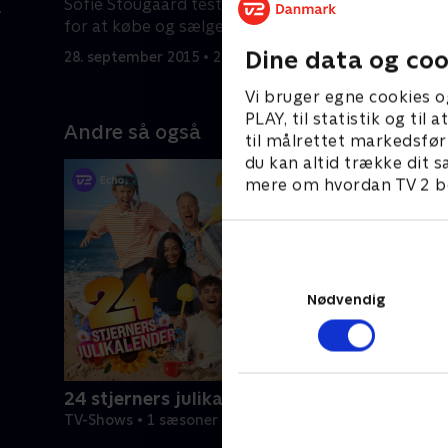
Sofie Stougaard tester deres evner
Mette Fro
for at købe og sælge - og ikke mindst
gæster 'K
tjene penge - i 'Krejlerkongen'
holdkapta
Dine data og coo
28. september 2015 • 26 min
30. septem
Mørk. Der
og krejle
Vi bruger egne cookies o
PLAY, til statistik og ti
Andre så også
til målrettet markedsfør
du kan altid trække dit s
mere om hvordan TV 2 be
Nødvendig
24 stjerners julikalender
TV-Shows • 1 sæsoner