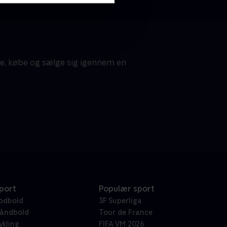
te, købe og sælge sig igennem en
port
Populær sport
odbold
3F Superliga
åndbold
Tour de France
ykling
FIFA VM 2026