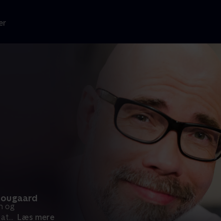
er
tougaard
n og
 at
...
Læs mere