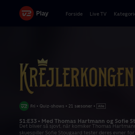
Forside
Live TV
Kategori
•
Quiz-shows
•
21 sæsoner
•
S1:E33 • Med Thomas Hartmann og Sofie S
Det bliver så sjovt, når komiker Thomas Hartman
skuespiller Sofie Stougaard tester deres evner for