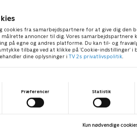
benius klarer sig, når de
dyster om en selvvalgt præ
rejlerkongen' med
titlen som 'Ugens Krejlerkon
1. oktober 2015 • 26 min
jnerne Andreas Bo og Brian
kies
ber 2015 • 26 min
 må købes, sælges, bluffes
s det bedste, man har lært
g cookies fra samarbejdspartnere for at give dig den b
l at målrette annoncer til dig. Vores samarbejdspartner
ing på egne og andres platforme. Du kan til- og fravæl
amtykke tilbage ved at klikke på ’Cookie-indstillinger’ i
handler dine oplysninger i
TV 2s privatlivspolitik
.
Samtykkevalg
Præferencer
Statistik
Hvem vil være millionær? Classic
L
Kun nødvendige cookie
Quiz-shows • 12 sæsoner
Q