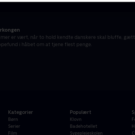
erkongen
mer er vært, når to hold kendte danskere skal bluffe, gæt
pefund i håbet om at tjene flest penge.
Kategorier
Populært
S
Børn
Klovn
F
Serier
Badehotellet
H
Film
Sygeplejeskolen
C