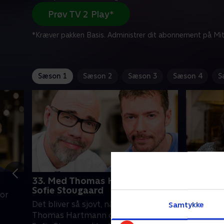
Prøv TV 2 Play*
*Kræver pakken Basis. Administrer dit abonnement på Mit
Sæson 1
Sæson 2
Sæson 3
Sæson 4
S
33. Med Thomas Hartmann og
35. Med
Sofie Stougaard
Mette F
vor
Det bliver så sjovt, når komiker
Hvor god e
Samtykke
Thomas Hartmann og skuespiller
Se, hvor