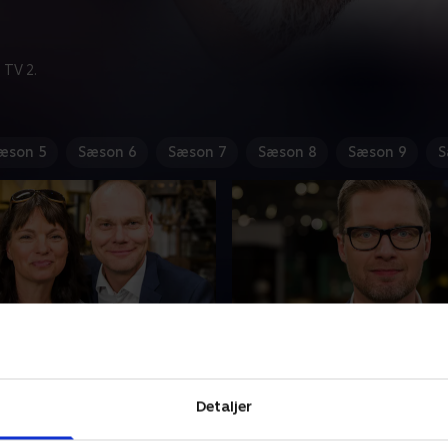
 TV 2.
æson 5
Sæson 6
Sæson 7
Sæson 8
Sæson 9
S
 Thomas Uhrskov og
36. Finale
robenius
Der er finale i 'Krejlerkongen
Detaljer
r du til at vurdere lopper?
Brian Mørk og Andreas Bo
dan Thomas Uhrskov og
med ugens to mest vindend