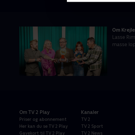
Om Krejl
Lasse Rim
masse lop
Om TV 2 Play
Kanaler
Priser og abonnement
TV 2
Her kan du se TV 2 Play
TV 2 Sport
Gavekort til TV 2 Play
TV 2 News