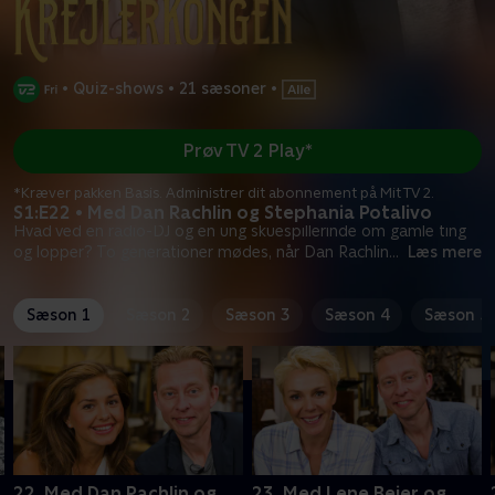
•
Quiz-shows
•
21 sæsoner
•
Prøv TV 2 Play*
*Kræver pakken Basis. Administrer dit abonnement på Mit TV 2.
S1:E22 • Med Dan Rachlin og Stephania Potalivo
Hvad ved en radio-DJ og en ung skuespillerinde om gamle ting
og lopper? To generationer mødes, når Dan Rachlin
...
Læs mere
Sæson 1
Sæson 2
Sæson 3
Sæson 4
Sæson 5
22. Med Dan Rachlin og
23. Med Lene Beier og