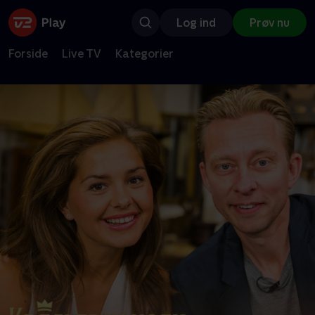
Log ind
Prøv nu
Forside
Live TV
Kategorier