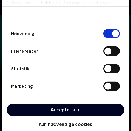
tilbage ved at klikke på ’Cookie-indstillinger’ i
bunden af siden. Læs mere om hvordan TV 2
behandler dine oplysninger i
TV 2s privatlivspolitik
.
Samtykkevalg
Nødvendig
Præferencer
Statistik
Marketing
Om Krejlerkongen
Lasse Rimmer er vært, når to hold kendte danskere
Acceptér alle
skal bluffe, gætte, købe og sælge sig igennem en
masse loppefund i håbet om at tjene flest penge.
Kun nødvendige cookies