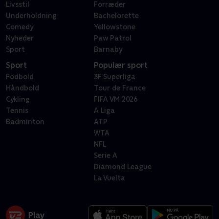
Livsstil
Forræder
Underholdning
Bachelorette
Comedy
Yellowstone
Nyheder
Paw Patrol
Sport
Barnaby
Sport
Populær sport
Fodbold
3F Superliga
Håndbold
Tour de France
Cykling
FIFA VM 2026
Tennis
A Liga
Badminton
ATP
WTA
NFL
Serie A
Diamond League
La Vuelta