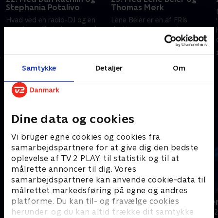
Stephania Potalivo
Thomas Mørk
Hvad ved en radio-DJ og en
Lene Beier er en af FRIs
ung skuespillerinde om gamle
dygtige værter, men hvor
ting og lopper? To
dygtig er hun mon til at købe,
generationer mødes, når Dan
sælge og krejle? Lenes
e
Rachlin og Stephania Potalivo
modstander i 'Krejlerkongen' er
8. september 2015 • 26 min
9. september 2015 • 26 min
er modstandere i
skuespiller Thomas Mørk, og
Samtykke
Detaljer
Om
'Krejlerkongen'. Lasse Rimmer
Lasse Rimmer står som altid
styrer løjerne og
klar med hammeren og styrer
Andre så også
auktionshammeren, så
det hele
underholdningen er i top
Dine data og cookies
Vi bruger egne cookies og cookies fra
samarbejdspartnere for at give dig den bedste
oplevelse af TV 2 PLAY, til statistik og til at
målrette annoncer til dig. Vores
samarbejdspartnere kan anvende cookie-data til
målrettet markedsføring på egne og andres
platforme. Du kan til- og fravælge cookies
24 stjerners julikalender
Hvem vil vær
herunder, og du kan altid trække dit samtykke
TV-Shows • 1 sæsoner
Quiz-shows • 1