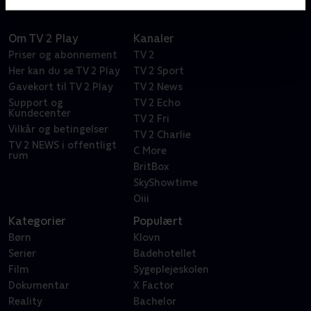
Om TV 2 Play
Kanaler
Priser og abonnement
TV 2
Her kan du se TV 2 Play
TV 2 Sport
Gavekort til TV 2 Play
TV 2 News
Support og
TV 2 Echo
Kundecenter
TV 2 Fri
Vilkår og betingelser
TV 2 Charlie
TV 2 NEWS i offentligt
C More
rum
BritBox
SkyShowtime
Oiii
Kategorier
Populært
Børn
Klovn
Serier
Badehotellet
Film
Sygeplejeskolen
Dokumentar
X Factor
Reality
Bachelor