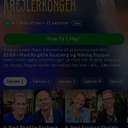
•
Quiz-shows
•
21 sæsoner
•
Prøv TV 2 Play*
*Kræver pakken Basis. Administrer dit abonnement på Mit TV 2.
S1:E8 • Med Birgitte Raaberg og Nikolaj Koppel
Hvem bliver ugens krejlerkonge? Se med, når Birgitte Raabjerg
og Nikolaj Koppel dyster om netop den titel i det
...
Læs mere
Sæson 1
Sæson 2
Sæson 3
Sæson 4
Sæson 5
8. Med Birgitte Raaberg
9. Med Farshad Kholghi