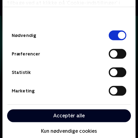
tilbage ved at klikke på ’Cookie-indstillinger’ i
bunden af siden. Læs mere om hvordan TV 2
behandler dine oplysninger i
TV 2s privatlivspolitik
.
Samtykkevalg
Nødvendig
Præferencer
Statistik
Marketing
Om Krejlerkongen
Lasse Rimmer er vært, når to hold kendte danskere
Acceptér alle
skal bluffe, gætte, købe og sælge sig igennem en
masse loppefund i håbet om at tjene flest penge.
Kun nødvendige cookies