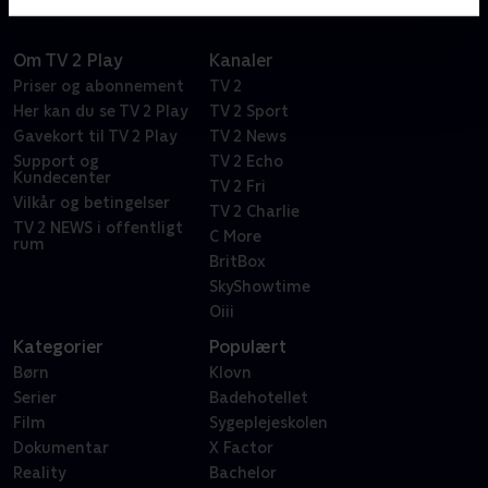
Om TV 2 Play
Kanaler
Priser og abonnement
TV 2
Her kan du se TV 2 Play
TV 2 Sport
Gavekort til TV 2 Play
TV 2 News
Support og
TV 2 Echo
Kundecenter
TV 2 Fri
Vilkår og betingelser
TV 2 Charlie
TV 2 NEWS i offentligt
C More
rum
BritBox
SkyShowtime
Oiii
Kategorier
Populært
Børn
Klovn
Serier
Badehotellet
Film
Sygeplejeskolen
Dokumentar
X Factor
Reality
Bachelor