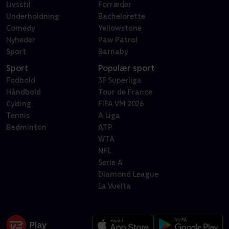
Livsstil
Forræder
Underholdning
Bachelorette
Comedy
Yellowstone
Nyheder
Paw Patrol
Sport
Barnaby
Sport
Populær sport
Fodbold
3F Superliga
Håndbold
Tour de France
Cykling
FIFA VM 2026
Tennis
A Liga
Badminton
ATP
WTA
NFL
Serie A
Diamond League
La Vuelta