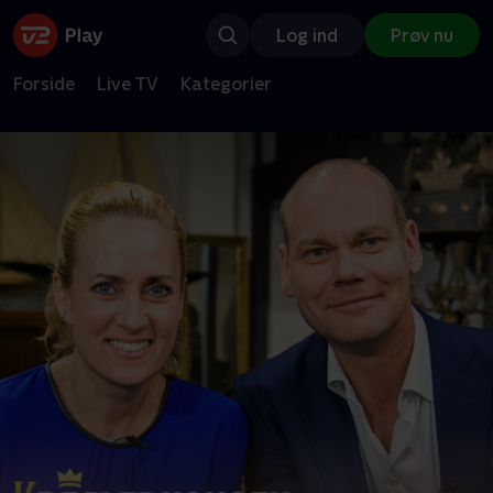
Log ind
Prøv nu
Forside
Live TV
Kategorier