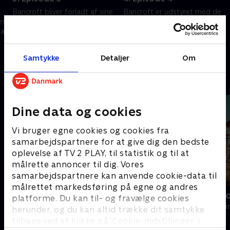
Bancroft bliver forladt af sine
Bancroft er udstyret med de
es
allierede efter Walkers
nødvendige oplysninger til at
 af
optræden og kaster sig ud i en
opklare sagen og fast
farlig katten efter musen-leg.
besluttet på at stille den rigtige
morder for retten.
5. marts 2025 • 44 min
5. marts 2025 • 45 min
Samtykke
Detaljer
Om
Andre så også
Dine data og cookies
Vi bruger egne cookies og cookies fra
samarbejdspartnere for at give dig den bedste
oplevelse af TV 2 PLAY, til statistik og til at
målrette annoncer til dig. Vores
samarbejdspartnere kan anvende cookie-data til
målrettet markedsføring på egne og andres
Mord på Mallorca
Smag for m
platforme. Du kan til- og fravælge cookies
Krimi & Spænding • 2 sæsoner
Krimi & Spændi
herunder, og du kan altid trække dit samtykke
tilbage ved at klikke på ’Cookie-indstillinger’ i