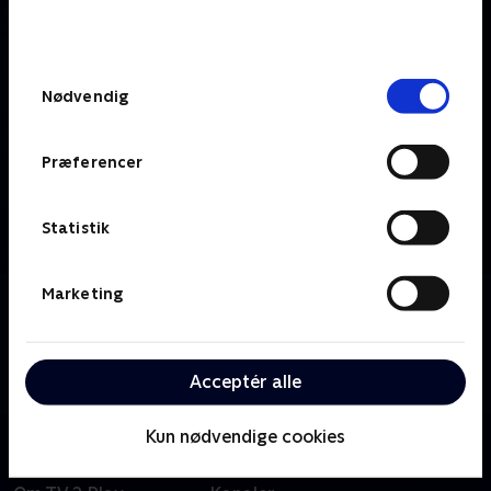
bunden af siden. Læs mere om hvordan TV 2
behandler dine oplysninger i
TV 2s privatlivspolitik
.
Samtykkevalg
Nødvendig
Præferencer
Statistik
Marketing
Om Kommissær Bancroft
Da en voldsom sag får vicekriminalkommissær
Elizabeth Bancrofts personlige og professionelle liv
Acceptér alle
til at kollidere, konfronteres hun med en ny fjende.
Kun nødvendige cookies