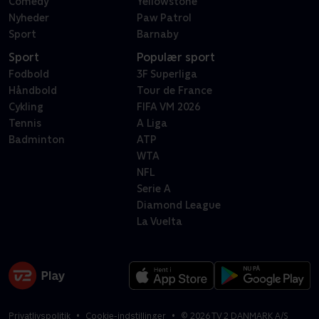
Comedy
Yellowstone
Nyheder
Paw Patrol
Sport
Barnaby
Sport
Populær sport
Fodbold
3F Superliga
Håndbold
Tour de France
Cykling
FIFA VM 2026
Tennis
A Liga
Badminton
ATP
WTA
NFL
Serie A
Diamond League
La Vuelta
Privatlivspolitik
Cookie-indstillinger
©
2026
TV 2 DANMARK A/S