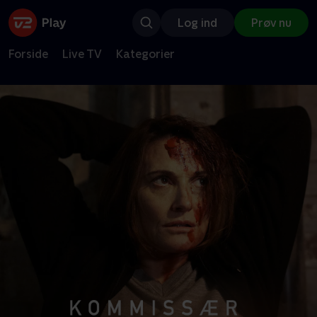
Log ind
Prøv nu
Forside
Live TV
Kategorier