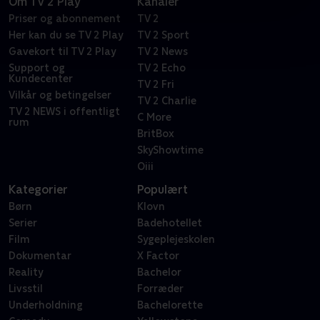
Om TV 2 Play
Kanaler
Priser og abonnement
TV 2
Her kan du se TV 2 Play
TV 2 Sport
Gavekort til TV 2 Play
TV 2 News
Support og
TV 2 Echo
Kundecenter
TV 2 Fri
Vilkår og betingelser
TV 2 Charlie
TV 2 NEWS i offentligt
C More
rum
BritBox
SkyShowtime
Oiii
Kategorier
Populært
Børn
Klovn
Serier
Badehotellet
Film
Sygeplejeskolen
Dokumentar
X Factor
Reality
Bachelor
Livsstil
Forræder
Underholdning
Bachelorette