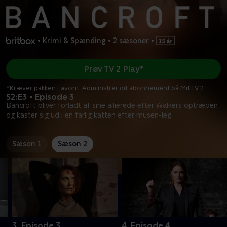
•
Krimi & Spænding
•
2 sæsoner
•
Prøv TV 2 Play*
*Kræver pakken Favorit. Administrer dit abonnement på Mit TV 2.
S2:E3 • Episode 3
Bancroft bliver forladt af sine allierede efter Walkers optræden
og kaster sig ud i en farlig katten efter musen-leg.
Sæson 1
Sæson 2
3. Episode 3
4. Episode 4