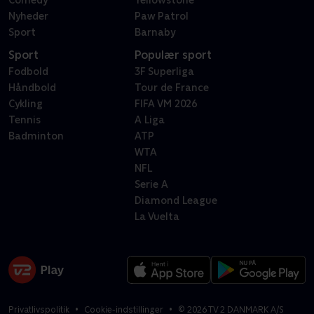
Comedy
Yellowstone
Nyheder
Paw Patrol
Sport
Barnaby
Sport
Populær sport
Fodbold
3F Superliga
Håndbold
Tour de France
Cykling
FIFA VM 2026
Tennis
A Liga
Badminton
ATP
WTA
NFL
Serie A
Diamond League
La Vuelta
Privatlivspolitik
Cookie-indstillinger
©
2026
TV 2 DANMARK A/S