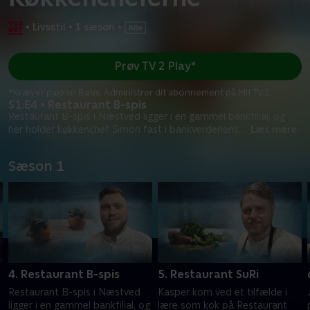
•
Livsstil
•
1 sæson
•
Prøv TV 2 Play*
*Kræver pakken Basis. Administrer dit abonnement på Mit TV 2.
S1:E4 • Restaurant B-spis
Restaurant B-spis i Næstved ligger i en gammel bankfilial, og
her holder køkkenchef Simon fast i bankverdenens
...
Læs mere
Sæson 1
4. Restaurant B-spis
5. Restaurant SuRi
Restaurant B-spis i Næstved
Kasper kom ved et tilfælde i
ligger i en gammel bankfilial, og
lære som kok på Restaurant