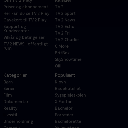
Om TV 2 Play
Kanaler
Priser og abonnement
TV 2
Her kan du se TV 2 Play
TV 2 Sport
Gavekort til TV 2 Play
TV 2 News
Support og
TV 2 Echo
Kundecenter
TV 2 Fri
Vilkår og betingelser
TV 2 Charlie
TV 2 NEWS i offentligt
C More
rum
BritBox
SkyShowtime
Oiii
Kategorier
Populært
Børn
Klovn
Serier
Badehotellet
Film
Sygeplejeskolen
Dokumentar
X Factor
Reality
Bachelor
Livsstil
Forræder
Underholdning
Bachelorette