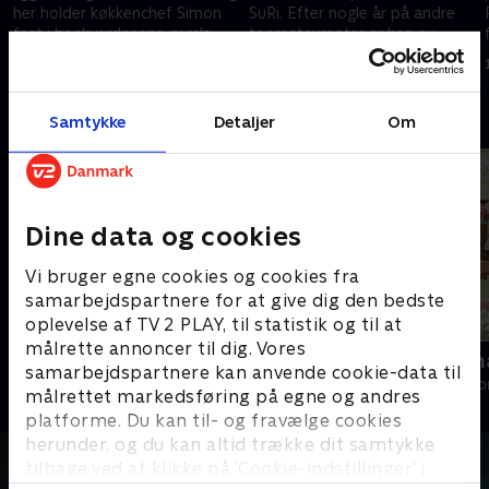
her holder køkkenchef Simon
SuRi. Efter nogle år på andre
fast i bankverdenens gamle
toprestauranter er han nu
t
dyder om sirlig orden og faste
vendt tilbage som køkkenchef
26. november 2024 • 10 min
3. december 2024 • 10 min
rutiner
Andre så også
Samtykke
Detaljer
Om
Dine data og cookies
Vi bruger egne cookies og cookies fra
samarbejdspartnere for at give dig den bedste
oplevelse af TV 2 PLAY, til statistik og til at
målrette annoncer til dig. Vores
Liebhaverne - sommerhuse
Tre sultne 
samarbejdspartnere kan anvende cookie-data til
Livsstil • 1 sæsoner
Livsstil • 1 sæs
målrettet markedsføring på egne og andres
platforme. Du kan til- og fravælge cookies
herunder, og du kan altid trække dit samtykke
tilbage ved at klikke på ’Cookie-indstillinger’ i