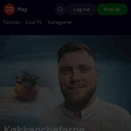
Log ind
Prøv nu
Forside
Live TV
Kategorier
Køkkencheferne