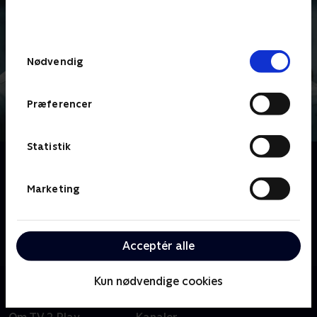
bunden af siden. Læs mere om hvordan TV 2
behandler dine oplysninger i
TV 2s privatlivspolitik
.
Samtykkevalg
Nødvendig
Præferencer
Statistik
Om Køkkencheferne
Hvad skal der til for at være køkkenchef på nogle af
Marketing
vores allerbedste restauranter? Vi tegner et
personligt portræt af køkkencheferne, og hvad der
driver dem til at stræbe efter perfektion i en verden
Acceptér alle
fyldt med pres og passion for mad. .
Kun nødvendige cookies