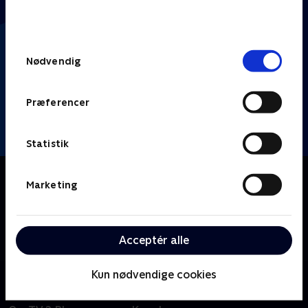
bunden af siden. Læs mere om hvordan TV 2
behandler dine oplysninger i
TV 2s privatlivspolitik
.
Samtykkevalg
Nødvendig
Præferencer
Statistik
Om Klipfiskerne
Marketing
TikTok møder 'Hvem vil være millionær?', når Thomas
Warberg og Heino Hansen quizzer fire kendte
komikere i internettets sjoveste og mest
Acceptér alle
mærkværdige klip.
Kun nødvendige cookies