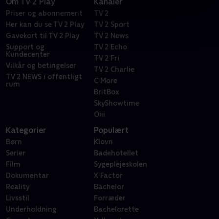
Om TV 2 Play
Kanaler
Priser og abonnement
TV 2
Her kan du se TV 2 Play
TV 2 Sport
Gavekort til TV 2 Play
TV 2 News
Support og
TV 2 Echo
Kundecenter
TV 2 Fri
Vilkår og betingelser
TV 2 Charlie
TV 2 NEWS i offentligt
C More
rum
BritBox
SkyShowtime
Oiii
Kategorier
Populært
Børn
Klovn
Serier
Badehotellet
Film
Sygeplejeskolen
Dokumentar
X Factor
Reality
Bachelor
Livsstil
Forræder
Underholdning
Bachelorette