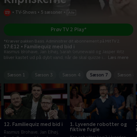
•
TV-Shows
•
5 sæsoner
•
Prøv TV 2 Play*
*Kræver pakken Basis. Administrer dit abonnement på Mit TV 2.
S7:E12 • Familiequiz med bid i
Rasmus Brohave, Jan Elhøj, Sarah Grünewald og Jasper Ritz
bliver kastet ud på dybt vand, når de skal quizze i
...
Læs mere
Sæson 1
Sæson 3
Sæson 4
Sæson 7
Sæson 8
12. Familiequiz med bid i
1. Lyvende robotter og
fiktive fugle
Rasmus Brohave, Jan Elhøj,