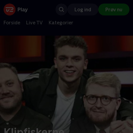
Log ind
Prøv nu
Forside
Live TV
Kategorier
Klipfiskerne