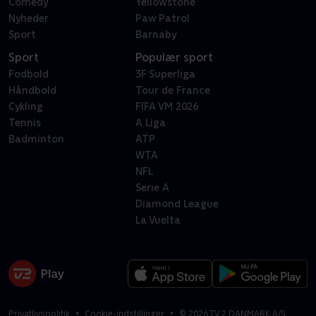
Comedy
Yellowstone
Nyheder
Paw Patrol
Sport
Barnaby
Sport
Populær sport
Fodbold
3F Superliga
Håndbold
Tour de France
Cykling
FIFA VM 2026
Tennis
A Liga
Badminton
ATP
WTA
NFL
Serie A
Diamond League
La Vuelta
Privatlivspolitik
Cookie-indstillinger
©
2026
TV 2 DANMARK A/S