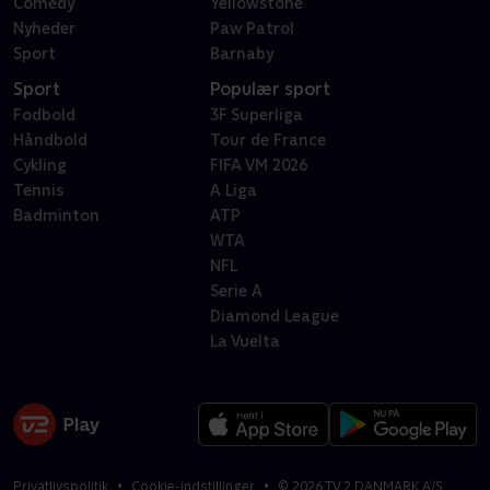
Comedy
Yellowstone
Nyheder
Paw Patrol
Sport
Barnaby
Sport
Populær sport
Fodbold
3F Superliga
Håndbold
Tour de France
Cykling
FIFA VM 2026
Tennis
A Liga
Badminton
ATP
WTA
NFL
Serie A
Diamond League
La Vuelta
Privatlivspolitik
Cookie-indstillinger
©
2026
TV 2 DANMARK A/S