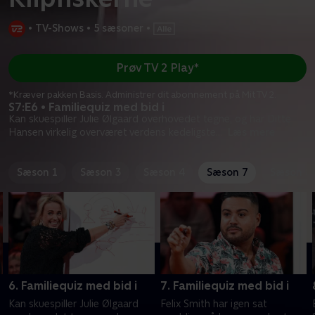
•
TV-Shows
•
5 sæsoner
•
Prøv TV 2 Play*
*Kræver pakken Basis. Administrer dit abonnement på Mit TV 2.
S7:E6 • Familiequiz med bid i
Kan skuespiller Julie Ølgaard overhovedet tegne, og har Ditte
Hansen virkelig overværet verdens kedeligste
...
Læs mere
Sæson 1
Sæson 3
Sæson 4
Sæson 7
Sæson 8
6. Familiequiz med bid i
7. Familiequiz med bid i
Kan skuespiller Julie Ølgaard
Felix Smith har igen sat