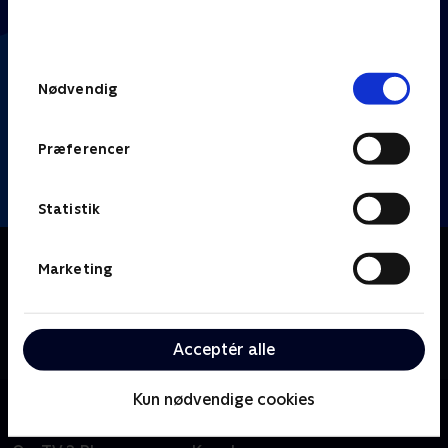
bunden af siden. Læs mere om hvordan TV 2
behandler dine oplysninger i
TV 2s privatlivspolitik
.
Samtykkevalg
Nødvendig
Præferencer
Statistik
Om Klipfiskerne
Marketing
TikTok møder 'Hvem vil være millionær?', når Thomas
Warberg og Heino Hansen quizzer fire kendte
komikere i internettets sjoveste og mest
Acceptér alle
mærkværdige klip.
Kun nødvendige cookies