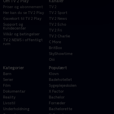
Om TV 2 Play
Kanaler
Priser og abonnement
TV 2
Her kan du se TV 2 Play
TV 2 Sport
Gavekort til TV 2 Play
TV 2 News
Support og
TV 2 Echo
Kundecenter
TV 2 Fri
Vilkår og betingelser
TV 2 Charlie
TV 2 NEWS i offentligt
C More
rum
BritBox
SkyShowtime
Oiii
Kategorier
Populært
Børn
Klovn
Serier
Badehotellet
Film
Sygeplejeskolen
Dokumentar
X Factor
Reality
Bachelor
Livsstil
Forræder
Underholdning
Bachelorette