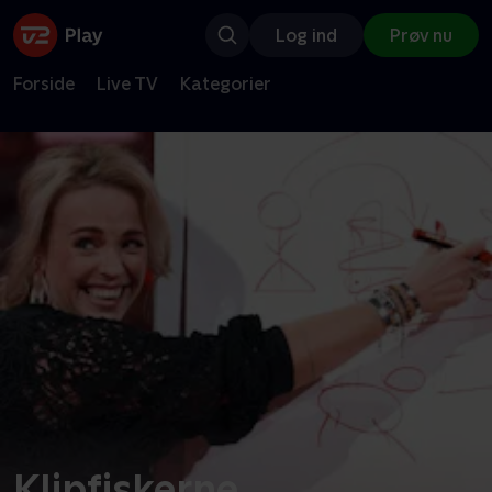
Log ind
Prøv nu
Forside
Live TV
Kategorier
Klipfiskerne