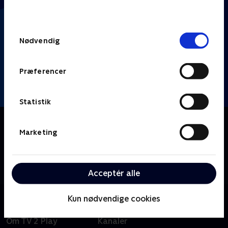
behandler dine oplysninger i
TV 2s privatlivspolitik
.
Samtykkevalg
Nødvendig
Præferencer
Statistik
Om Klipfiskerne
Marketing
TikTok møder 'Hvem vil være millionær?', når Thomas
Warberg og Heino Hansen quizzer fire kendte
komikere i internettets sjoveste og mest
mærkværdige klip.
Acceptér alle
Kun nødvendige cookies
Om TV 2 Play
Kanaler