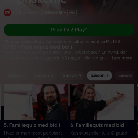
•
TV-Shows
•
5 sæsoner
•
Prøv TV 2 Play*
*Kræver pakken Basis. Administrer dit abonnement på Mit TV 2.
S7:E5 • Familiequiz med bid i
Hvad er mon mest populært ude i cyberspace? En hund, der
kan balancere mad liggende på ryggen, eller en gris
...
Læs mere
Sæson 1
Sæson 3
Sæson 4
Sæson 7
Sæson 8
5. Familiequiz med bid i
6. Familiequiz med bid i
Hvad er mon mest populært
Kan skuespiller Julie Ølgaard