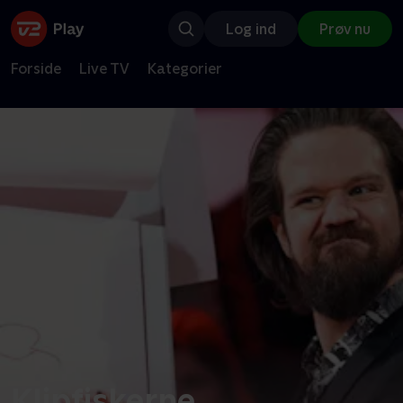
Log ind
Prøv nu
Forside
Live TV
Kategorier
Klipfiskerne