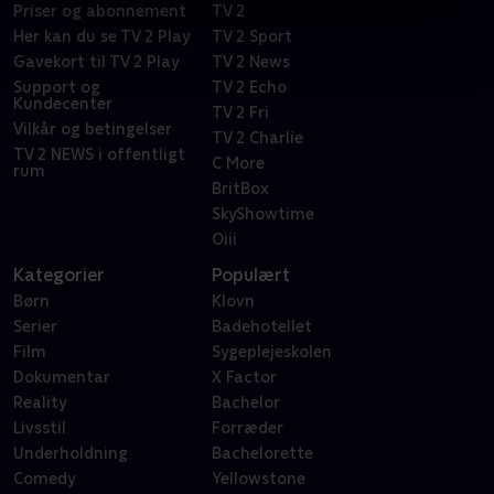
Priser og abonnement
TV 2
Her kan du se TV 2 Play
TV 2 Sport
Gavekort til TV 2 Play
TV 2 News
Support og
TV 2 Echo
Kundecenter
TV 2 Fri
Vilkår og betingelser
TV 2 Charlie
TV 2 NEWS i offentligt
C More
rum
BritBox
SkyShowtime
Oiii
Kategorier
Populært
Børn
Klovn
Serier
Badehotellet
Film
Sygeplejeskolen
Dokumentar
X Factor
Reality
Bachelor
Livsstil
Forræder
Underholdning
Bachelorette
Comedy
Yellowstone