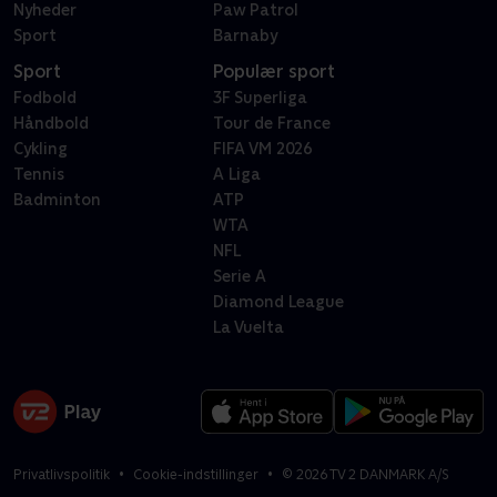
Nyheder
Paw Patrol
Sport
Barnaby
Sport
Populær sport
Fodbold
3F Superliga
Håndbold
Tour de France
Cykling
FIFA VM 2026
Tennis
A Liga
Badminton
ATP
WTA
NFL
Serie A
Diamond League
La Vuelta
Privatlivspolitik
Cookie-indstillinger
©
2026
TV 2 DANMARK A/S