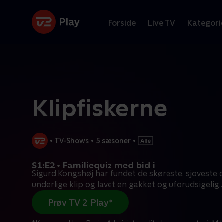
Forside
Live TV
Kategori
Klipfiskerne
•
TV-Shows
•
5 sæsoner
•
S1:E2 • Familiequiz med bid i
Sigurd Kongshøj har fundet de skøreste, sjoveste
underlige klip og lavet en gakket og uforudsigelig
..
Prøv TV 2 Play*