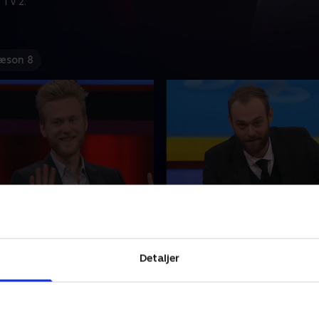
 TV 2.
æson 8
iequiz med bid i
4. Familiequiz med bid i
ngshøj har fundet de
Sigurd Kongshøj har fundet
 sjoveste og mest underlige
skøreste, sjoveste og mest 
Detaljer
vet en gakket og
klip og lavet en gakket og
elig quiz ud af dem.
uforudsigelig quiz ud af dem
ed de to faste
Sammen med de to faste
2013 • 52 min
30. marts 2013 • 45 min
jner, Huxi Bach og Thomas
holdkaptajner, Huxi Bach 