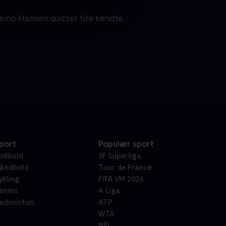
eino Hansen quizzer fire kendte
port
Populær sport
odbold
3F Superliga
åndbold
Tour de France
ykling
FIFA VM 2026
ennis
A Liga
adminton
ATP
WTA
NFL