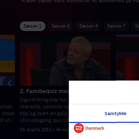
*Kræver pakken Basis. Administrer dit abonnement på Mit
Sæson 1
Sæson 3
Sæson 4
Sæson 7
S
2. Familiequiz med bid i
3. Famil
Sigurd Kongshøj har fundet de
Sigurd Ko
homas
skøreste, sjoveste og mest underlige
skøreste,
j imod
klip og lavet en gakket og
klip og la
Samtykke
il at
uforudsigelig quiz ud af dem.
uforudsig
este
Sammen med de to faste
Sammen m
16. marts 2013 • 46 min
23. marts 
r
holdkaptajner, Huxi Bach og Thomas
holdkapta