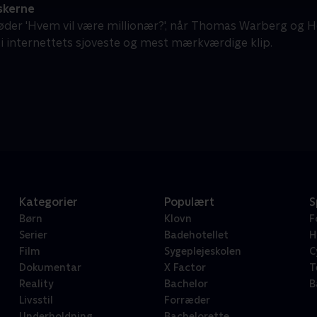
skerne
der 'Hvem vil være millionær?', når Thomas Warberg og H
i internettets sjoveste og mest mærkværdige klip.
Kategorier
Populært
S
Børn
Klovn
F
Serier
Badehotellet
H
Film
Sygeplejeskolen
C
Dokumentar
X Factor
T
Reality
Bachelor
B
Livsstil
Forræder
Underholdning
Bachelorette