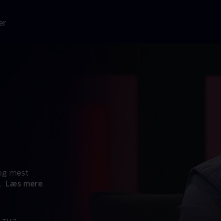
er
 og mest
.
Læs mere