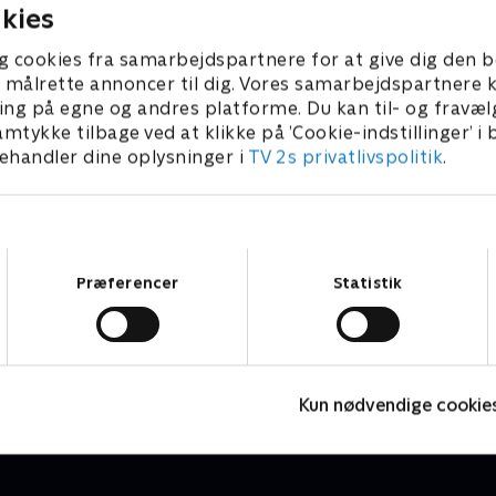
tager han imod fire kendte
Warberg, tager han imod fi
kies
m er klar til at quizze og
gæster, som er klar til at qu
ettets gladeste vanvid.
grine af nettets gladeste va
g cookies fra samarbejdspartnere for at give dig den b
er Hans Pilgaard, Ibi
Gæsterne er Katrine Hertz
l at målrette annoncer til dig. Vores samarbejdspartner
Michael Meyerheim og Lasse
Mortensen, Joakim Ingverse
ing på egne og andres platforme. Du kan til- og fravæl
Tommy Kenter og Therese G
amtykke tilbage ved at klikke på ’Cookie-indstillinger’ i
handler dine oplysninger i
TV 2s privatlivspolitik
.
Samtykkevalg
Præferencer
Statistik
Stormester
R
TV-Shows • 10 sæsoner
T
Kun nødvendige cookie