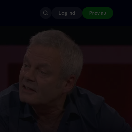
Log ind
Prøv nu