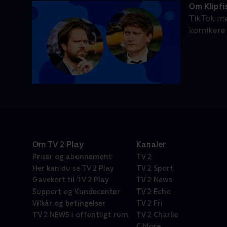
Om Klipfi
TikTok mø
komikere 
Om TV 2 Play
Kanaler
Priser og abonnement
TV 2
Her kan du se TV 2 Play
TV 2 Sport
Gavekort til TV 2 Play
TV 2 News
Support og Kundecenter
TV 2 Echo
Vilkår og betingelser
TV 2 Fri
TV 2 NEWS i offentligt rum
TV 2 Charlie
C More