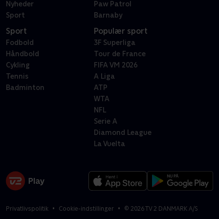
Nyheder
Paw Patrol
Sport
Barnaby
Sport
Populær sport
Fodbold
3F Superliga
Håndbold
Tour de France
Cykling
FIFA VM 2026
Tennis
A Liga
Badminton
ATP
WTA
NFL
Serie A
Diamond League
La Vuelta
Privatlivspolitik
Cookie-indstillinger
©
2026
TV 2 DANMARK A/S