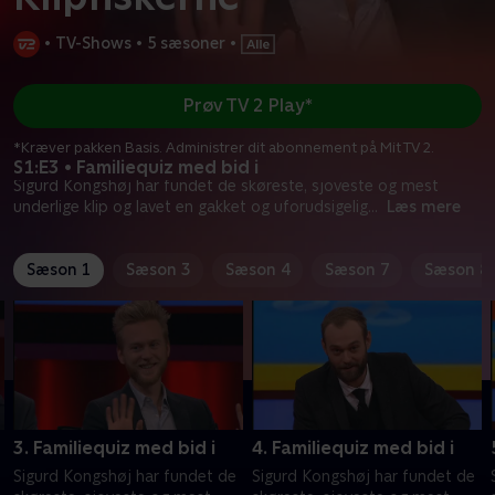
•
TV-Shows
•
5 sæsoner
•
Prøv TV 2 Play*
*Kræver pakken Basis. Administrer dit abonnement på Mit TV 2.
S1:E3 • Familiequiz med bid i
Sigurd Kongshøj har fundet de skøreste, sjoveste og mest
underlige klip og lavet en gakket og uforudsigelig
...
Læs mere
Sæson 1
Sæson 3
Sæson 4
Sæson 7
Sæson 8
3. Familiequiz med bid i
4. Familiequiz med bid i
Sigurd Kongshøj har fundet de
Sigurd Kongshøj har fundet de