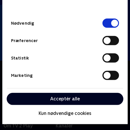
behandler dine oplysninger i
TV 2s privatlivspolitik
.
Samtykkevalg
Nødvendig
Præferencer
Statistik
Om Klipfiskerne
Marketing
TikTok møder 'Hvem vil være millionær?', når Thomas
Warberg og Heino Hansen quizzer fire kendte
komikere i internettets sjoveste og mest
mærkværdige klip.
Acceptér alle
Kun nødvendige cookies
Om TV 2 Play
Kanaler