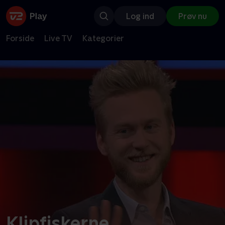
Log ind
Prøv nu
Forside
Live TV
Kategorier
Klipfiskerne