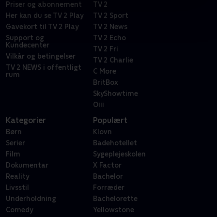
Priser og abonnement
TV 2
Her kan du se TV 2 Play
TV 2 Sport
Gavekort til TV 2 Play
TV 2 News
Support og
TV 2 Echo
Kundecenter
TV 2 Fri
Vilkår og betingelser
TV 2 Charlie
TV 2 NEWS i offentligt
C More
rum
BritBox
SkyShowtime
Oiii
Kategorier
Populært
Børn
Klovn
Serier
Badehotellet
Film
Sygeplejeskolen
Dokumentar
X Factor
Reality
Bachelor
Livsstil
Forræder
Underholdning
Bachelorette
Comedy
Yellowstone