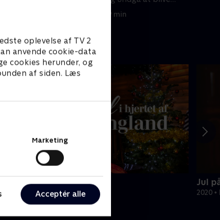
skør, mens han er i naturen.
27. februar 2026 • 9 min
edste oplevelse af TV 2
e kan anvende cookie-data
ge cookies herunder, og
 bunden af siden. Læs
Marketing
ul i hjertet af England
Jul p
023 • Livsstil • 44 min
2020 • 
s
Acceptér alle