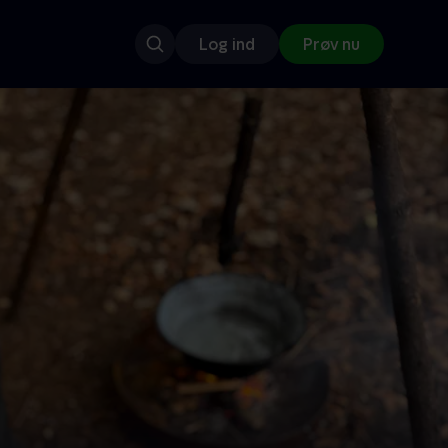
Log ind
Prøv nu