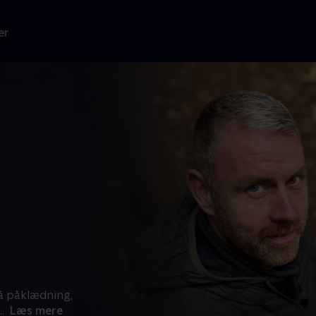
er
på påklædning,
..
Læs mere