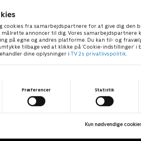
e mad i naturen.
WC-tips.
r 2026 • 9 min
27. februar 2026 • 10 min
kies
g cookies fra samarbejdspartnere for at give dig den b
l at målrette annoncer til dig. Vores samarbejdspartner
ing på egne og andres platforme. Du kan til- og fravæl
amtykke tilbage ved at klikke på ’Cookie-indstillinger’ i
handler dine oplysninger i
TV 2s privatlivspolitik
.
Samtykkevalg
Præferencer
Statistik
Fantasifulde rum - i is og sne
J
Livsstil • 3 sæsoner
2
Kun nødvendige cookie