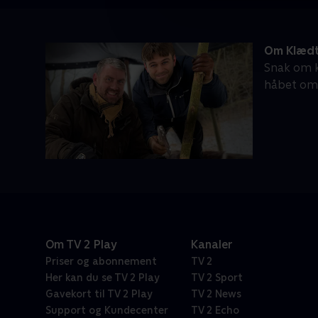
Om Klædt 
Snak om k
håbet om a
Om TV 2 Play
Kanaler
Priser og abonnement
TV 2
Her kan du se TV 2 Play
TV 2 Sport
Gavekort til TV 2 Play
TV 2 News
Support og Kundecenter
TV 2 Echo