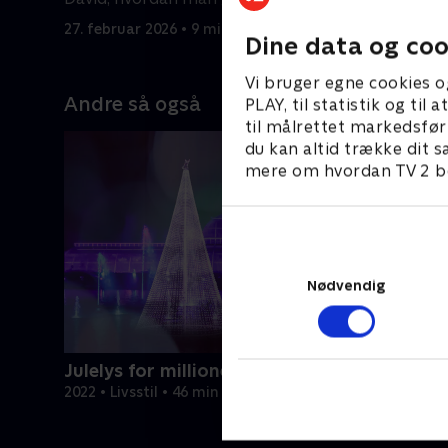
og nærend
27. februar 2026 • 9 min
27. februa
Dine data og coo
Vi bruger egne cookies o
Andre så også
PLAY, til statistik og ti
til målrettet markedsfør
du kan altid trække dit s
mere om hvordan TV 2 be
Nødvendig
Julelys for millioner
2022 • Livsstil • 46 min