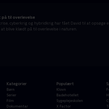
på til overlevelse
rise, cyberkrig og hybridkrig har fået David til at opsøge 
t blive klædt på til overlevelse i naturen.
Kategorier
Populært
S
Børn
Klovn
F
Serier
Badehotellet
H
Film
Sygeplejeskolen
C
Dokumentar
X Factor
T