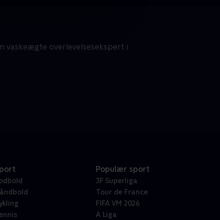
en vaskeægte overlevelsesekspert i
port
Populær sport
odbold
3F Superliga
åndbold
Tour de France
ykling
FIFA VM 2026
ennis
A Liga