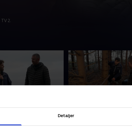
 TV 2.
rens spisekammer
3. En pølle i skovbunden
ke direkte fra alle
David skal på toilettet, me
Detaljer
r i naturen? Og hvordan
gør man det ude midt i sko
 mad? Jesper Hede lærer
det rigtigt, at mos er natur
ordan han finder rent vand
toiletpapir? Jesper deler si