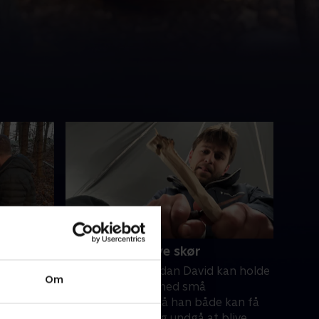
4. Undgå at blive skør
n hvordan
Jesper viser, hvordan David kan holde
Om
ven? Og er
sig beskæftiget med små
ens bedste
byggeprojekter, så han både kan få
ne bedste
ekstra komfort og undgå at blive