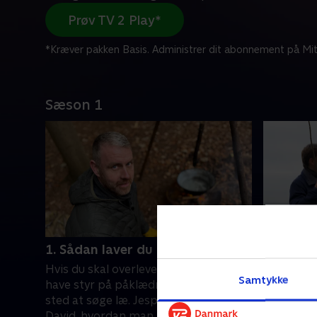
Prøv TV 2 Play*
*Kræver pakken Basis. Administrer dit abonnement på Mit
Sæson 1
1. Sådan laver du ild
2. Natu
Hvis du skal overleve i naturen, skal du
Må du drik
Samtykke
have styr på påklædning, bål og et
vandkilde
sted at søge læ. Jesper Hede viser
finder du
David, hvordan man gør.
David, hv