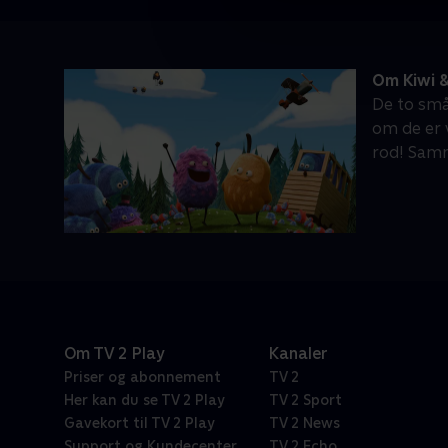
Om Kiwi &
De to små
om de er v
rod! Samm
Om TV 2 Play
Kanaler
Priser og abonnement
TV 2
Her kan du se TV 2 Play
TV 2 Sport
Gavekort til TV 2 Play
TV 2 News
Support og Kundecenter
TV 2 Echo