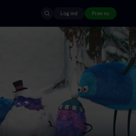
Log ind
Prøv nu