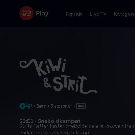
Forside
Live TV
Kategori
•
Børn
•
3 sæsoner
•
S3:E1 • Sneboldkampen
Strits fætter kaster snebolde på alle i skoven fra si
ender i en episk sneboldkamp!