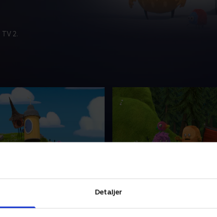
 TV 2.
har ben
3. Den fulgte mig hjem
n med ben begynder at
Strit finder en dragebaby o
Detaljer
lysningen, hvor Kiwi og Strit
den med sig hjem. Kiwi siger t
 låner heksens tryllestav for
at han skal følge den tilbage