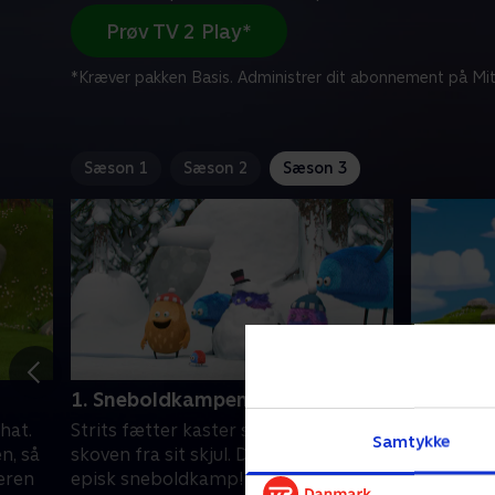
Prøv TV 2 Play*
*Kræver pakken Basis. Administrer dit abonnement på Mit
Sæson 1
Sæson 2
Sæson 3
1. Sneboldkampen
2. Ting 
hat.
Strits fætter kaster snebolde på alle i
Kampeste
Samtykke
n, så
skoven fra sit skjul. Det ender i en
fylde skov
eren
episk sneboldkamp!
bor. Strit