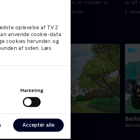
 med at
overbevise Kiwi om, at mudder er
er alt
sjovt?
fødse
1. november 2022 • 4 min
1. nov
edste oplevelse af TV 2
e kan anvende cookie-data
ge cookies herunder, og
 bunden af siden. Læs
Marketing
ing
Barb
s
Acceptér alle
ørneserier • 4 sæsoner
Børnes