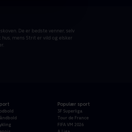
skoven. De er bedste venner, selv
 hus, mens Strit er vild og elsker
r.
port
Populær sport
odbold
3F Superliga
åndbold
Tour de France
ykling
FIFA VM 2026
ennis
A Liga