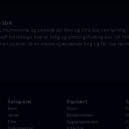
 Strit
, morsomme og pelsede dyr Kiwi og Strit bor i en lysning i 
idt forskellige. Kiwi er rolig og omsorgsfuld og bor i et fint
en oplever de en masse spændende ting og får nye venne
Kategorier
Populært
S
Børn
Klovn
F
Serier
Badehotellet
H
Film
Sygeplejeskolen
C
Dokumentar
X Factor
T