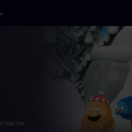
er
t skjul. Det