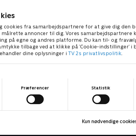
il at forsvinde...
men babydragen bliver ved
følge efter ham.
r 2022 • 4 min
1. november 2022 • 4 min
kies
g cookies fra samarbejdspartnere for at give dig den b
l at målrette annoncer til dig. Vores samarbejdspartner
ing på egne og andres platforme. Du kan til- og fravæl
amtykke tilbage ved at klikke på ’Cookie-indstillinger’ i
handler dine oplysninger i
TV 2s privatlivspolitik
.
Samtykkevalg
Præferencer
Statistik
Blippi Wonders
B
Kun nødvendige cookie
Børneserier • 2 sæsoner
B