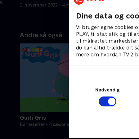
e.
at få dem t
1. november 2022 • 4 min
1. novembe
Dine data og coo
Vi bruger egne cookies o
PLAY, til statistik og ti
Andre så også
til målrettet markedsfør
du kan altid trække dit s
mere om hvordan TV 2 be
Nødvendig
Gurli Gris
Børneserier • 4 sæsoner