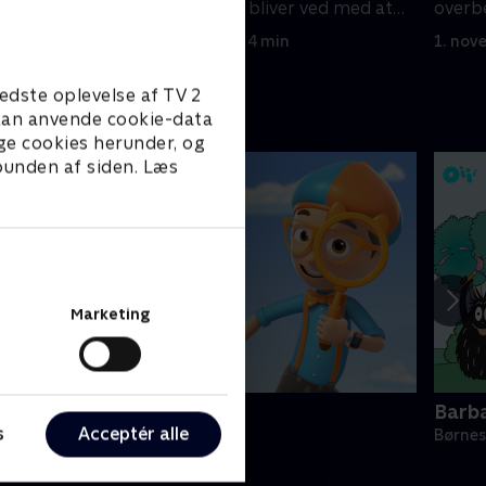
men babydragen bliver ved med at
overbe
følge efter ham.
sjovt?
1. november 2022 • 4 min
1. nov
edste oplevelse af TV 2
e kan anvende cookie-data
ge cookies herunder, og
 bunden af siden. Læs
Marketing
lippi Wonders
Barb
s
Acceptér alle
ørneserier • 2 sæsoner
Børnes