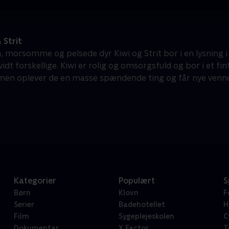
 Strit
, morsomme og pelsede dyr Kiwi og Strit bor i en lysning i 
idt forskellige. Kiwi er rolig og omsorgsfuld og bor i et fint
en oplever de en masse spændende ting og får nye venne
Kategorier
Populært
S
Børn
Klovn
F
Serier
Badehotellet
H
Film
Sygeplejeskolen
C
Dokumentar
X Factor
T