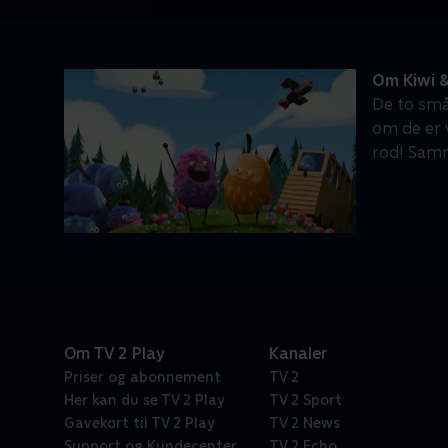
Om Kiwi &
De to små
om de er v
rod! Samm
Om TV 2 Play
Kanaler
Priser og abonnement
TV 2
Her kan du se TV 2 Play
TV 2 Sport
Gavekort til TV 2 Play
TV 2 News
Support og Kundecenter
TV 2 Echo