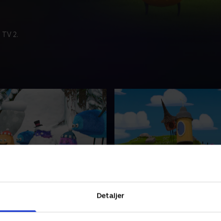
 TV 2.
oldkampen
2. Ting har ben
ter kaster snebolde på alle i
Kampesten med ben begynd
Detaljer
 sit skjul. Det ender i en
fylde skovlysningen, hvor Kiw
eboldkamp!
bor. Strit låner heksens tryl