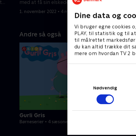
t
med at få sin elskede hat tilbage.
1. novembe
1. november 2022 • 4 min
Dine data og coo
Vi bruger egne cookies o
PLAY, til statistik og ti
Andre så også
til målrettet markedsfør
du kan altid trække dit s
mere om hvordan TV 2 be
Nødvendig
Gurli Gris
Børneserier • 4 sæsoner