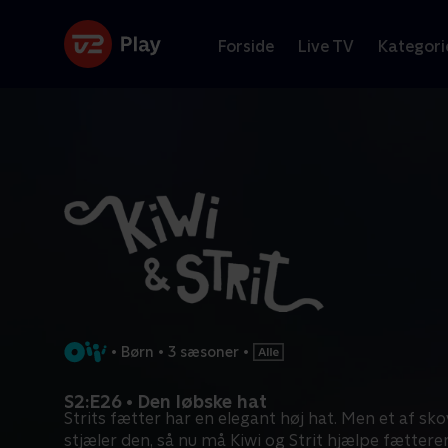
Forside
Live TV
Kategori
•
Børn
•
3 sæsoner
•
S2:E26 • Den løbske hat
Strits fætter har en elegant høj hat. Men et af sk
stjæler den, så nu må Kiwi og Strit hjælpe fættere