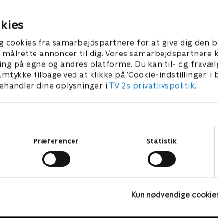
at få dem til at forsvinde...
r 2022 • 4 min
1. november 2022 • 4 min
kies
g cookies fra samarbejdspartnere for at give dig den b
l at målrette annoncer til dig. Vores samarbejdspartner
ing på egne og andres platforme. Du kan til- og fravæl
amtykke tilbage ved at klikke på ’Cookie-indstillinger’ i
handler dine oplysninger i
TV 2s privatlivspolitik
.
Samtykkevalg
Præferencer
Statistik
Bing
B
Kun nødvendige cookie
Børneserier • 4 sæsoner
B