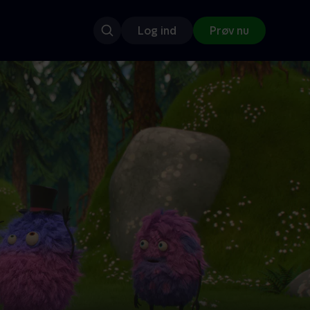
Log ind
Prøv nu