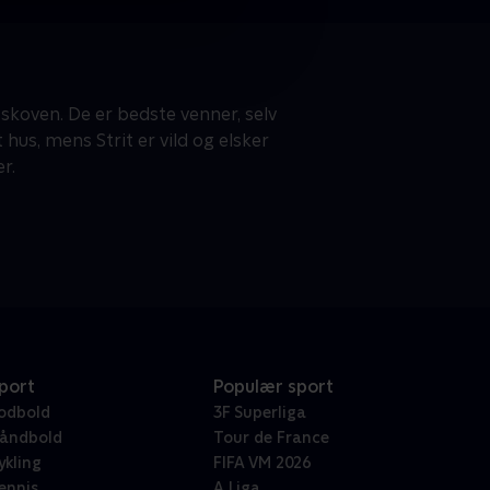
skoven. De er bedste venner, selv
 hus, mens Strit er vild og elsker
r.
port
Populær sport
odbold
3F Superliga
åndbold
Tour de France
ykling
FIFA VM 2026
ennis
A Liga