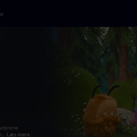
er
ovdyrene
n
...
Læs mere