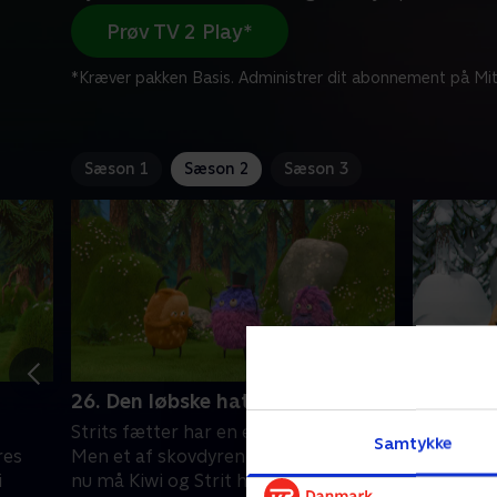
Prøv TV 2 Play*
*Kræver pakken Basis. Administrer dit abonnement på Mit
Sæson 1
Sæson 2
Sæson 3
26. Den løbske hat
1. Sneb
Strits fætter har en elegant høj hat.
Strits fæt
Samtykke
res
Men et af skovdyrene stjæler den, så
skoven fra
i
nu må Kiwi og Strit hjælpe fætteren
episk sn