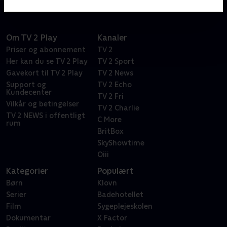
Om TV 2 Play
Kanaler
Priser og abonnement
TV 2
Her kan du se TV 2 Play
TV 2 Sport
Gavekort til TV 2 Play
TV 2 News
Support og
TV 2 Echo
Kundecenter
TV 2 Fri
Vilkår og betingelser
TV 2 Charlie
TV 2 NEWS i offentligt
C More
rum
BritBox
SkyShowtime
Oiii
Kategorier
Populært
Børn
Klovn
Serier
Badehotellet
Film
Sygeplejeskolen
Dokumentar
X Factor