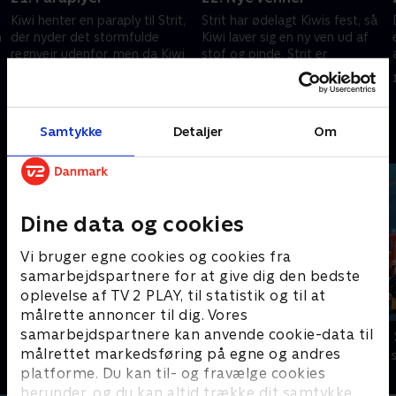
Kiwi henter en paraply til Strit,
Strit har ødelagt Kiwis fest, så
n
der nyder det stormfulde
Kiwi laver sig en ny ven ud af
regnvejr udenfor, men da Kiwi
stof og pinde. Strit er
folder paraplyen ud, bliver han
misundelig, så han beslutter sig
fejet væk.
for også at lave sin egen nye
1. december 2020 • 5 min
1. december 2020 • 5 min
ven.
Samtykke
Detaljer
Om
Andre så også
Dine data og cookies
Vi bruger egne cookies og cookies fra
samarbejdspartnere for at give dig den bedste
oplevelse af TV 2 PLAY, til statistik og til at
målrette annoncer til dig. Vores
samarbejdspartnere kan anvende cookie-data til
Gurli Gris
Brandmand
målrettet markedsføring på egne og andres
Børneserier • 4 sæsoner
Børneserier • 1
platforme. Du kan til- og fravælge cookies
herunder, og du kan altid trække dit samtykke