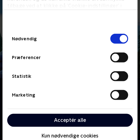
tilbage ved at klikke på ’Cookie-indstillinger’ i
bunden af siden. Læs mere om hvordan TV 2
behandler dine oplysninger i
TV 2s privatlivspolitik
.
Samtykkevalg
Nødvendig
Præferencer
Statistik
Om Kiwi & Strit
De to små, morsomme og pelsede dyr Kiwi og Strit
Marketing
bor i en lysning i skoven. De er bedste venner, selv om
de er vidt forskellige. Kiwi er rolig og omsorgsfuld og
bor i et fint hus, mens Strit er vild og elsker rod!
Acceptér alle
Sammen oplever de en masse spændende ting og får
nye venner.
Kun nødvendige cookies