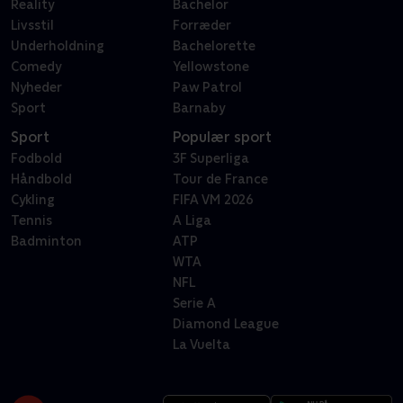
Reality
Bachelor
Livsstil
Forræder
Underholdning
Bachelorette
Comedy
Yellowstone
Nyheder
Paw Patrol
Sport
Barnaby
Sport
Populær sport
Fodbold
3F Superliga
Håndbold
Tour de France
Cykling
FIFA VM 2026
Tennis
A Liga
Badminton
ATP
WTA
NFL
Serie A
Diamond League
La Vuelta