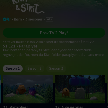
•
Børn
•
3 sæsoner
•
Prøv TV 2 Play*
*Kræver pakken Basis. Administrer dit abonnement på Mit TV 2.
S1:E21 • Paraplyer
Kiwi henter en paraply til Strit, der nyder det stormfulde
regnvejr udenfor, men da Kiwi folder paraplyen ud,
...
Læs mere
Sæson 1
Sæson 2
Sæson 3
21. Paraplyer
22. Nye venner