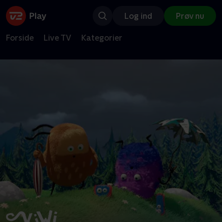
Log ind
Prøv nu
Forside
Live TV
Kategorier