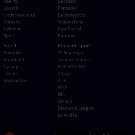
Reality
Bachelor
Livsstil
Forræder
Underholdning
Bachelorette
Comedy
Yellowstone
Nyheder
Paw Patrol
Sport
Barnaby
Sport
Populær sport
Fodbold
3F Superliga
Håndbold
Tour de France
Cykling
FIFA VM 2026
Tennis
A Liga
Badminton
ATP
WTA
NFL
Serie A
Diamond League
La Vuelta