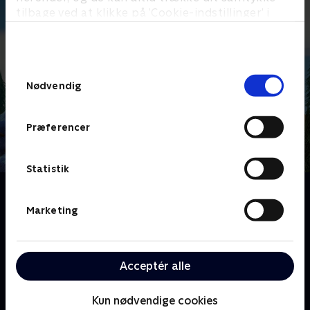
tilbage ved at klikke på ’Cookie-indstillinger’ i
bunden af siden. Læs mere om hvordan TV 2
behandler dine oplysninger i
TV 2s privatlivspolitik
.
Samtykkevalg
Nødvendig
Præferencer
Statistik
Om Kiwi & Strit
De to små, morsomme og pelsede dyr Kiwi og Strit
Marketing
bor i en lysning i skoven. De er bedste venner, selv om
de er vidt forskellige. Kiwi er rolig og omsorgsfuld og
bor i et fint hus, mens Strit er vild og elsker rod!
Acceptér alle
Sammen oplever de en masse spændende ting og får
nye venner.
Kun nødvendige cookies