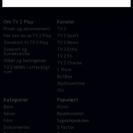
Om TV 2 Play
Kanaler
Priser og abonnement
TV 2
Her kan du se TV 2 Play
TV 2 Sport
Gavekort til TV 2 Play
TV 2 News
Support og
TV 2 Echo
Kundecenter
TV 2 Fri
Vilkår og betingelser
TV 2 Charlie
TV 2 NEWS i offentligt
C More
rum
BritBox
SkyShowtime
Oiii
Kategorier
Populært
Børn
Klovn
Serier
Badehotellet
Film
Sygeplejeskolen
Dokumentar
X Factor