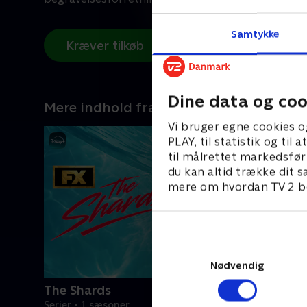
Samtykke
Kræver tilkøb
Dine data og coo
Mere indhold fra Disney+
Vi bruger egne cookies o
PLAY, til statistik og ti
til målrettet markedsfør
du kan altid trække dit s
mere om hvordan TV 2 be
Nødvendig
The Shards
Serier • 1 sæsoner