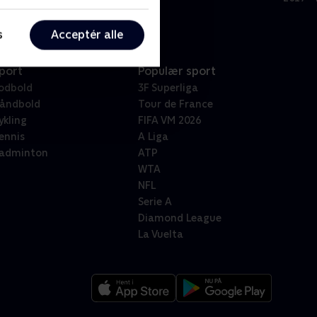
s
Acceptér alle
port
Populær sport
odbold
3F Superliga
åndbold
Tour de France
ykling
FIFA VM 2026
ennis
A Liga
adminton
ATP
WTA
NFL
Serie A
Diamond League
La Vuelta