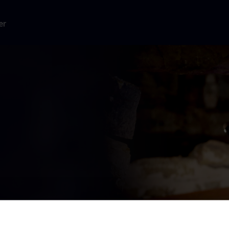
er
 hold
rste egyptiske