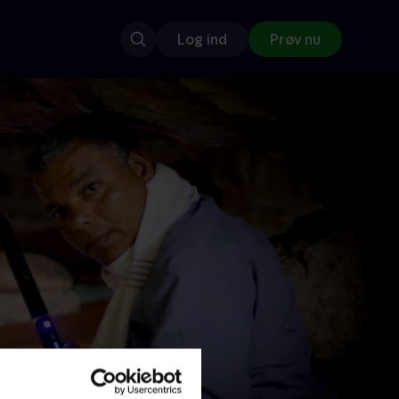
Log ind
Prøv nu