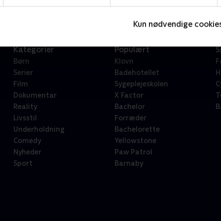
Kun nødvendige cookie
Kategorier
Populært
S
Børn
Klovn
F
Serier
Badehotellet
H
Film
Sygeplejeskolen
C
Dokumentar
X Factor
T
Reality
Bachelor
B
Livsstil
Forræder
Underholdning
Bachelorette
Comedy
Yellowstone
Nyheder
Paw Patrol
Sport
Barnaby