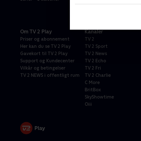
Om TV 2 Play
Kanaler
Priser og abonnement
TV 2
Her kan du se TV 2 Play
TV 2 Sport
Gavekort til TV 2 Play
TV 2 News
Support og Kundecenter
TV 2 Echo
Vilkår og betingelser
TV 2 Fri
TV 2 NEWS i offentligt rum
TV 2 Charlie
C More
BritBox
SkyShowtime
Oiii