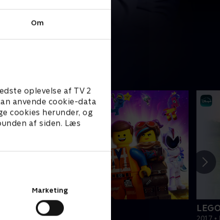
Om
edste oplevelse af TV 2
e kan anvende cookie-data
ge cookies herunder, og
 bunden af siden. Læs
Marketing
EGO filmen 2
LEGO
019 • Film • 1 t. 47 min
2017 • 