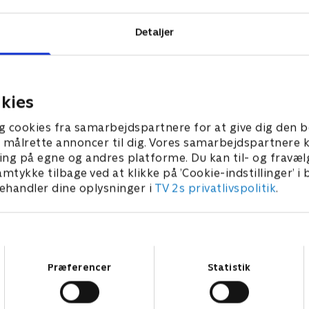
Detaljer
kies
g cookies fra samarbejdspartnere for at give dig den b
l at målrette annoncer til dig. Vores samarbejdspartner
ing på egne og andres platforme. Du kan til- og fravæl
amtykke tilbage ved at klikke på ’Cookie-indstillinger’ i
handler dine oplysninger i
TV 2s privatlivspolitik
.
Samtykkevalg
Præferencer
Statistik
Star Wars: Visions Presents - The Ninth Jedi
L
Serier • 1 sæsoner
2