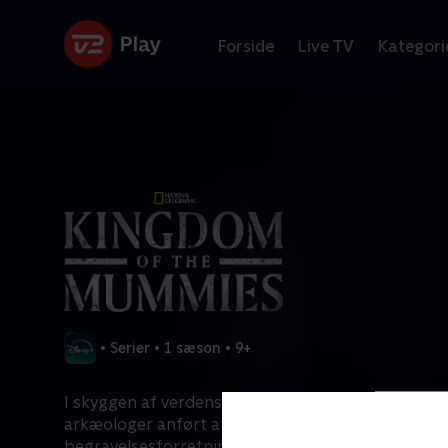
Forside
Live TV
Kategori
•
Serier
•
1 sæson
•
9+
I skyggen af verdens ældste pyramide opdager et
arkæologer anført af dr. Ramadan Hussein den fø
begravelsesforretning, der nogensinde er fundet.