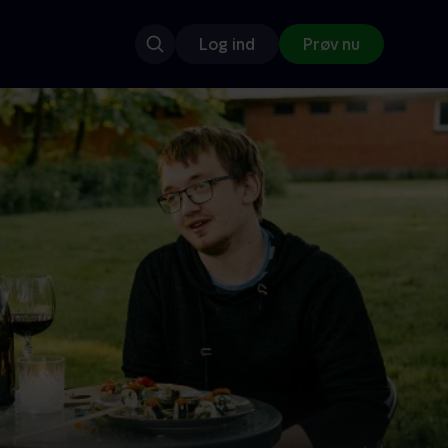
Log ind
Prøv nu