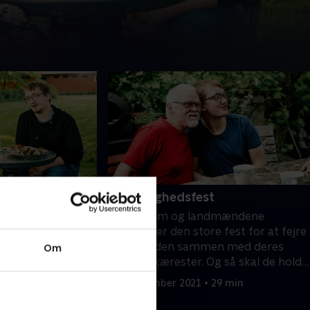
raskelse
6. Kærlighedsfest
in kæreste i
Claus Holm og landmændene
landmændene og
forbereder den store fest for at fejre
l, hvordan de
kærligheden sammen med deres
Om
tale til deres
kone og kærester. Og så skal de holde
taler til kvinderne i deres liv.
 29 min
21. september 2021 • 29 min