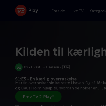
Forside
Live TV
Kategori
Kilden til kærlig
•
Livsstil
•
1 sæson
•
S1:E5 • En kærlig overraskelse
Martin overrasker sin kæreste i haven. Og så få
og Claus Holm hjælp til, hvordan de holder en
...
Læ
Prøv TV 2 Play*