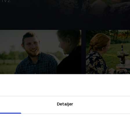
 TV 2.
. Kærlighedsgaver
5. En kærlig over
iels laver en kærlighedsmiddag til
Martin overrasker s
tine. Bagefter besøger Claus Holm
haven. Og så får 
g landmændene Martin i Sørvad,
Claus Holm hjælp ti
Detaljer
vor de skal lære at købe
holder en kærligheds
ærlighedsgaver.
kvinder.
. september 2021 • 29 min
14. september 2021 •