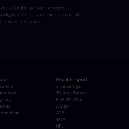
r, at holde liv i kærligheden.
 kærlighed' for at tage med dem med
lden til kærlighed’.
port
Populær sport
odbold
3F Superliga
åndbold
Tour de France
ykling
FIFA VM 2026
ennis
A Liga
adminton
ATP
WTA
NFL