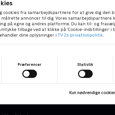
kies
g cookies fra samarbejdspartnere for at give dig den b
l at målrette annoncer til dig. Vores samarbejdspartner
ing på egne og andres platforme. Du kan til- og fravæl
amtykke tilbage ved at klikke på ’Cookie-indstillinger’ i
handler dine oplysninger i
TV 2s privatlivspolitik
.
Samtykkevalg
Præferencer
Statistik
Julelys for millioner
F
2022 • Livsstil • 46 min
L
Kun nødvendige cookie