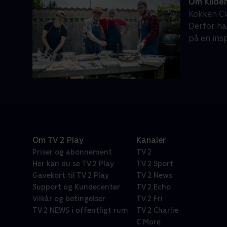
Om Kilden
Kokken Cla
Derfor ha
på en insp
Om TV 2 Play
Kanaler
Priser og abonnement
TV 2
Her kan du se TV 2 Play
TV 2 Sport
Gavekort til TV 2 Play
TV 2 News
Support og Kundecenter
TV 2 Echo
Vilkår og betingelser
TV 2 Fri
TV 2 NEWS i offentligt rum
TV 2 Charlie
C More