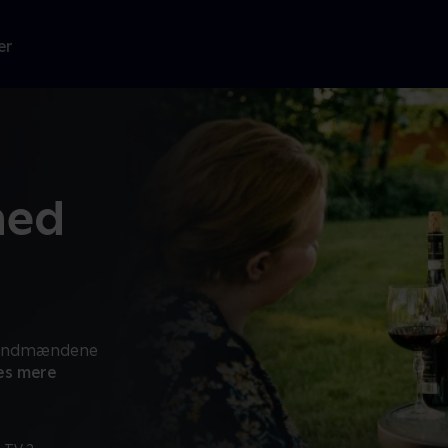
er
hed
r landmændene
s mere