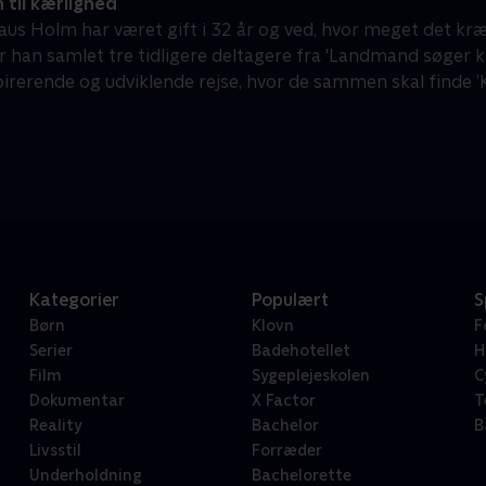
 til kærlighed
us Holm har været gift i 32 år og ved, hvor meget det kræve
r han samlet tre tidligere deltagere fra 'Landmand søger
irerende og udviklende rejse, hvor de sammen skal finde ’Ki
Kategorier
Populært
S
Børn
Klovn
F
Serier
Badehotellet
H
Film
Sygeplejeskolen
C
Dokumentar
X Factor
T
Reality
Bachelor
B
Livsstil
Forræder
Underholdning
Bachelorette