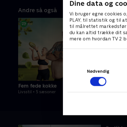
Dine data og coo
Andre så også
Vi bruger egne cookies o
PLAY, til statistik og ti
til målrettet markedsfør
du kan altid trække dit s
mere om hvordan TV 2 be
Nødvendig
Fem fede kokke
Livsstil • 5 sæsoner