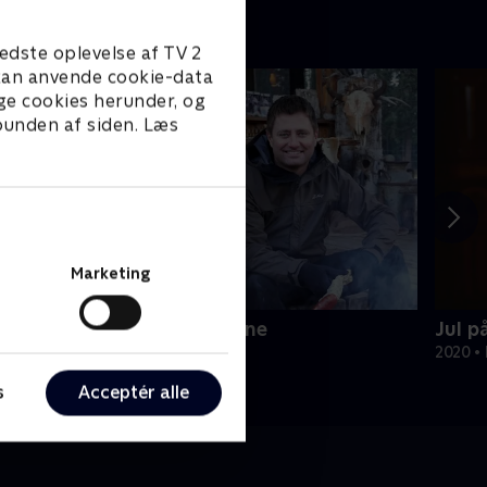
edste oplevelse af TV 2
e kan anvende cookie-data
ge cookies herunder, og
 bunden af siden. Læs
Marketing
antasifulde rum - i is og sne
Jul p
ivsstil • 3 sæsoner
2020 • 
s
Acceptér alle