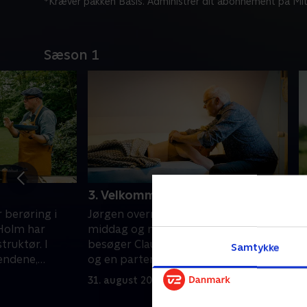
*Kræver pakken Basis. Administrer dit abonnement på Mit
Sæson 1
3. Velkommen til 2021
4
 berøring i
Jørgen overrasker Kirsten med
N
 Holm har
middag og massage. Desuden
S
truktør. I
besøger Claus og landmændene Niels,
o
Samtykke
ændene,
og en parterapeut giver dem råd til
h
romantisk
bedre kommunikation i hjemmet.
k
31. august 2021 • 30 min
7