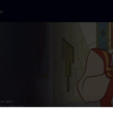
er
 om den
an officielt
r på Incan, den