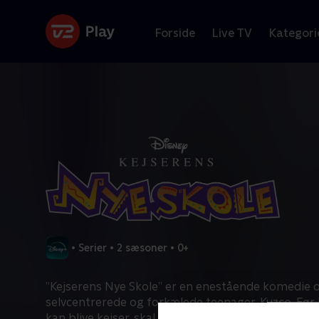
Forside
Live TV
Kategori
•
Serier
•
2 sæsoner
•
0+
”Kejserens Nye Skole” er en enestående komedie
selvcentrerede og forkælede teenager, Kuzco. Før h
kan blive kejser, skal han gennem mange prøvelse