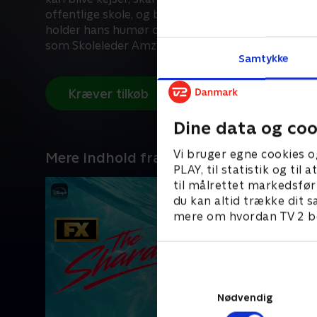
offentlige skole, og bestå alle sine eksaminer. Han
holder hans humør oppe, mens den onde Yzma (de
som Skoleleder Amzy) og hendes fjollede hjælper, 
Samtykke
for at få Kuzco til at fejle.
Kræver tilkøb
Dine data og coo
Vi bruger egne cookies o
Mere indhold fra Disney+
PLAY, til statistik og ti
til målrettet markedsfør
du kan altid trække dit s
mere om hvordan TV 2 be
Nødvendig