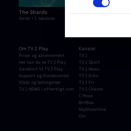
The Shards
Serier • 1 sæsoner
Om TV 2 Play
Kanaler
Priser og abonnement
TV 2
Her kan du se TV 2 Play
TV 2 Sport
Gavekort til TV 2 Play
TV 2 News
Support og Kundecenter
TV 2 Echo
Vilkår og betingelser
TV 2 Fri
TV 2 NEWS i offentligt rum
TV 2 Charlie
C More
BritBox
SkyShowtime
Oiii