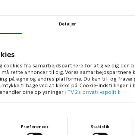
s ven, Malina,
r er forklædt
Kronk, gør alt
Detaljer
kies
g cookies fra samarbejdspartnere for at give dig den b
l at målrette annoncer til dig. Vores samarbejdspartner
ing på egne og andres platforme. Du kan til- og fravæl
amtykke tilbage ved at klikke på ’Cookie-indstillinger’ i
handler dine oplysninger i
TV 2s privatlivspolitik
.
Samtykkevalg
Præferencer
Statistik