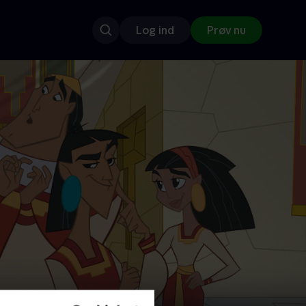
Log ind
Prøv nu