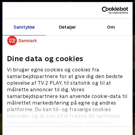
tre kan være juridiske forældre,
Danmark for at få hjælp i sin
må han bortadoptere hende til
kamp for fire juridiske
22. september 2023 • 16 min
22. september 2023 • 16 min
en medmor.
forældre.
Andre så også
Samtykke
Detaljer
Om
Dine data og cookies
Vi bruger egne cookies og cookies fra
samarbejdspartnere for at give dig den bedste
oplevelse af TV 2 PLAY, til statistik og til at
målrette annoncer til dig. Vores
Julelys for millioner
Nytår hos L
samarbejdspartnere kan anvende cookie-data til
2022 • Livsstil • 46 min
2018 • Livsstil •
målrettet markedsføring på egne og andres
platforme. Du kan til- og fravælge cookies
herunder, og du kan altid trække dit samtykke
tilbage ved at klikke på ’Cookie-indstillinger’ i
bunden af siden. Læs mere om hvordan TV 2