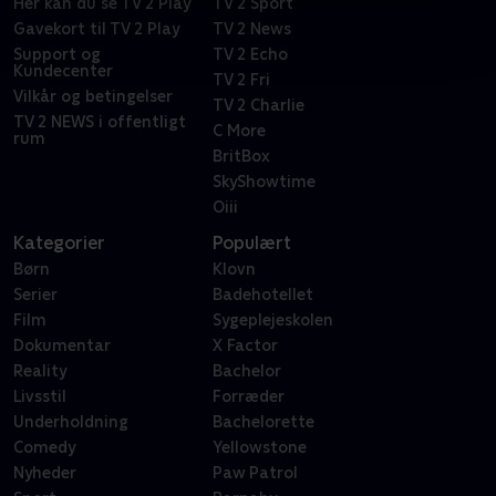
Her kan du se TV 2 Play
TV 2 Sport
Gavekort til TV 2 Play
TV 2 News
Support og
TV 2 Echo
Kundecenter
TV 2 Fri
Vilkår og betingelser
TV 2 Charlie
TV 2 NEWS i offentligt
C More
rum
BritBox
SkyShowtime
Oiii
Kategorier
Populært
Børn
Klovn
Serier
Badehotellet
Film
Sygeplejeskolen
Dokumentar
X Factor
Reality
Bachelor
Livsstil
Forræder
Underholdning
Bachelorette
Comedy
Yellowstone
Nyheder
Paw Patrol