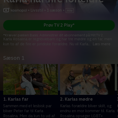
•
Livsstil
•
1 sæson
•
Prøv TV 2 Play*
*Kræver pakken Basis. Administrer dit abonnement på Mit TV 2.
Karla Rosalina er regnbuebarn og har tre mødre og en far, men
kun to af de fire er juridiske forældre. Nu vil Karla
...
Læs mere
Sæson 1
1. Karlas far
2. Karlas mødre
Sammen med et lesbisk par
Karlas forældre bliver skilt, og
bliver Peter far til Karla
endnu en mor kommer til. Karla
Rosalina. Men da kun to ud af
Rosalina opsøger LGBT+