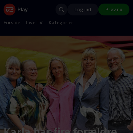
Log ind
Prøv nu
Forside
Live TV
Kategorier
Karla har fire forældre