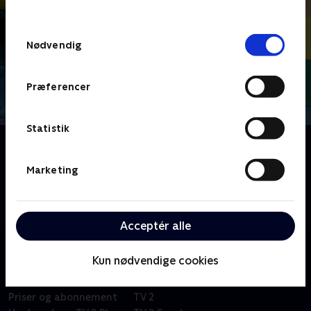
behandler dine oplysninger i
TV 2s privatlivspolitik
.
Samtykkevalg
Nødvendig
Præferencer
Statistik
Om Karla har fire forældre
Karla Rosalina er regnbuebarn og har tre mødre og
Marketing
en far, men kun to af de fire er juridiske forældre. Nu
vil Karla Rosalina gå til kamp for at få ret til alle sine
forældre.
Acceptér alle
Kun nødvendige cookies
Om TV 2 Play
Kanaler
Priser og abonnement
TV 2