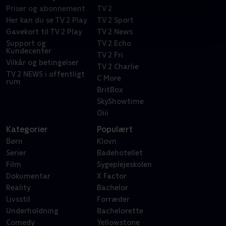
Priser og abonnement
TV 2
Her kan du se TV 2 Play
TV 2 Sport
Gavekort til TV 2 Play
TV 2 News
Support og
TV 2 Echo
Kundecenter
TV 2 Fri
Vilkår og betingelser
TV 2 Charlie
TV 2 NEWS i offentligt
C More
rum
BritBox
SkyShowtime
Oiii
Kategorier
Populært
Børn
Klovn
Serier
Badehotellet
Film
Sygeplejeskolen
Dokumentar
X Factor
Reality
Bachelor
Livsstil
Forræder
Underholdning
Bachelorette
Comedy
Yellowstone