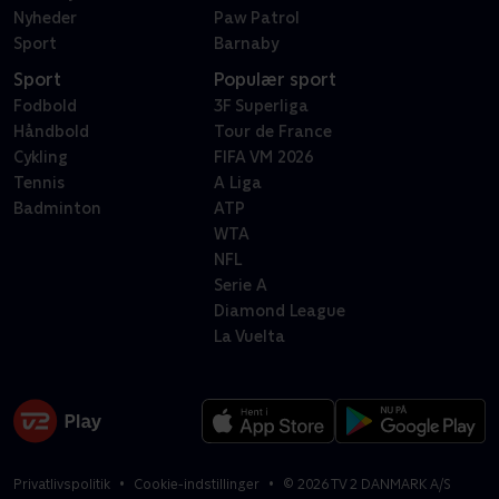
Nyheder
Paw Patrol
Sport
Barnaby
Sport
Populær sport
Fodbold
3F Superliga
Håndbold
Tour de France
Cykling
FIFA VM 2026
Tennis
A Liga
Badminton
ATP
WTA
NFL
Serie A
Diamond League
La Vuelta
Privatlivspolitik
Cookie-indstillinger
©
2026
TV 2 DANMARK A/S