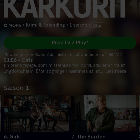
•
Krimi & Spænding
•
1 sæson
•
Prøv TV 2 Play*
*Kræver pakken Basis. Administrer dit abonnement på Mit TV 2.
S1:E6 • Girls
En teenagepige, som mistænkes for mord, stikker af fra et
ungdomshjem. Eftersøgningen hæmmes af, at
...
Læs mere
Sæson 1
6. Girls
7. The Burden