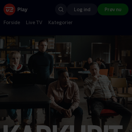
Log ind
Prøv nu
Forside
Live TV
Kategorier