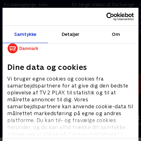
En teenagepige, som
En fange stikker af fra Sverige
mistænkes for mord, stikker af
til Finland, og politiet erfarer, at
fra et ungdomshjem.
han vil hævne sig på en person,
Eftersøgningen hæmmes af, at
som har vidnet imod ham. .
hendes far er leder af en
1. december 2024 • 43 min
1. december 2024 • 44 min
Samtykke
Detaljer
Om
kriminel rockerbande
Andre så også
Dine data og cookies
Vi bruger egne cookies og cookies fra
samarbejdspartnere for at give dig den bedste
oplevelse af TV 2 PLAY, til statistik og til at
målrette annoncer til dig. Vores
samarbejdspartnere kan anvende cookie-data til
målrettet markedsføring på egne og andres
Gerningsstedet - Tatort
The Hunting
platforme. Du kan til- og fravælge cookies
Krimi & Spænding • 1 sæsoner
Krimi & Spændi
herunder, og du kan altid trække dit samtykke
tilbage ved at klikke på ’Cookie-indstillinger’ i
bunden af siden. Læs mere om hvordan TV 2