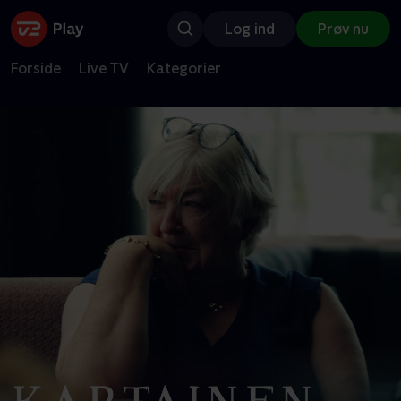
Log ind
Prøv nu
Forside
Live TV
Kategorier