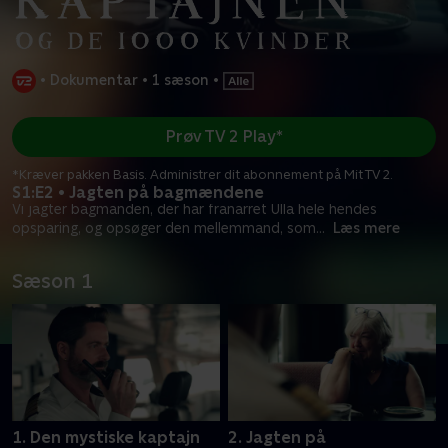
•
Dokumentar
•
1 sæson
•
Prøv TV 2 Play*
*Kræver pakken Basis. Administrer dit abonnement på Mit TV 2.
S1:E2 • Jagten på bagmændene
Vi jagter bagmanden, der har franarret Ulla hele hendes
opsparing, og opsøger den mellemmand, som
...
Læs mere
Sæson 1
1. Den mystiske kaptajn
2. Jagten på