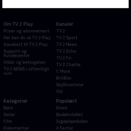
Om TV 2 Play
Kanaler
Priser og abonnement
TV 2
Her kan du se TV 2 Play
TV 2 Sport
Gavekort til TV 2 Play
TV 2 News
Support og
TV 2 Echo
Kundecenter
TV 2 Fri
Vilkår og betingelser
TV 2 Charlie
TV 2 NEWS i offentligt
C More
rum
BritBox
SkyShowtime
Oiii
Kategorier
Populært
Børn
Klovn
Serier
Badehotellet
Film
Sygeplejeskolen
Dokumentar
X Factor