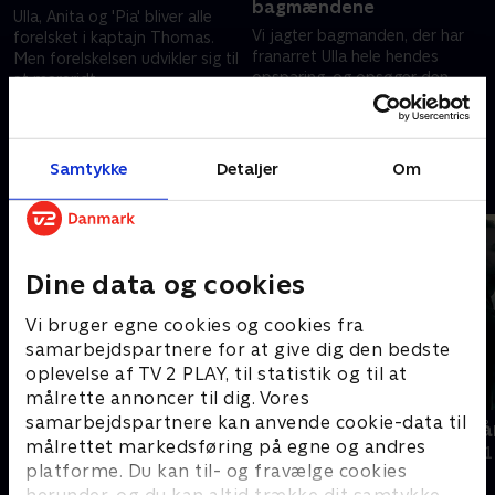
bagmændene
Ulla, Anita og 'Pia' bliver alle
Vi jagter bagmanden, der har
forelsket i kaptajn Thomas.
franarret Ulla hele hendes
Men forelskelsen udvikler sig til
opsparing, og opsøger den
et mareridt
mellemmand, som Susan har
14. februar 2024 • 39 min
sendt kontanter til.
21. februar 2024 • 39 min
Samtykke
Detaljer
Om
Andre så også
Dine data og cookies
Vi bruger egne cookies og cookies fra
samarbejdspartnere for at give dig den bedste
oplevelse af TV 2 PLAY, til statistik og til at
målrette annoncer til dig. Vores
samarbejdspartnere kan anvende cookie-data til
Opråb fra sygehuset
Min kone slå
målrettet markedsføring på egne og andres
Dokumentar • 1 sæsoner
Dokumentar • 1
platforme. Du kan til- og fravælge cookies