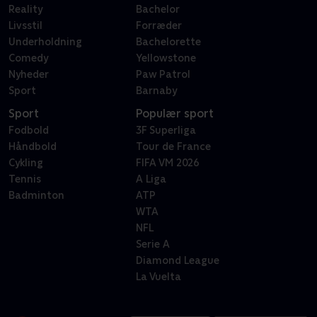
Reality
Bachelor
Livsstil
Forræder
Underholdning
Bachelorette
Comedy
Yellowstone
Nyheder
Paw Patrol
Sport
Barnaby
Sport
Populær sport
Fodbold
3F Superliga
Håndbold
Tour de France
Cykling
FIFA VM 2026
Tennis
A Liga
Badminton
ATP
WTA
NFL
Serie A
Diamond League
La Vuelta