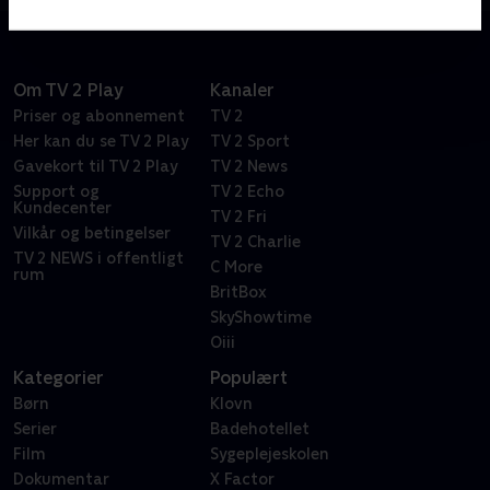
Kandiskur. De vil nemlig undersøge, hvordan usunde
vaner kan veksles til fællessang, livsglæde og
endorfiner.
Om TV 2 Play
Kanaler
Priser og abonnement
TV 2
Her kan du se TV 2 Play
TV 2 Sport
Gavekort til TV 2 Play
TV 2 News
Support og
TV 2 Echo
Kundecenter
TV 2 Fri
Vilkår og betingelser
TV 2 Charlie
TV 2 NEWS i offentligt
C More
rum
BritBox
SkyShowtime
Oiii
Kategorier
Populært
Børn
Klovn
Serier
Badehotellet
Film
Sygeplejeskolen
Dokumentar
X Factor