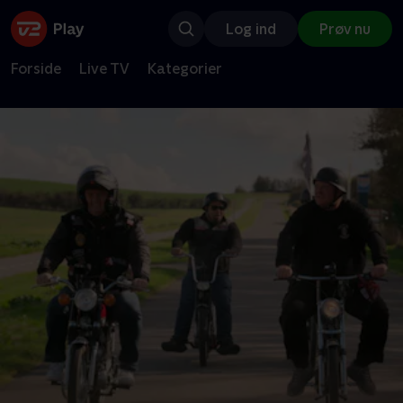
Log ind
Prøv nu
Forside
Live TV
Kategorier