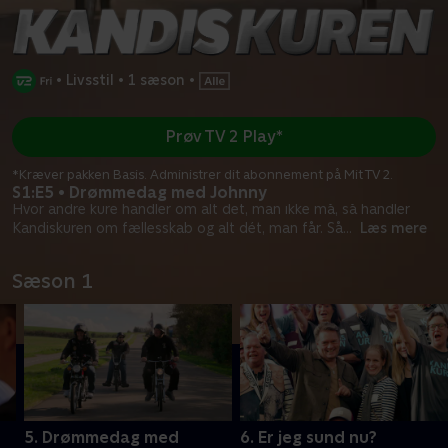
•
Livsstil
•
1 sæson
•
Prøv TV 2 Play*
*Kræver pakken Basis. Administrer dit abonnement på Mit TV 2.
S1:E5 • Drømmedag med Johnny
Hvor andre kure handler om alt det, man ikke må, så handler
Kandiskuren om fællesskab og alt dét, man får. Så
...
Læs mere
Sæson 1
5. Drømmedag med
6. Er jeg sund nu?