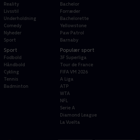
Reality
Bachelor
Livsstil
Forræder
Underholdning
Bachelorette
Comedy
Yellowstone
Nyheder
Paw Patrol
Sport
Barnaby
Sport
Populær sport
Fodbold
3F Superliga
Håndbold
Tour de France
Cykling
FIFA VM 2026
Tennis
A Liga
Badminton
ATP
WTA
NFL
Serie A
Diamond League
La Vuelta