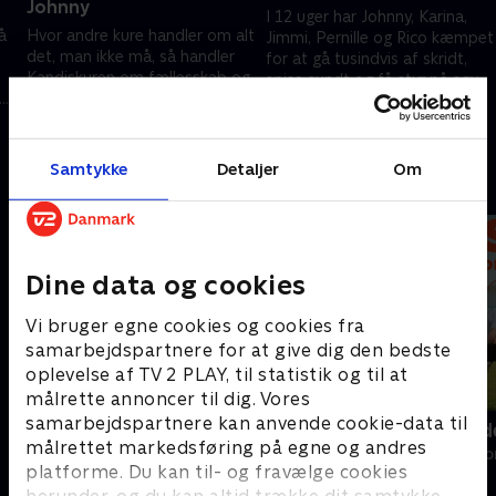
Johnny
I 12 uger har Johnny, Karina,
å
Hvor andre kure handler om alt
Jimmi, Pernille og Rico kæmpet
det, man ikke må, så handler
for at gå tusindvis af skridt,
Kandiskuren om fællesskab og
spise sundt og få styr på søvn
alt dét, man får. Så Johnny
og stress. Nu får de resultatet.
18. februar 2026 • 28 min
beslutter sig for at overraske
11. februar 2026 • 28 min
deltagerne.
Samtykke
Detaljer
Om
Andre så også
Dine data og cookies
Vi bruger egne cookies og cookies fra
samarbejdspartnere for at give dig den bedste
oplevelse af TV 2 PLAY, til statistik og til at
målrette annoncer til dig. Vores
samarbejdspartnere kan anvende cookie-data til
Fem fede kokke
Snyd din ald
målrettet markedsføring på egne og andres
Livsstil • 5 sæsoner
Livsstil • 2 sæs
platforme. Du kan til- og fravælge cookies