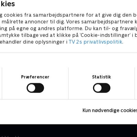
kies
os de to biologer Lilli og Katrine skal
og sat nogle store 
er skabes et skovområde med plads
træstammer i jorden
g cookies fra samarbejdspartnere for at give dig den b
il at studere kryb og kravl. I
lægge sig til rette 
l at målrette annoncer til dig. Vores samarbejdspartner
amiliehaven laver Tina og Michael et
der skal hænge me
ing på egne og andres platforme. Du kan til- og fravæl
oksenfrit område til sønnen Noa, og
Og hos Lilli og Katr
amtykke tilbage ved at klikke på ’Cookie-indstillinger’ i
 den japanske have bliver Jonnas
læssevis af ukrudt, 
handler dine oplysninger i
TV 2s privatlivspolitik
.
ålmodighed sat på prøve, når der
anlægge en stor sø 
kal brændes en backgammon-
pilleplade ned i en stor, gammel
ræstub.
Samtykkevalg
Præferencer
Statistik
Hotelkampen
D
Livsstil • 1 sæsoner
L
Kun nødvendige cookie