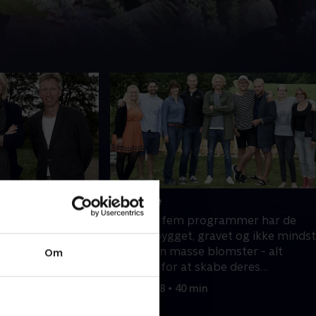
mråde
6. Finale
 haverne skal
Igennem fem programmer har de
e finale, og her
fire par bygget, gravet og ikke mindst
be et
plantet en masse blomster - alt
Om
 Men der er ikke
sammen for at skabe deres
t spore hos
drømmehaver på Egeskov Slot. Og nu
7. maj 2018 • 40 min
i prydhaven. De
skal prikken over i'et sættes, når
ve gravet huller
deltagerne skal lave deres