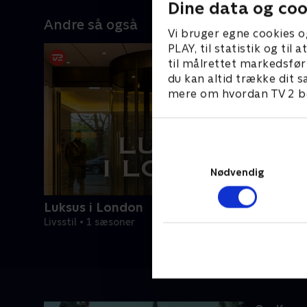
Dine data og coo
år et ældre
prydhaven kæmper Rasmus og
H
Andre så også
dles til et
Mathias også med deres
d
Vi bruger egne cookies o
tagerne får
håndværkerevner, når de skal lave et
t
PLAY, til statistik og ti
lsen egentlig
spisebord af en gammel kabeltromle,
f
til målrettet markedsfør
e skal have
og i naturhaven må Lilli og Katrine gå
v
du kan altid trække dit s
dyrkede
på kompromis med deres dogme om
i
mere om hvordan TV 2 be
encen.
kun at bruge vilde danske planter.
t
s
s
t
Nødvendig
Luksus i London
Livsstil • 1 sæsoner