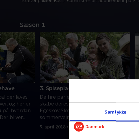
*Kræver pakken Basis. Administrer dit abonnement på Mit
Sæson 1
ehave
3. Spiseplads
4
al der laves
De fire par er i fuld gang med at
D
er, og her er
skabe deres drømmehaver ved
p
d på, hvordan
Egeskov Slot, og selv om det danske
a
Samtykke
Der bliver
sommervejr er lunefuldt, så skal der
E
enteret med
stadig laves have. Og her bliver to af
e
9. april 2018 • 40 min
1
 af beton
parrene udfordret, når der skal
m
 og så får
lægges rullegræs i regn og mudder. I
y