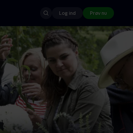
Log ind
Prøv nu