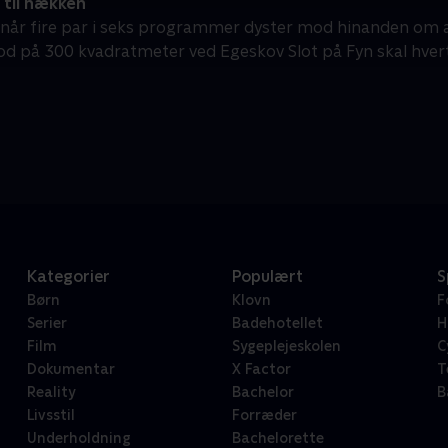
til hækken
når fire par i seks programmer dyster mod hinanden om a
od på 300 kvadratmeter ved Egeskov Slot på Fyn skal hvert
Kategorier
Populært
S
Børn
Klovn
F
Serier
Badehotellet
H
Film
Sygeplejeskolen
C
Dokumentar
X Factor
T
Reality
Bachelor
B
Livsstil
Forræder
Underholdning
Bachelorette