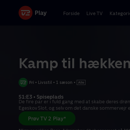
Forside
Live TV
Kategori
Kamp til hække
•
Livsstil
•
1 sæson
•
S1:E3 • Spiseplads
De fire par er i fuld gang med at skabe deres d
Egeskov Slot, og selv om det danske sommervejr e
Prøv TV 2 Play*