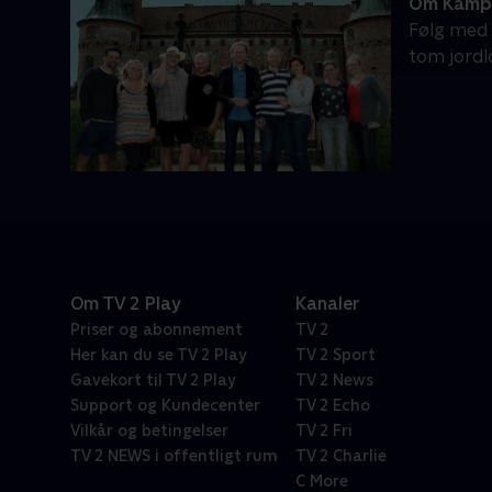
Om Kamp 
Følg med 
tom jordl
Om TV 2 Play
Kanaler
Priser og abonnement
TV 2
Her kan du se TV 2 Play
TV 2 Sport
Gavekort til TV 2 Play
TV 2 News
Support og Kundecenter
TV 2 Echo
Vilkår og betingelser
TV 2 Fri
TV 2 NEWS i offentligt rum
TV 2 Charlie
C More