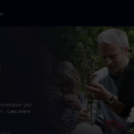
er
n
rømmehaver ved
r
...
Læs mere