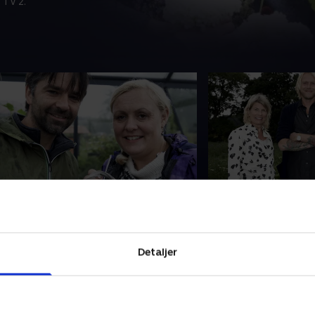
 TV 2.
. Aktivitetsområde
5. Afslapningso
er er eventyr, leg og nørderi på
Det sidste område i
rogrammet, når der skal laves
laves inden den stor
ktivitetsområder i haverne på
skal de fire par ska
Detaljer
geskov. Mathias og Rasmus vil skabe
afslapningsområde.
t område med plads til leg og hygge
meget afslapning a
6. april 2018 • 40 min
23. april 2018 • 40 min
ed inspiration fra deres
Rasmus og Mathias 
ndlingseventyrunivers, Harry Potter.
skal nemlig først ha