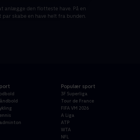
t anlægge den flotteste have. På en
 par skabe en have helt fra bunden.
port
Populær sport
odbold
3F Superliga
åndbold
Tour de France
ykling
FIFA VM 2026
ennis
A Liga
adminton
ATP
WTA
NFL