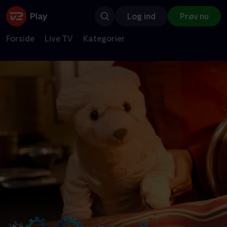
Log ind
Prøv nu
Forside
Live TV
Kategorier