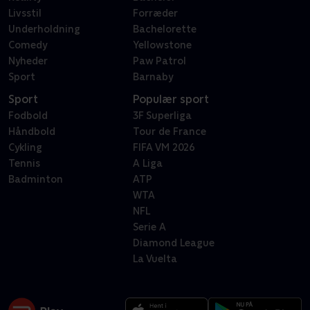
Livsstil
Forræder
Underholdning
Bachelorette
Comedy
Yellowstone
Nyheder
Paw Patrol
Sport
Barnaby
Sport
Populær sport
Fodbold
3F Superliga
Håndbold
Tour de France
Cykling
FIFA VM 2026
Tennis
A Liga
Badminton
ATP
WTA
NFL
Serie A
Diamond League
La Vuelta