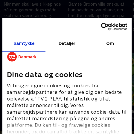
Når man skal lave slikkepinde
Bamse Broom ville ønske, at
,
på den gammeldags måde,
han havde en vandhane, der
skal man være tålmodig.
hældte mælk op, ligesom på
Bamse Broom synes, det er
denne fabrik. Det er sjovt at
vildt sjovt at se, når den
se, hvordan chokoladeæg
19. august 2023 • 5 min
19. august 2023 • 5 min
enorme sukkermasse får farve.
fyldes med mælkefyld!
Samtykke
Detaljer
Om
Andre så også
Dine data og cookies
Vi bruger egne cookies og cookies fra
samarbejdspartnere for at give dig den bedste
oplevelse af TV 2 PLAY, til statistik og til at
målrette annoncer til dig. Vores
Kæmpemaskiner
Geckos Gar
samarbejdspartnere kan anvende cookie-data til
Børneserier • 8 sæsoner
Børneserier • 2
målrettet markedsføring på egne og andres
platforme. Du kan til- og fravælge cookies
herunder, og du kan altid trække dit samtykke