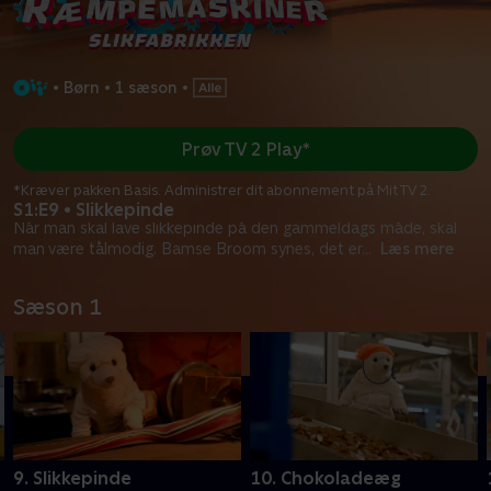
•
Børn
•
1 sæson
•
Prøv TV 2 Play*
*Kræver pakken Basis. Administrer dit abonnement på Mit TV 2.
S1:E9 • Slikkepinde
Når man skal lave slikkepinde på den gammeldags måde, skal
man være tålmodig. Bamse Broom synes, det er
...
Læs mere
Sæson 1
9. Slikkepinde
10. Chokoladeæg