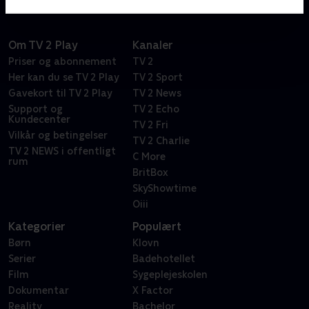
Om TV 2 Play
Kanaler
Priser og abonnement
TV 2
Her kan du se TV 2 Play
TV 2 Sport
Gavekort til TV 2 Play
TV 2 News
Support og
TV 2 Echo
Kundecenter
TV 2 Fri
Vilkår og betingelser
TV 2 Charlie
TV 2 NEWS i offentligt
C More
rum
BritBox
SkyShowtime
Oiii
Kategorier
Populært
Børn
Klovn
Serier
Badehotellet
Film
Sygeplejeskolen
Dokumentar
X Factor
Reality
Bachelor